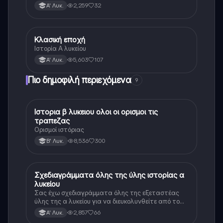
2,259
32
Α' Λυκ.
Κλασική εποχή
Ιστορία
Ιστορία Α λυκείου
5,603
107
Α' Λυκ.
Πιο δημοφιλή περιεχόμενα
9
Ιστορια β λυκειου ολοι οι ορισμοι τις
Ιστορία
τραπεζας
Ορισμοί ιστόριας
8,536
300
Β' Λυκ.
Σχεδιαγράμματα όλης της ύλης ιστορίας α
Ιστορία
λυκείου
Σας έχω σχεδιαγράμματα όλης της εξεταστέας
ύλης της α λυκείου για να διευκολυνθείτε από το
τεράστιο βάρος του βιβλίου
2,857
66
Α' Λυκ.