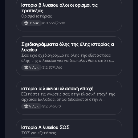
Ιστορια β λυκειου ολοι οι ορισμοι τις
Ιστορία
τραπεζας
Ορισμοί ιστόριας
8,536
300
Β' Λυκ.
Σχεδιαγράμματα όλης της ύλης ιστορίας α
Ιστορία
λυκείου
Σας έχω σχεδιαγράμματα όλης της εξεταστέας
ύλης της α λυκείου για να διευκολυνθείτε από το
τεράστιο βάρος του βιβλίου
2,857
66
Α' Λυκ.
ιστορία α λυκείου κλασσική εποχή
Ιστορία
Εξετάστε τις γνώσεις σας στην κλασική εποχή της
αρχαίας Ελλάδας, όπως διδάσκεται στην Α'
Λυκείου.
2,045
0
Α' Λυκ.
Ιστορία Α λυκείου ΣΟΣ
Ιστορία
ΣΟΣ για εξετάσεις