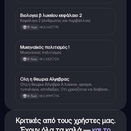
Βιολογια β λυκείου κεφάλαιο 2
Βιολογία
Κεφάλαιο 2 (άνθρωπος και περιβάλλον)
3,145
75
Β' Λυκ.
Μυκηναϊκός πολιτισμός !
Ιστορία
Μυκηναϊκός πολιτισμός
1,332
23
Α' Λυκ.
Ολη η θεωρια Αλγεβρας
Μαθηματικά
Ολη η θεωρια Αλγεβρα Α λυκειου, ορισμοι,
τυπολογιο, αποδειξεις. Οτι χρειαζεται να διαβασεις
για το θεωρητικο κομματι της αλγεβρας.
2,899
74
Α' Λυκ.
Κριτικές από τους χρήστες μας.
Έχουν όλα τα καλά —
και το