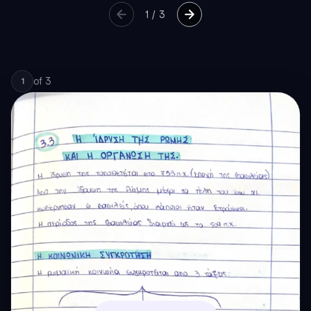
1
/
3
of
3
1