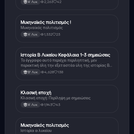
2,263
42
Α' Λυκ.
Μυκηναϊκός πολιτισμός !
Ιστορία
Μυκηναϊκός πολιτισμός
1,332
23
Α' Λυκ.
Ιστορία Β Λυκείου Κεφάλαια 1-3 σημειώσεις
Ιστορία
Το έγγραφο αυτό περιέχει περιληπτική, μεν
περιεκτική όλη την εξεταστέα ύλη της ιστορίας Β
λυκείου για τα πρώτα 3 Κεφάλαια, δηλαδή την
4,628
138
Β' Λυκ.
μισή ύλη. Το έγγραφο έχει γραφτεί με προσοχή και
άριστη ταυτόσημο το βιβλίο, όμως πολύ πιο απλά
στη κατανόηση!
Κλασική εποχή
Ιστορία
Κλασική εποχή: Περίληψη με σημειώσεις
1,943
43
Α' Λυκ.
Μυκηναϊκός πολιτισμός
Ιστορία
Ιστορία α λυκείου