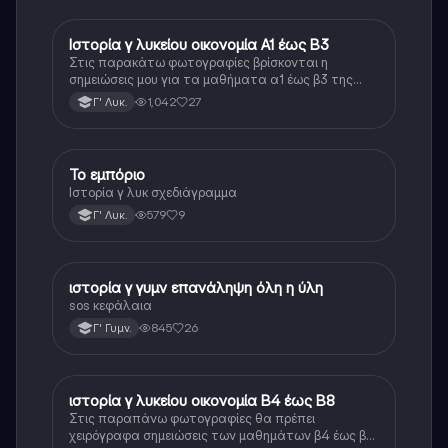
Ιστορία γ λυκείου οικονομία Α1 έως Β3
Ιστορία
Στις παρακάτω φωτογραφίες βρίσκονται η
σημειώσεις μου για τα μαθήματα α1 έως β3 της
οικονομίας της ιστορίας κατεύθυνσης γ λυκείου οι
1,042
27
Γ' Λυκ.
σημειώσεις αυτές είναι βασισμένες στον τρόπο που
είναι γραμμένο το βιβλίο δηλαδή τα κείμενα είναι
ίδια ή μοιάζουν αρκετά
Το εμπόριο
Ιστορία
Ιστορία γ λυκ σχεδιάγραμμα
579
9
Γ' Λυκ.
ιστορία γ γυμν επανάληψη όλη η ύλη
Ιστορία
sos κεφάλαια
845
26
Γ' Γυμν.
ιστορία γ λυκείου οικονομία Β4 έως Β8
Ιστορία
Στις παραπάνω φωτογραφίες θα πρέπει
χειρόγραφα σημειώσεις των μαθημάτων β4 έως β8