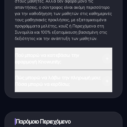
στους μαθητές. Αλλά δεν αφορά μόνο τις
απαντήσεις, ο σύντροφος είναι ακόμη περισσότερο
για την καθοδήγηση των μαθητών στις καθημερινές
τους μαθησιακές προκλήσεις, με εξατομικευμένα
προγράμματα μελέτης, κουίζ ή Περιεχόμενα στη
Συνομιλία και 100% εξατομίκευση βασισμένη στις
δεξιότητες και την ανάπτυξη των μαθητών.
Πού μπορώ να κατεβάσω την
εφαρμογή Knowunity;
Μπορείτε να κατεβάσετε την εφαρμογή από το
Πώς μπορώ να λάβω την πληρωμή μου;
Google Play Store και το Apple App Store.
Πόσα μπορώ να κερδίσω;
Ναι, έχετε δωρεάν πρόσβαση στο περιεχόμενο της
εφαρμογής και στον AI companion μας. Για να
ξεκλειδώσετε ορισμένες λειτουργίες της εφαρμογής,
μπορείτε να αγοράσετε το Knowunity Pro.
Παρόμοιο Περιεχόμενο