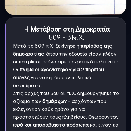
Η Μετάβαση στη Δημοκρατία
509-
509
−
31
.X.
π
31
Μετά το 509 π.Χ. ξεκίνησε η
περίοδος της
π.Χ.
δημοκρατίας
, όπου την εξουσία είχαν πλέον
οι πατρίκιοι σε ένα αριστοκρατικό πολίτευμα.
Οι
πληβείοι αγωνίστηκαν για 2 περίπου
αιώνες
για να κερδίσουν πολιτικά
δικαιώματα.
Στις αρχές του 5ου αι. π.Χ. δημιουργήθηκε το
αξίωμα των
δημάρχων
- αρχόντων που
εκλέγονταν κάθε χρόνο για να
προστατεύουν τους πληβείους. Θεωρούνταν
ιερά και απαραβίαστα πρόσωπα
και είχαν το