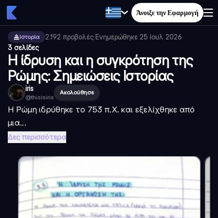
Άνοιξε την Εφαρμογή
2.192
προβολές
·
Ενημερώθηκε
25 Ιουλ 2026
·
Ιστορία
3 σελίδες
Η ίδρυση και η συγκρότηση της
Ρώμης: Σημειώσεις Ιστορίας
iris
Ακολούθησε
@
thisisiris
Η Ρώμη ιδρύθηκε το 753 π.Χ. και εξελίχθηκε από
μια...
Δες περισσότερα