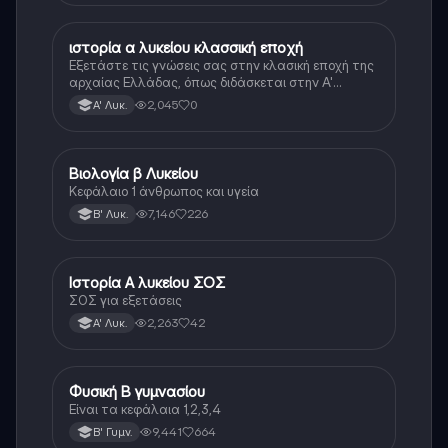
ιστορία α λυκείου κλασσική εποχή
Ιστορία
Εξετάστε τις γνώσεις σας στην κλασική εποχή της
αρχαίας Ελλάδας, όπως διδάσκεται στην Α'
Λυκείου.
2,045
0
Α' Λυκ.
Βιολογία β Λυκείου
Βιολογία
Κεφάλαιο 1 άνθρωπος και υγεία
7,146
226
Β' Λυκ.
Ιστορία Α λυκείου ΣΟΣ
Ιστορία
ΣΟΣ για εξετάσεις
2,263
42
Α' Λυκ.
Φυσική Β γυμνασίου
Φυσική
Είναι τα κεφάλαια 1,2,3,4
9,441
664
Β' Γυμν.