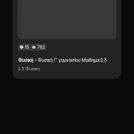
15
782
Φυσική -
Φυσική Γ’ γυμνασίου Μαθημα:2.3
2.3 Φυσικη