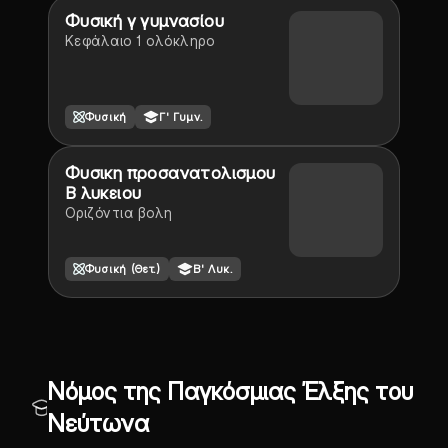
Φυσική γ γυμνασίου
Κεφάλαιο 1 ολόκληρο
Φυσική
Γ' Γυμν.
Φυσικη προσανατολισμου
Β λυκειου
Οριζόντια βολη
Φυσική (Θετ.)
Β' Λυκ.
Νόμος της Παγκόσμιας Έλξης του
Νεύτωνα