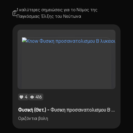
1 καλύτερες σημειώσεις για το Νόμος της
Παγκόσμιας Έλξης του Νεύτωνα
4
416
Φυσική (Θετ.) -
Φυσικη προσανατολισμου Β λυκειου
Οριζόντια βολη