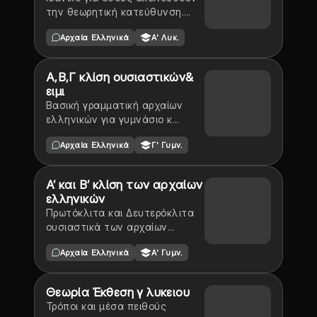
την θεωρητική κατεύθυνση.
Πλήρης ανάλυση όλων των
Αρχαία Ελληνικά
Α' Λυκ.
γραμματικών φαινομένων της
αρχαίας Ελληνικής.
Α,Β,Γ κλίση ουσιαστικών&
ειμι
Βασική γραμματική αρχαίων
ελληνικών για γυμνάσιο κ
λύκειο
Αρχαία Ελληνικά
Γ' Γυμν.
Α’ και Β’ κλίση των αρχαίων
ελληνικών
Πρωτόκλιτα και Δευτερόκλιτα
ουσιαστικά των αρχαίων
ελληνικών
Αρχαία Ελληνικά
Α' Γυμν.
Θεωρία Έκθεση γ λυκειου
Τρόποι και μέσα πειθούς