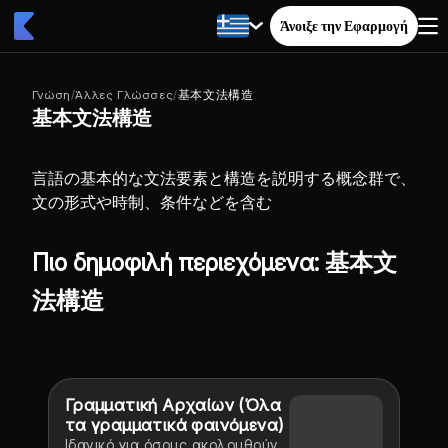
Άνοιξε την Εφαρμογή
Γνώση
/
Άλλες Γλώσσες
/
基本文法構造
基本文法構造
言語の基本的な文法要素と構造を説明する概念群で、
文の形式や時制、条件などを含む
Πιο δημοφιλή περιεχόμενα: 基本文
法構造
Γραμματική Αρχαίων (Όλα
τα γραμματικά φαινόμενα)
Ιδανικό για όσους ακολουθούν