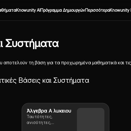
αθήματα
Knowunity AI
Πρόγραμμα Δημιουργών
Περισσότερα
Knowunity 
αι Συστήματα
ου αποτελούν τη βάση για τα προχωρημένα μαθηματικά και τι
τικές Βάσεις και Συστήματα
Άλγεβρα Α λυκειου
Ταυτότητες,
ανισότητες,
διαστήματα, απόλυτη