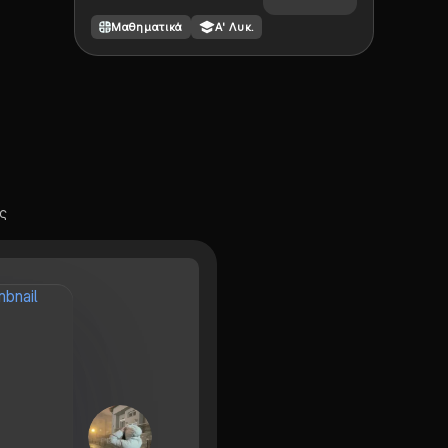
τιμή και τετραγωνική
Μαθηματικά
Α' Λυκ.
ρίζα
ς