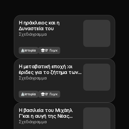
Η ηράκλειος και η
Δυναστεία του
Σχεδιάγραμμα
Ιστορία
Β' Γυμν.
Η μεταβατική εποχή :οι
έριδες για το ζήτημα των
εικόνων
Σχεδιάγραμμα
Ιστορία
Β' Γυμν.
Η βασιλεία του Μιχάηλ
Γ’και η αυγή της Νέας
εποχής
Σχεδιάγραμμα