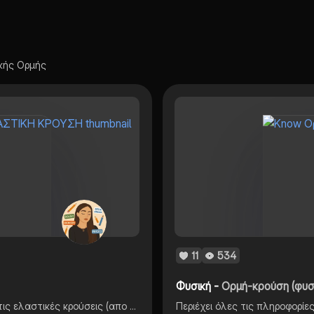
ικής Ορμής
11
534
Η
Φυσική -
Ορμή-κρούση (φυσι
Σημειώσεις θεωρίας και παραδείγματα ασκήσεων για τις ελαστικές κρούσεις (απο ύλη β λυκείου)
Περιέχει όλες τις πληροφορίε