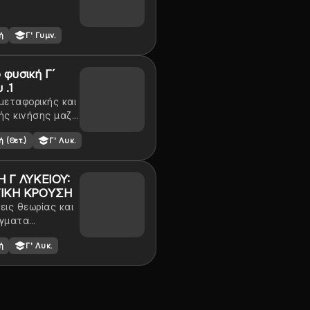
ή
Γ' Γυμν.
 φυσική Γ´
 .1
μεταφορικής και
ής κινήσης μαζί
βασική θεωρία
 (Θετ.)
Γ' Λυκ.
 λογική του
ύ
 Γ ΛΥΚΕΙΟΥ:
ΙΚΗ ΚΡΟΥΣΗ
εις θεωρίας και
ίγματα
ν για τις
ή
Γ' Λυκ.
ές κρούσεις
η β λυκείου)