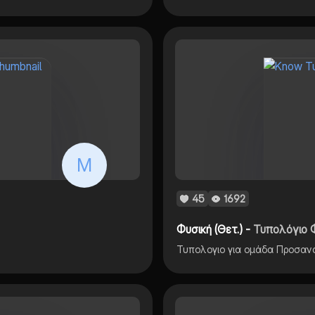
M
45
1692
Φυσική (Θετ.) -
Τυπολόγιο 
Τυπολογιο για ομάδα Προσανα