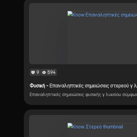
9
594
Φυσική -
Επαναληπτικές σημειώσεις στερεού γ λ