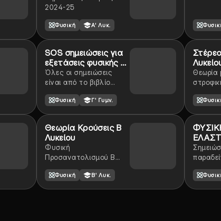
2024-25
Φυσική
Α' Λυκ.
Φυσικ
SOS σημειώσεις για
Στέρεο
εξετάσεις φυσικής γ
Λυκείου
γυμνασίου
Όλες οι σημειώσεις
Θεωρία 
είναι από το βιβλίο
στροφικ
εκτός από τα μηχανικά
με την 
Φυσική
Γ' Γυμν.
Φυσική
αποτελέσματα και την
και την
τελευταία ερώτηση που
στερεο
είναι από τον καθηγητή
Θεωρία Κρούσεις Β
ΦΥΣΙΚΗ
Λυκείου
ΕΛΑΣΤ
Φυσική
Σημειώσ
Προσανατολισμού Β
παραδε
Λυκείου Κεφάλαιο 2ο :
ασκήσεω
Φυσική
Β' Λυκ.
Φυσικ
Διατήρηση Ορμής
ελαστικ
(απο ύλ