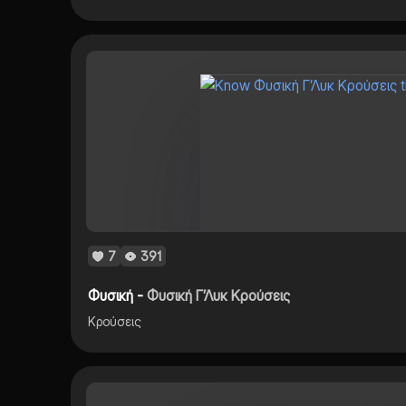
7
391
Φυσική -
Φυσική Γ’Λυκ Κρούσεις
Κρούσεις