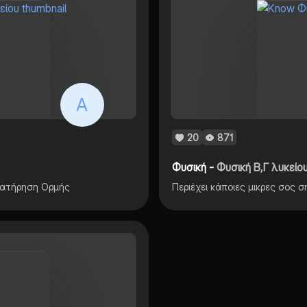
A
20
871
Φυσική -
Φυσική Β,Γ λυκείου
ιατήρηση Ορμής
Περιέχει κάποιες μικρες σος 