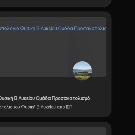
Φυσική Β Λυκείου Ομάδα Προσανατολισμό
τολισμου Φυσική Β Λυκείου απο ΙΕΠ