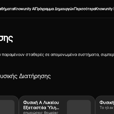
αθήματα
Knowunity AI
Πρόγραμμα Δημιουργών
Περισσότερα
Knowunity 
σης
υ παραμένουν σταθερές σε απομονωμένα συστήματα, συμπεριλ
Φυσικής Διατήρησης
Φυσική Α Λυκείου
Φυσική
Εξεταστέα Ύλη
Το ηλεκτ
2024-25 Σημειώσεις
σημειώσεις θεωρίας