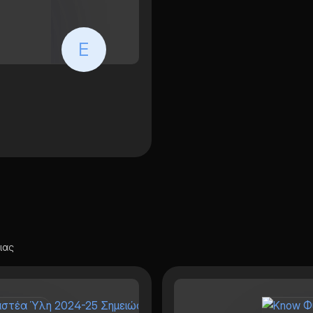
E
ιας