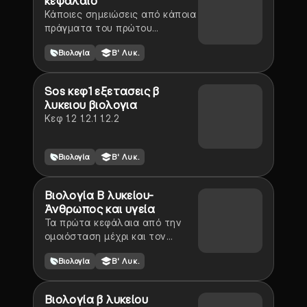
κεφάλαιο
Κάποιες σημειώσεις από κάποια
πράγματα του πρώτου
κεφαλαίου της βιολογίας Β
Βιολογία
Β' Λυκ.
Λυκειου
Sos κεφ1 εξετασεις β
λυκειου βιολογια
Κεφ 1.2 1.2.1 1.2.2
Βιολογία
Β' Λυκ.
Βιολογία Β λυκείου-
Άνθρωπος και υγεία
Τα πρώτα κεφάλαια από την
ομοιόσταση μέχρι και τον
πολλαπλασιασμό των ιών!
Βιολογία
Β' Λυκ.
Εύχομαι να βοηθήσουν
Βιολογία β λυκείου