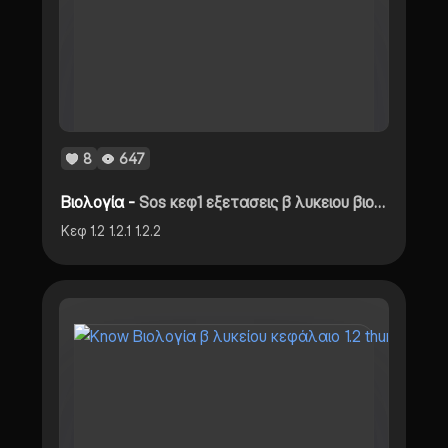
8
647
Βιολογία -
Sos κεφ1 εξετασεις β λυκειου βιολογια
Κεφ 1.2 1.2.1 1.2.2