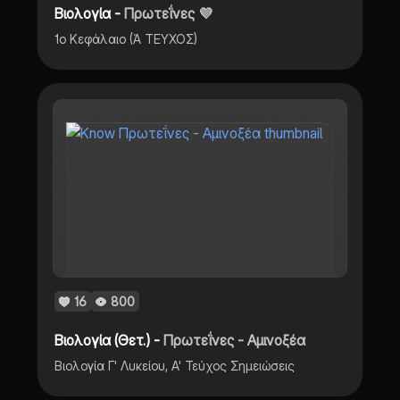
Βιολογία -
Πρωτεΐνες 💜
1ο Κεφάλαιο (Ά ΤΕΥΧΟΣ)
16
800
Βιολογία (Θετ.) -
Πρωτεΐνες - Αμινοξέα
Βιολογία Γ' Λυκείου, Α' Τεύχος Σημειώσεις