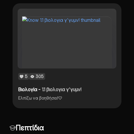
5
305
Βιολογία -
1.1 βιολογια γ'γυμν!
Ελπίζω να βοηθήσει!♡
Πεπτίδια