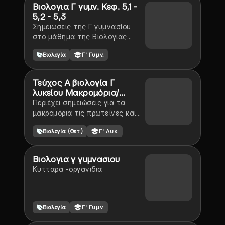
Βιολογια Γ γυμν. Κεφ. 5,1 -
5,2 - 5,3
Σημειώσεις της Γ γυμνασίου
στο μάθημα της Βιολογίας
κεφάλαιο 5,1 + 5,2 + 5,3
Βιολογία
Γ' Γυμν.
Τεύχος Α βιολογία Γ
λυκείου Μακρομόρια/
πρωτεΐνες/αμινοξέα
Περιέχει σημειώσεις για τα
μακρομόρια τις πρωτεΐνες και
τα αμινοξέα
Βιολογία (Θετ.)
Γ' Λυκ.
Βιολογια γ γυμνασιου
Κυτταρα -οργανιδια
Βιολογία
Γ' Γυμν.