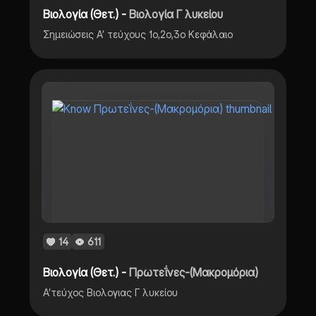
Βιολογία (Θετ.) -
Βιολογία Γ λυκείου
Σημειώσεις Α’ τεύχους 1ο,2ο,3ο Κεφάλαιο
14
611
Βιολογία (Θετ.) -
Πρωτεΐνες-(Μακρομόρια)
Α’τεύχος Βιολογιας Γ λυκείου