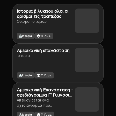
Ιστορια β λυκειου ολοι οι
ορισμοι τις τραπεζας
Ορισμοί ιστόριας
Ιστορία
Β' Λυκ.
Αμερικανική επανάσταση
Ιστορία
Ιστορία
Γ' Γυμν.
Αμερικανική Επανάσταση -
σχεδιάγραμμα Γ’ Γυμνασιου
Ιστορία
Απεικονίζεται ένα
σχεδιάγραμμα που
περιλαμβάνει τα
Ιστορία
Γ' Γυμν.
σημαντικότερα από το