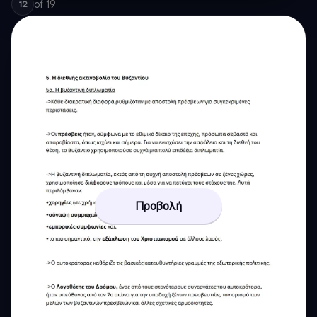
of
19
12
Προβολή