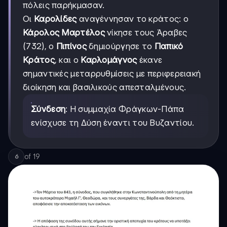
πόλεις παρήκμασαν.
Οι
Καρολίδες
αναγέννησαν το κράτος: ο
Κάρολος Μαρτέλος
νίκησε τους Άραβες
(732), ο
Πιπίνος
δημιούργησε το
Παπικό
Κράτος
, και ο
Καρλομάγνος
έκανε
σημαντικές μεταρρυθμίσεις με περιφερειακή
διοίκηση και βασιλικούς απεσταλμένους.
Σύνδεση
: Η συμμαχία Φράγκων-Πάπα
ενίσχυσε τη Δύση έναντι του Βυζαντίου.
of
19
6