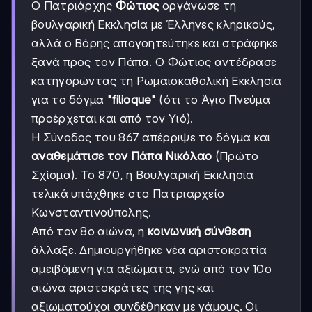
Ο Πατριάρχης
Φώτιος
οργάνωσε τη
βουλγαρική Εκκλησία με Έλληνες κληρικούς,
αλλά ο Βόρης απογοητεύτηκε και στράφηκε
ξανά προς τον Πάπα. Ο Φώτιος αντέδρασε
κατηγορώντας τη Ρωμαιοκαθολική Εκκλησία
για το δόγμα
"filioque"
(ότι το Άγιο Πνεύμα
προέρχεται και από τον Υιό).
Η Σύνοδος του 867 απέρριψε το δόγμα και
αναθεμάτισε τον Πάπα Νικόλαο
(Πρώτο
Σχίσμα). Το 870, η Βουλγαρική Εκκλησία
τελικά υπάχθηκε στο Πατριαρχείο
Κωνσταντινούπολης.
Από τον 8ο αιώνα, η
κοινωνική σύνθεση
άλλαξε. Δημιουργήθηκε νέα αριστοκρατία
αμειβόμενη για αξιώματα, ενώ από τον 10ο
αιώνα αριστοκράτες της γης και
αξιωματούχοι συνδέθηκαν με γάμους. Οι