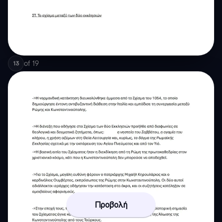
of
19
13
Προβολή