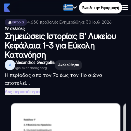
Άνοιξε την Εφαρμογή
4.630
προβολές
·
Ενημερώθηκε
30 Ιουλ 2026
·
Ιστορία
19 σελίδες
Σημειώσεις Ιστορίας Β' Λυκείου
Κεφάλαια 1-3 για Εύκολη
Κατανόηση
Alexandros Georgallis
A
Ακολούθησε
@
alexandrosgeorg
Η περίοδος από τον 7ο έως τον 11ο αιώνα
αποτελεί...
Δες περισσότερα