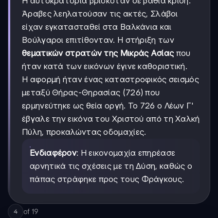
Η αυτοκρατορία βρισκόταν σε βαθιά κρίση:
Άραβες λεηλατούσαν τις ακτές, Σλάβοι
είχαν εγκατασταθεί στα Βαλκάνια και
Βούλγαροι επιτίθονταν. Η στήριξη των
θεματικών στρατών της Μικράς Ασίας
που
ήταν κατά των εικόνων έγινε καθοριστική.
Η αφορμή ήταν ένας καταστροφικός σεισμός
μεταξύ Θήρας-Θηρασίας (726) που
ερμηνεύτηκε ως θεία οργή. Το 726 ο Λέων Γ'
έβγαλε την εικόνα του Χριστού από τη Χαλκή
Πύλη, προκαλώντας οδομαχίες.
Ενδιαφέρον
: Η εικονομαχία επηρέασε
αρνητικά τις σχέσεις με τη Δύση, καθώς ο
πάπας στράφηκε προς τους Φράγκους.
of
19
4