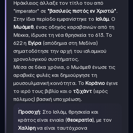
Ηράκλειος άλλαξε τον τίτλο του από
"imperator" σε
"βασιλεύς πιστός εν Χριστώ"
.
Στην ίδια περίοδο εμφανίστηκε το
Ισλάμ
. Ο
Μωάμεθ
, ένας οδηγός καραβανιών από τη
Μέκκα, ίδρυσε τη νέα θρησκεία το 613. Το
622 η
Εγίρα
(απόδημια στη Μεδίνα)
σηματοδότησε την αρχή του ισλαμικού
χρονολογικού συστήματος.
Μέσα σε δέκα χρόνια, ο Μωάμεθ ένωσε τις
αραβικές φυλές και δημιούργησε τη
μουσουλμανική κοινότητα. Το
Κοράνιο
έγινε
το ιερό τους βιβλίο και ο
τζιχάντ
(ιερός
πόλεμος) βασική υποχρέωση.
Προσοχή
: Στο Ισλάμ, θρησκεία και
κράτος είναι ενιαία (
θεοκρατία
), με τον
Χαλίφη
να είναι ταυτόχρονα