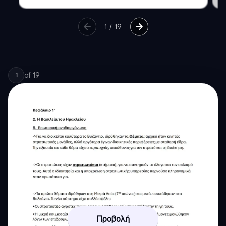
1
/
19
of
19
1
Προβολή