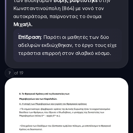
των Βουλγάρων
Βόρης βαφτίστηκε
στην
Κωνσταντινούπολη (864) με νονό τον
αυτοκράτορα, παίρνοντας το όνομα
Μιχαήλ
.
Επίδραση
: Παρότι οι μαθητές των δύο
αδελφών εκδιώχθηκαν, το έργο τους είχε
τεράστια επιρροή στον σλαβικό κόσμο.
of
19
7