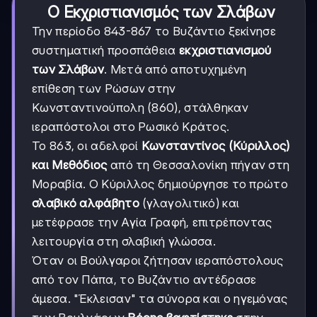
Ο Εκχριστιανισμός των Σλάβων
Την περίοδο 843-867 το Βυζάντιο ξεκίνησε
συστηματική προσπάθεια
εκχριστιανισμού
των Σλάβων
. Μετά από αποτυχημένη
επίθεση των Ρώσων στην
Κωνσταντινούπολη (860), στάλθηκαν
ιεραπόστολοι στο Ρωσικό Κράτος.
Το 863, οι αδελφοί
Κωνσταντίνος (Κύριλλος)
και Μεθόδιος
από τη Θεσσαλονίκη πήγαν στη
Μοραβία. Ο Κύριλλος δημιούργησε το πρώτο
σλαβικό αλφάβητο
(γλαγολιτικό) και
μετέφρασε την Αγία Γραφή, επιτρέποντας
λειτουργία στη σλαβική γλώσσα.
Όταν οι Βούλγαροι ζήτησαν ιεραπόστολους
από τον Πάπα, το Βυζάντιο αντέδρασε
άμεσα. "Έκλεισαν" τα σύνορα και ο ηγεμόνας