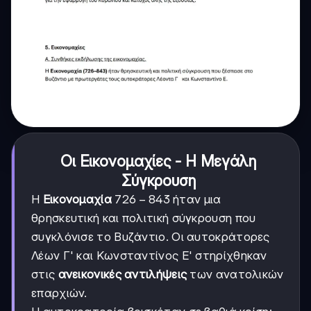
Οι Εικονομαχίες - Η Μεγάλη
Σύγκρουση
726-
726
−
843
Η
Εικονομαχία
ήταν μια
843
θρησκευτική και πολιτική σύγκρουση που
συγκλόνισε το Βυζάντιο. Οι αυτοκράτορες
Λέων Γ' και Κωνσταντίνος Ε' στηρίχθηκαν
στις
ανεικονικές αντιλήψεις
των ανατολικών
επαρχιών.