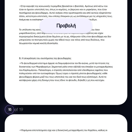
Προβολή
of
19
15