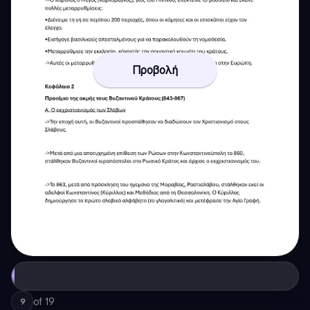
Προβολή
of
19
9