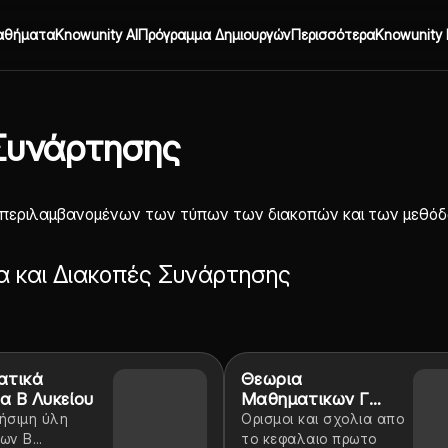
αθήματα
Knowunity AI
Πρόγραμμα Δημιουργών
Περισσότερα
Knowunity 
 Συνάρτησης
εριλαμβανομένων των τύπων των διακοπών και των μεθόδων
ια και Διακοπές Συνάρτησης
ατικά
Θεωρια
α Β Λυκείου
Μαθηματικων Γ
λυκειου/Οριο-
ήσιμη ύλη
Ορισμοι και σχολια απο
συνεχεια
ων Β
το κεφαλαιο πρωτο