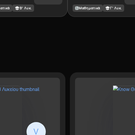
συναρτησης
(χωρίς
ατικά
Β' Λυκ.
Μαθηματικά
Γ' Λυκ.
ις)
V