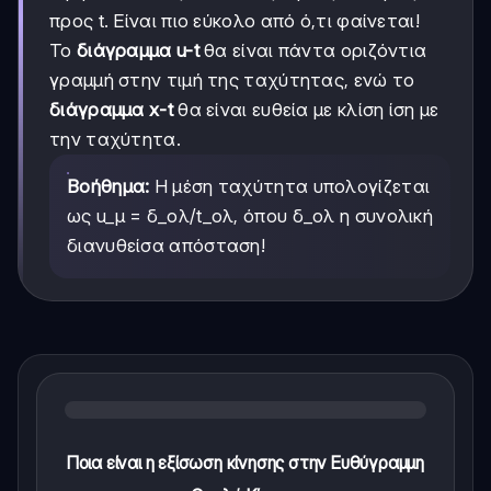
προς t. Είναι πιο εύκολο από ό,τι φαίνεται!
Το
διάγραμμα u-t
θα είναι πάντα οριζόντια
γραμμή στην τιμή της ταχύτητας, ενώ το
διάγραμμα x-t
θα είναι ευθεία με κλίση ίση με
την ταχύτητα.
Βοήθημα:
Η μέση ταχύτητα υπολογίζεται
ως u_μ = δ_ολ/t_ολ, όπου δ_ολ η συνολική
διανυθείσα απόσταση!
Ποια είναι η εξίσωση κίνησης στην Ευθύγραμμη