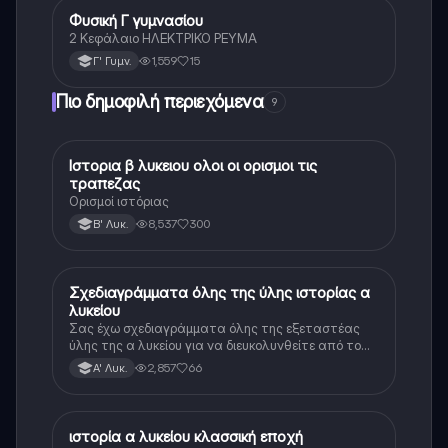
Φυσική Γ γυμνασίου
Φυσική
2 Κεφάλαιο ΗΛΕΚΤΡΙΚΟ ΡΕΥΜΑ
1,559
15
Γ' Γυμν.
Πιο δημοφιλή περιεχόμενα
9
Ιστορια β λυκειου ολοι οι ορισμοι τις
Ιστορία
τραπεζας
Ορισμοί ιστόριας
8,537
300
Β' Λυκ.
Σχεδιαγράμματα όλης της ύλης ιστορίας α
Ιστορία
λυκείου
Σας έχω σχεδιαγράμματα όλης της εξεταστέας
ύλης της α λυκείου για να διευκολυνθείτε από το
τεράστιο βάρος του βιβλίου
2,857
66
Α' Λυκ.
ιστορία α λυκείου κλασσική εποχή
Ιστορία