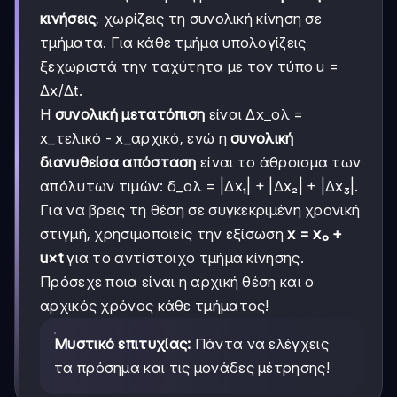
κινήσεις
, χωρίζεις τη συνολική κίνηση σε
τμήματα. Για κάθε τμήμα υπολογίζεις
ξεχωριστά την ταχύτητα με τον τύπο u =
Δx/Δt.
Η
συνολική μετατόπιση
είναι Δx_ολ =
x_τελικό - x_αρχικό, ενώ η
συνολική
διανυθείσα απόσταση
είναι το άθροισμα των
απόλυτων τιμών: δ_ολ = |Δx₁| + |Δx₂| + |Δx₃|.
Για να βρεις τη θέση σε συγκεκριμένη χρονική
στιγμή, χρησιμοποιείς την εξίσωση
x = x₀ +
u×t
για το αντίστοιχο τμήμα κίνησης.
Πρόσεχε ποια είναι η αρχική θέση και ο
αρχικός χρόνος κάθε τμήματος!
Μυστικό επιτυχίας:
Πάντα να ελέγχεις
τα πρόσημα και τις μονάδες μέτρησης!