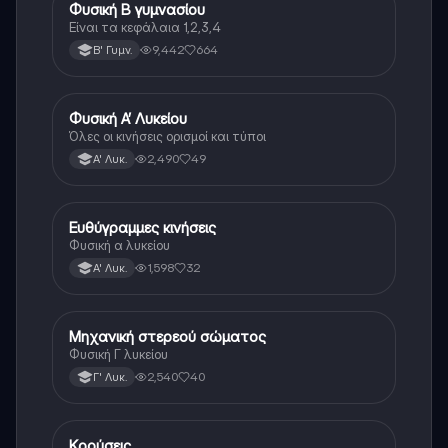
Φυσική Β γυμνασίου
Φυσική
Είναι τα κεφάλαια 1,2,3,4
9,442
664
Β' Γυμν.
Φυσική Α’ Λυκείου
Φυσική
Όλες οι κινήσεις ορισμοί και τύποι
2,490
49
Α' Λυκ.
Ευθύγραμμες κινήσεις
Φυσική
Φυσική α λυκείου
1,598
32
Α' Λυκ.
Μηχανική στερεού σώματος
Φυσική
Φυσική Γ λυκείου
2,540
40
Γ' Λυκ.
Κρούσεις
Φυσική