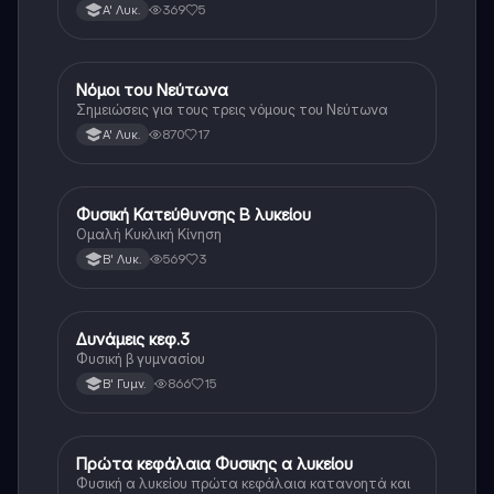
εξισώσεις στην ευθύγραμμη ομαλή κίνηση, γραφικές
369
5
Α' Λυκ.
παραστάσεις στην ΕΟΚ
Νόμοι του Νεύτωνα
Φυσική
Σημειώσεις για τους τρεις νόμους του Νεύτωνα
870
17
Α' Λυκ.
Φυσική Κατεύθυνσης Β λυκείου
Φυσική (Θετ.)
Ομαλή Κυκλική Κίνηση
569
3
Β' Λυκ.
Δυνάμεις κεφ.3
Φυσική
Φυσική β γυμνασίου
866
15
Β' Γυμν.
Πρώτα κεφάλαια Φυσικης α λυκείου
Φυσική
Φυσική α λυκείου πρώτα κεφάλαια κατανοητά και