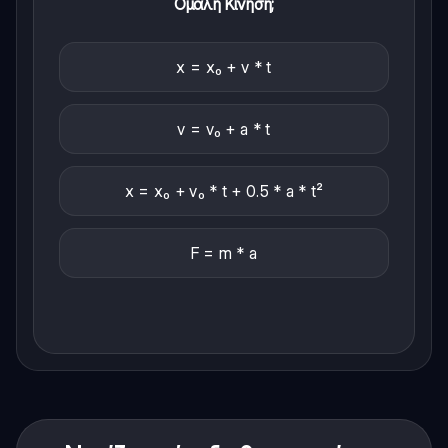
Ομαλή Κίνηση;
x = x₀ + v * t
v = v₀ + a * t
x = x₀ + v₀ * t + 0.5 * a * t²
F = m * a