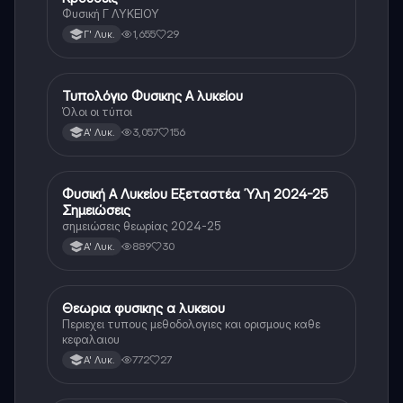
Φυσική Γ ΛΥΚΕΙΟΥ
1,655
29
Γ' Λυκ.
Τυπολόγιο Φυσικης Α λυκείου
Φυσική
Όλοι οι τύποι
3,057
156
Α' Λυκ.
Φυσική Α Λυκείου Εξεταστέα Ύλη 2024-25
Φυσική
Σημειώσεις
σημειώσεις θεωρίας 2024-25
889
30
Α' Λυκ.
Θεωρια φυσικης α λυκειου
Φυσική
Περιεχει τυπους μεθοδολογιες και ορισμους καθε
κεφαλαιου
772
27
Α' Λυκ.