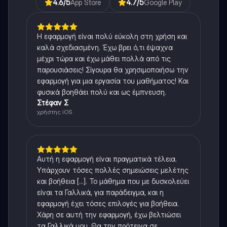
4.6
/5
App Store
4.7
/5
Google Play
Η εφαρμογή είναι πολύ εύκολη στη χρήση και
καλά σχεδιασμένη. Έχω βρει ό,τι έψαχνα
μέχρι τώρα και έχω μάθει πολλά από τις
παρουσιάσεις! Σίγουρα θα χρησιμοποιήσω την
εφαρμογή για μια εργασία του μαθήματος! Και
φυσικά βοηθάει πολύ και ως έμπνευση.
Στέφαν Σ
χρήστης iOS
Αυτή η εφαρμογή είναι πραγματικά τέλεια.
Υπάρχουν τόσες πολλές σημειώσεις μελέτης
και βοήθεια [...]. Το μάθημα που με δυσκολεύει
είναι τα Γαλλικά, για παράδειγμα, και η
εφαρμογή έχει τόσες επιλογές για βοήθεια.
Χάρη σε αυτή την εφαρμογή, έχω βελτιώσει
τα Γαλλικά μου. Θα την πρότεινα σε