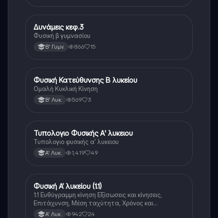
Δυνάμεις κεφ.3
Φυσική
Φυσική β γυμνασίου
866
15
Β' Γυμν.
Φυσική Κατεύθυνσης Β λυκείου
Φυσική (Θετ.)
Ομαλή Κυκλική Κίνηση
569
3
Β' Λυκ.
Τυπολογιο Φυσικής Α' λυκειου
Φυσική
Τυπολογιο φυσικής α' λυκειου
1,419
49
Α' Λυκ.
Φυσική Α’ λυκείου (1.1)
Φυσική
1.1 Ευθύγραμμη κίνηση Εξίσωσεις και κίνησεις,
Επιτάχυνση, Μέση ταχύτητα, Χρόνος και
μετατόπιση, Τυπολογιο Κεφαλαίου
942
24
Α' Λυκ.