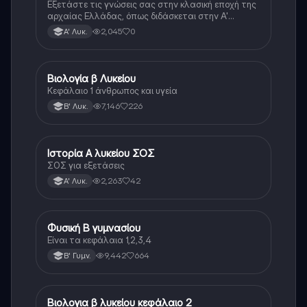
Εξετάστε τις γνώσεις σας στην κλασική εποχή της
αρχαίας Ελλάδας, όπως διδάσκεται στην Α'
Λυκείου.
2,045
0
Α' Λυκ.
Βιολογία β Λυκείου
Βιολογία
Κεφάλαιο 1 άνθρωπος και υγεία
7,146
226
Β' Λυκ.
Ιστορία Α λυκείου ΣΟΣ
Ιστορία
ΣΟΣ για εξετάσεις
2,263
42
Α' Λυκ.
Φυσική Β γυμνασίου
Φυσική
Είναι τα κεφάλαια 1,2,3,4
9,442
664
Β' Γυμν.
Βιολογια β λυκείου κεφάλαιο 2
Βιολογία