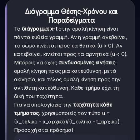
Διάγραμμα Θέσης-Χρόνου και
Παραδείγματα
Το
διάγραμμα x-t
στην ομαλή κίνηση είναι
πάντα ευθεία γραμμή. Αν η γραμμή ανεβαίνει,
το σώμα κινείται προς τα θετικά (u > 0). Αν
κατεβαίνει, κινείται προς τα αρνητικά (u < 0).
Μπορείς να έχεις
συνδυασμένες κινήσεις
:
ομαλή κίνηση προς μια κατεύθυνση, μετά
ακινησία, και τέλος ομαλή κίνηση προς την
αντίθετη κατεύθυνση. Κάθε τμήμα έχει τη
δική του ταχύτητα.
Για να υπολογίσεις την
ταχύτητα κάθε
τμήματος
, χρησιμοποιείς τον τύπο u =
(x_τελικό - x_αρχικό)/(t_τελικό - t_αρχικό).
Προσοχή στα πρόσημα!