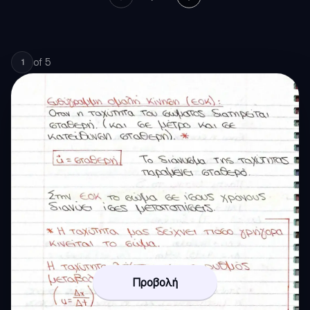
of
5
1
Προβολή