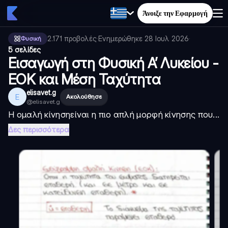
Άνοιξε την Εφαρμογή
2.171
προβολές
·
Ενημερώθηκε
28 Ιουλ 2026
·
Φυσική
5 σελίδες
Εισαγωγή στη Φυσική Α’ Λυκείου -
ΕΟΚ και Μέση Ταχύτητα
elisavet.g
E
Ακολούθησε
@
elisavet.g
Η
ομαλή κίνηση
είναι η πιο απλή μορφή κίνησης που...
Δες περισσότερα