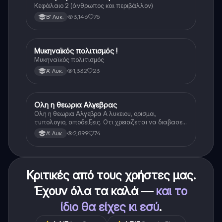
Κεφάλαιο 2 (άνθρωπος και περιβάλλον)
3,146
75
Β' Λυκ.
Μυκηναϊκός πολιτισμός !
Ιστορία
Μυκηναϊκός πολιτισμός
1,332
23
Α' Λυκ.
Ολη η θεωρια Αλγεβρας
Μαθηματικά
Ολη η θεωρια Αλγεβρα Α λυκειου, ορισμοι,
τυπολογιο, αποδειξεις. Οτι χρειαζεται να διαβασεις
για το θεωρητικο κομματι της αλγεβρας.
2,899
74
Α' Λυκ.
Κριτικές από τους χρήστες μας.
Έχουν όλα τα καλά —
και το
ίδιο θα είχες κι εσύ
.