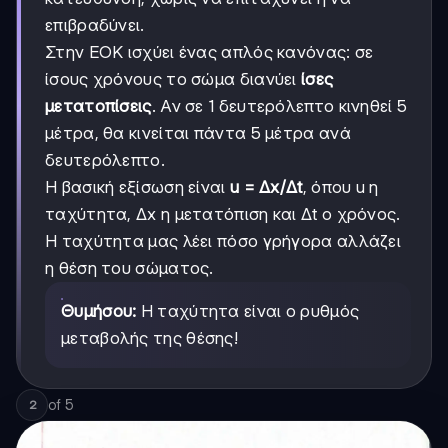
επιβραδύνει.
Στην ΕΟΚ ισχύει ένας απλός κανόνας: σε
ίσους χρόνους το σώμα διανύει
ίσες
μετατοπίσεις
. Αν σε 1 δευτερόλεπτο κινηθεί 5
μέτρα, θα κινείται πάντα 5 μέτρα ανά
δευτερόλεπτο.
Η βασική εξίσωση είναι
u = Δx/Δt
, όπου u η
ταχύτητα, Δx η μετατόπιση και Δt ο χρόνος.
Η ταχύτητα μας λέει πόσο γρήγορα αλλάζει
η θέση του σώματος.
Θυμήσου:
Η ταχύτητα είναι ο ρυθμός
μεταβολής της θέσης!
of
5
2