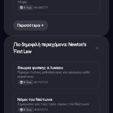
πλήρη
688
11
Α' Λυκ.
Περισσότερα
Πιο δημοφιλή περιεχόμενα: Newton's
9
First Law
Θεωρια φυσικης α λυκειου
Φυσική
Περιεχει τυπους μεθοδολογιες και ορισμους καθε
κεφαλαιου
772
27
Α' Λυκ.
Νόμοι του Νεύτωνα
Φυσική
Σημειώσεις για τους τρεις νόμους του Νεύτωνα
870
17
Α' Λυκ.