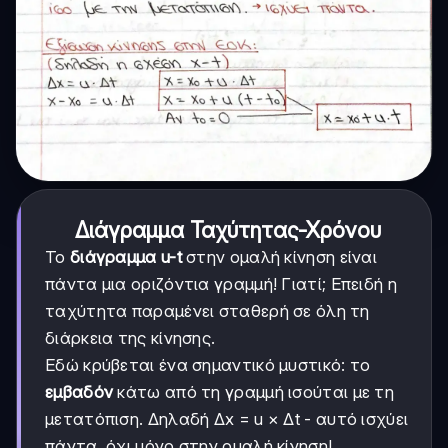
Διάγραμμα Ταχύτητας-Χρόνου
Το
διάγραμμα u-t
στην ομαλή κίνηση είναι
πάντα μια οριζόντια γραμμή! Γιατί; Επειδή η
ταχύτητα παραμένει σταθερή σε όλη τη
διάρκεια της κίνησης.
Εδώ κρύβεται ένα σημαντικό μυστικό: το
εμβαδόν
κάτω από τη γραμμή ισούται με τη
μετατόπιση. Δηλαδή Δx = u × Δt - αυτό ισχύει
πάντα, όχι μόνο στην ομαλή κίνηση!