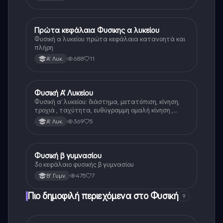
Πρώτα κεφάλαια Φυσικης α λυκείου
Φυσική
Φυσική α λυκείου πρώτα κεφάλαια κατανοητά και
πλήρη
688
11
Α' Λυκ.
Φυσική Α’ Λυκείου
Φυσική
Φυσική α’ λυκείου: διάστημα, μετατόπιση, κίνηση,
τροχιά , ταχύτητα, ευθύγραμμη ομαλή κίνηση ,
εξισώσεις στην ευθύγραμμη ομαλή κίνηση, γραφικές
369
5
Α' Λυκ.
παραστάσεις στην ΕΟΚ
Φυσική β γυμνασίου
Φυσική
3ο κεφάλαιο φυσικής β γυμνασίου
475
7
Β' Γυμν.
Πιο δημοφιλή περιεχόμενα στο Φυσική
9