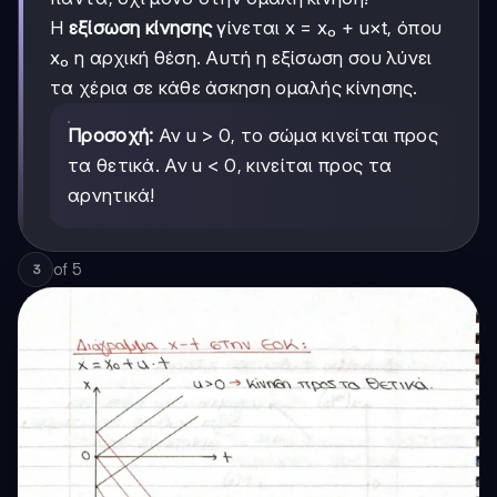
Η
εξίσωση κίνησης
γίνεται x = x₀ + u×t, όπου
x₀ η αρχική θέση. Αυτή η εξίσωση σου λύνει
τα χέρια σε κάθε άσκηση ομαλής κίνησης.
Προσοχή:
Αν u > 0, το σώμα κινείται προς
τα θετικά. Αν u < 0, κινείται προς τα
αρνητικά!
of
5
3