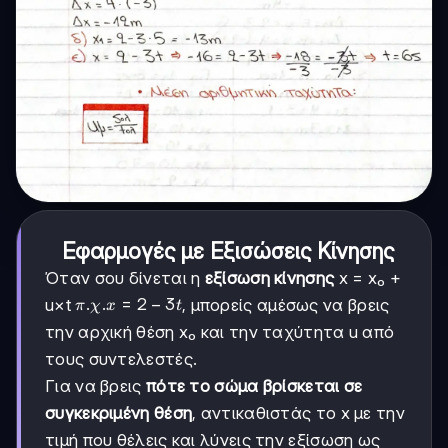
Εφαρμογές με Εξισώσεις Κίνησης
Όταν σου δίνεται η
εξίσωση κίνησης
x = x₀ +
π.χ.
.
.
=
2
−
3
u×t
, μπορείς αμέσως να βρεις
π
χ
x
t
x =
την αρχική θέση x₀ και την ταχύτητα u από
2 -
τους συντελεστές.
3t
Για να βρεις
πότε το σώμα βρίσκεται σε
συγκεκριμένη θέση
, αντικαθιστάς το x με την
τιμή που θέλεις και λύνεις την εξίσωση ως