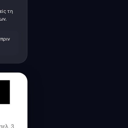
είς τη
ων.
 πριν