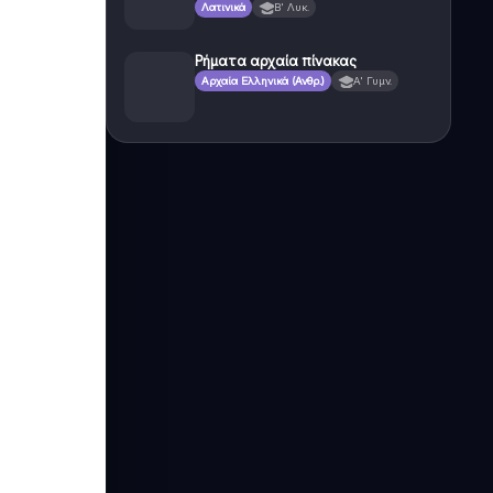
Λατινικά
Β' Λυκ.
Ρήματα αρχαία πίνακας
Αρχαία Ελληνικά (Ανθρ.)
Α' Γυμν.