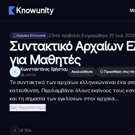
Knowunity
Μ
2.546
προβολές
·
Ενημερώθηκε
20 Ιουλ 202
Αρχαία Ελληνικά
Συντακτικό Αρχαίων Ε
για Μαθητές
Κωνσταντίνος Χρήστου
Κ
Ακολούθησε
Προσθήκη στις πη
@
_a2n2y
Το
συντακτικό των αρχαίων ελληνικών
είναι ένα α
κατεύθυνση. Περιλαμβάνει όλους εκείνους τους κα
και τη σημασία των εγκλίσεων στην αρχαία...
Δες περισσότερα
of
104
1