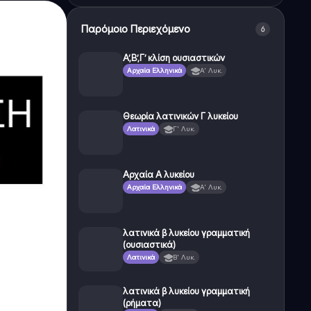
Παρόμοιο Περιεχόμενο
6
Α’,Β’,Γ’ κλίση ουσιαστικών
Αρχαία Ελληνικά
Α' Λυκ.
Θεωρία λατινικών Γ λυκείου
Λατινικά
Γ' Λυκ.
Αρχαία Α λυκείου
Αρχαία Ελληνικά
Α' Λυκ.
λατινικά β λυκείου γραμματική
(ουσιαστικά)
Λατινικά
Β' Λυκ.
λατινικά β λυκείου γραμματική
(ρήματα)