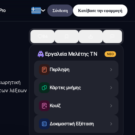
Σύνδεση
Κατέβασε την εφαρμογή
Pro
84
Εργαλεία Μελέτης ΤΝ
ΝΈΟ
Περίληψη
εωρητική
Κάρτες μνήμης
 των λέξεων
Κουίζ
Δοκιμαστική Εξέταση