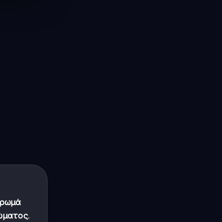
τρωμά
ώματος
.