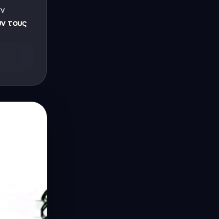
υν
ν τους