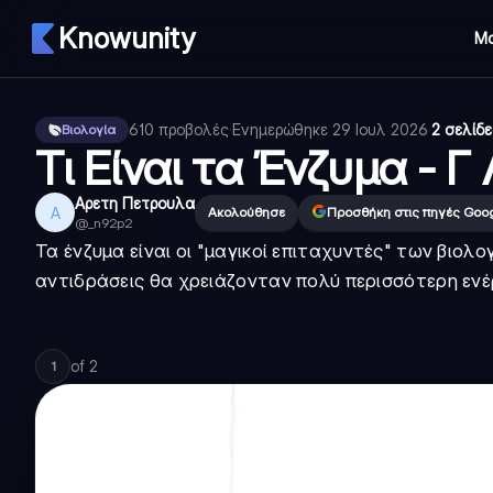
Knowunity
Μ
610
προβολές
·
Ενημερώθηκε
29 Ιουλ 2026
·
2 σελίδε
Βιολογία
Τι Είναι τα Ένζυμα - Γ
Αρετη Πετρουλα
Α
Ακολούθησε
Προσθήκη στις πηγές Goo
@
_n92p2
Τα ένζυμα είναι οι "μαγικοί επιταχυντές" των βιο
αντιδράσεις θα χρειάζονταν πολύ περισσότερη ενέ
of
2
1