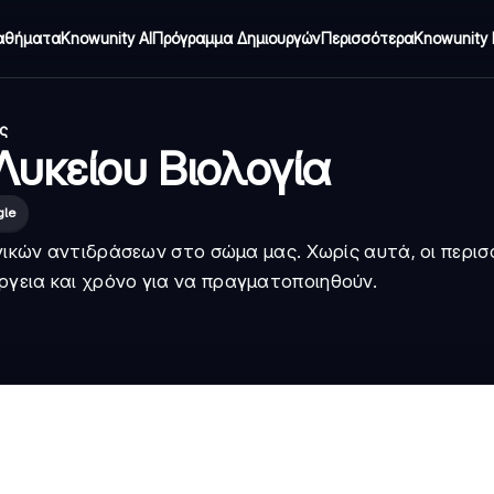
αθήματα
Knowunity AI
Πρόγραμμα Δημιουργών
Περισσότερα
Knowunity 
ς
 Λυκείου Βιολογία
gle
λογικών αντιδράσεων στο σώμα μας. Χωρίς αυτά, οι περι
ργεια και χρόνο για να πραγματοποιηθούν.