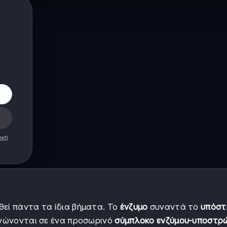
ική
θεί πάντα τα ίδια βήματα. Το
ένζυμο
συναντά το
υπόσ
 ενώνονται σε ένα προσωρινό
σύμπλοκο ενζύμου-υποστρ