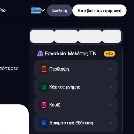
Σύνδεση
Κατέβασε την εφαρμογή
Pro
11
Εργαλεία Μελέτης ΤΝ
ΝΈΟ
σσότερες
Περίληψη
Κάρτες μνήμης
Κουίζ
Δοκιμαστική Εξέταση