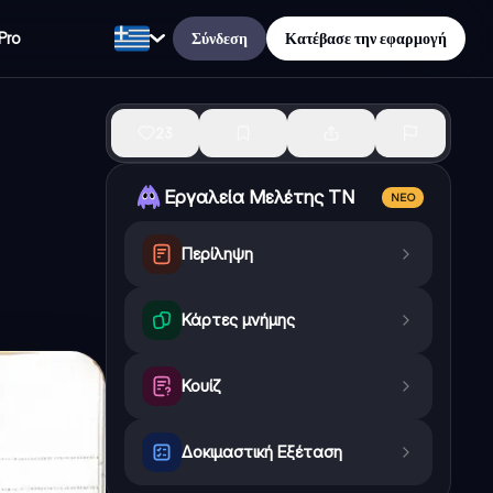
Σύνδεση
Κατέβασε την εφαρμογή
Pro
23
Εργαλεία Μελέτης ΤΝ
ΝΈΟ
Περίληψη
Κάρτες μνήμης
Κουίζ
Δοκιμαστική Εξέταση