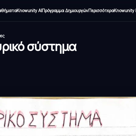
αθήματα
Knowunity AI
Πρόγραμμα Δημιουργών
Περισσότερα
Knowunity 
δες
υρικό σύστημα