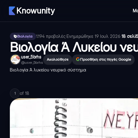
Knowunity
Μ
1.194
προβολές
·
Ενημερώθηκε
19 Ιουλ 2026
·
18 σελί
Βιολογία
Βιολογία Ά Λυκείου νε
user_5brhs
Ακολούθησε
Προσθήκη στις πηγές Google
@
user_5brhs
Βιολογία Ά λυκείου νευρικό σύστημα
of
18
1