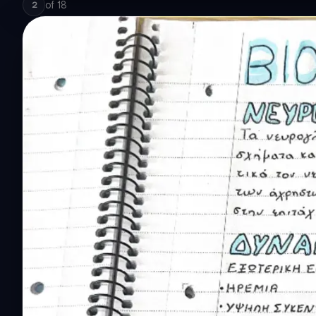
of
18
2