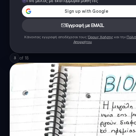
Γίνε μέλος με εκατομμύρια μαθητές
Εγγραφή με EMAIL
Κάνοντας εγγραφή αποδέχεσαι τους
Όρους Χρήσης
και την
Πολιτ
Απορρήτου
of
18
3