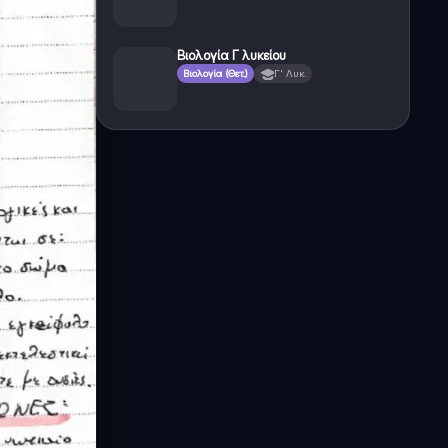
Βιολογία Γ λυκείου
Βιολογία (Θετ.)
Γ' Λυκ.