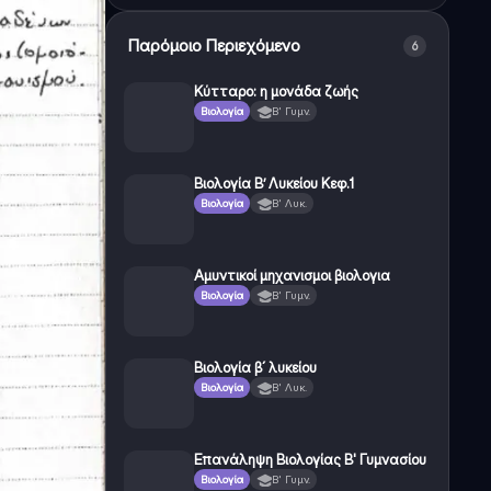
Παρόμοιο Περιεχόμενο
6
Κύτταρο: η μονάδα ζωής
Βιολογία
Β' Γυμν.
Βιολογία Β’ Λυκείου Κεφ.1
Βιολογία
Β' Λυκ.
Αμυντικοί μηχανισμοι βιολογια
Βιολογία
Β' Γυμν.
Βιολογία β´ λυκείου
Βιολογία
Β' Λυκ.
Επανάληψη Βιολογίας Β' Γυμνασίου
Βιολογία
Β' Γυμν.