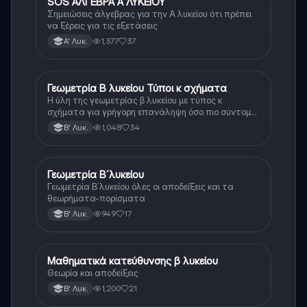
SOS ΑΛΓΕΒΡΑ Α ΛΥΚΕΙΟΥ
Μαθηματικά
Σημειώσεις άλγεβρας για την Α λυκείου ότι πρέπει
να ξέρεις για τις εξετάσεις
1,377
37
Α' Λυκ.
Γεωμετρία Β λυκείου Τύποι κ σχήματα
Μαθηματικά
Η ύλη της γεωμετρίας β λυκείου με τύπος κ
σχήματα για γρήγορη επανάληψη όσο πιο σύντομα
γίνεται
1,048
34
Β' Λυκ.
Γεωμετρία Β´λυκείου
Μαθηματικά
Γεωμετρία Β´λυκείου όλες οι αποδείξεις και τα
θεωρήματα-πορίσματα
949
17
Β' Λυκ.
Μαθηματικά κατεύθυνσης β λυκείου
Μαθηματικά
Θεωρία και αποδείξεις
1,200
21
Β' Λυκ.