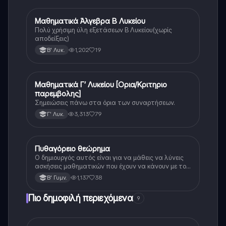
Μαθηματικά Άλγεβρα Β Λυκείου
Μαθηματικά
Πολύ χρήσιμη ύλη εξετάσεων Β Λυκείου(χωρίς
αποδείξεις)
1,202
19
Β' Λυκ.
Μαθηματικά Γ’ Λυκείου [Ορια/Κριτηριο
Μαθηματικά
παρεμβολης]
Σημειώσεις πάνω στα όρια των συναρτήσεων.
3,313
79
Γ' Λυκ.
Πυθαγόρειο θεώρημα
Μαθηματικά
Ο δημιουργός αυτός είναι για να μάθεις να λύνεις
ασκήσεις μαθηματικών που έχουν να κάνουν με το
πυθαγόρειο θεώρημα. Αν διαβάσεις την θεωρία και
1,137
38
Β' Γυμν.
μπορέσεις να την κατανοήσεις είμαι σίγουρη ότι θα
γράψεις τέλεια στο επόμενο σου διαγώνισμα ☺️☺️.
Πιο δημοφιλή περιεχόμενα
9