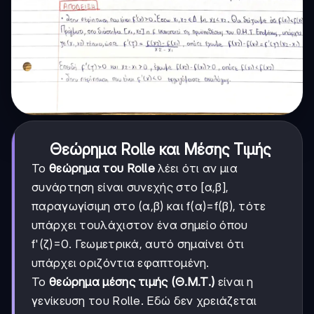
Θεώρημα Rolle και Μέσης Τιμής
Το
θεώρημα του Rolle
λέει ότι αν μια
συνάρτηση είναι συνεχής στο [α,β],
παραγωγίσιμη στο (α,β) και f(α)=f(β), τότε
υπάρχει τουλάχιστον ένα σημείο όπου
f'(ζ)=0. Γεωμετρικά, αυτό σημαίνει ότι
υπάρχει οριζόντια εφαπτομένη.
Το
θεώρημα μέσης τιμής (Θ.Μ.Τ.)
είναι η
γενίκευση του Rolle. Εδώ δεν χρειάζεται