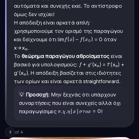
αυτόματα και συνεχής εκεί. Το αντίστροφο
όμως δεν ισχύει!
Η απόδειξη είναι αρκετά απλή:
χρησιμοποιούμε τον ορισμό της παραγώγου
f(x)-
(
)
−
(
)
και δείχνουμε ότι lim
= 0 όταν
f
x
f
x
0
f(x₀)
x→x₀.
Το
θεώρημα παραγώγου αθροίσματος
είναι
f+g
+
βασικό για υπολογισμούς:
'(x₀) = f'(x₀) +
f
g
g'(x₀). Η απόδειξη βασίζεται στις ιδιότητες
των ορίων και είναι αρκετά straightforward.
💡
Προσοχή
: Μην ξεχνάς ότι υπάρχουν
συναρτήσεις που είναι συνεχείς αλλά όχι
π.χ.
.
.
∣
∣
=
0
παραγωγίσιμες
!
π
χ
η
x
σ
τ
ο
x
η
|x|
στο
of
4
3
x=0