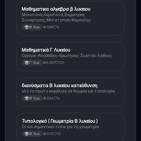
Μαθηματικα αλγεβρα β λυκειου
Μαθηματικά
Μονοτονια,Ακροτατα,Συμμετριες
Συναρτησης,Μετατοπιση Καμπυλης
338
6
Β' Λυκ.
Μαθηματικά Γ Λυκείου
Μαθηματικά
Ορισμοί-Αποδείξεις-Ερωτήσεις Σωστού-Λάθους
5,057
121
Γ' Λυκ.
διανύσματα Β λυκείου κατεύθυνση
Μαθηματικά
ολο το πρώτο κεφάλαιο σε θεωρία και τυπολογία
334
4
Β' Λυκ.
Τυπολογικό ( Γεωμετρία Β λυκείου )
Μαθηματικά
Οι πιο σημαντικοί τυποι για τη γεωμετρία
672
13
Β' Λυκ.