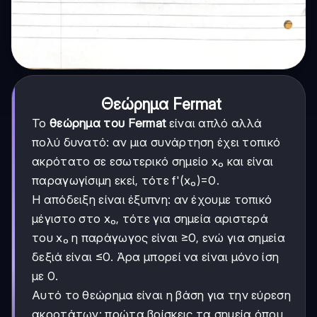
Θεώρημα Fermat
Το
θεώρημα του Fermat
είναι απλό αλλά
πολύ δυνατό: αν μια συνάρτηση έχει τοπικό
ακρότατο σε εσωτερικό σημείο x₀ και είναι
παραγωγίσιμη εκεί, τότε f'(x₀)=0.
Η απόδειξη είναι έξυπνη: αν έχουμε τοπικό
μέγιστο στο x₀, τότε για σημεία αριστερά
του x₀ η παράγωγος είναι ≥0, ενώ για σημεία
δεξιά είναι ≤0. Άρα μπορεί να είναι μόνο ίση
με 0.
Αυτό το θεώρημα είναι η βάση για την εύρεση
ακροτάτων: πρώτα βρίσκεις τα σημεία όπου