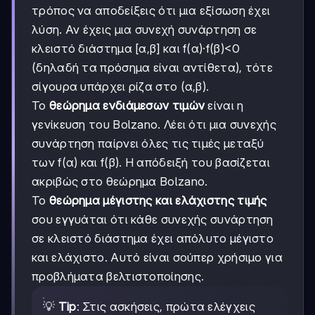
τρόπος να αποδείξεις ότι μια εξίσωση έχει
λύση. Αν έχεις μια συνεχή συνάρτηση σε
κλειστό διάστημα [α,β] και f(α)·f(β)<0
(δηλαδή τα πρόσημα είναι αντίθετα), τότε
σίγουρα υπάρχει ρίζα στο (α,β).
Το
θεώρημα ενδιάμεσων τιμών
είναι η
γενίκευση του Bolzano. Λέει ότι μια συνεχής
συνάρτηση παίρνει όλες τις τιμές μεταξύ
των f(α) και f(β). Η απόδειξή του βασίζεται
ακριβώς στο θεώρημα Bolzano.
Το
θεώρημα μέγιστης και ελάχιστης τιμής
σου εγγυάται ότι κάθε συνεχής συνάρτηση
σε κλειστό διάστημα έχει απόλυτο μέγιστο
και ελάχιστο. Αυτό είναι σούπερ χρήσιμο για
προβλήματα βελτιστοποίησης.
💡
Tip
: Στις ασκήσεις, πρώτα ελέγχεις