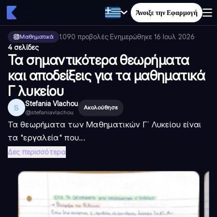
Άνοιξε την Εφαρμογή
1.090
προβολές
·
Ενημερώθηκε
16 Ιουλ 2026
·
Μαθηματικά
4 σελίδες
Τα σημαντικότερα θεωρήματα
και αποδείξεις για τα μαθηματικά
Γ λυκείου
Stefania Vlachou
S
Ακολούθησε
@
stefaniavlachou
Τα θεωρήματα των Μαθηματικών Γ΄ Λυκείου είναι
τα "εργαλεία" που...
Δες περισσότερα