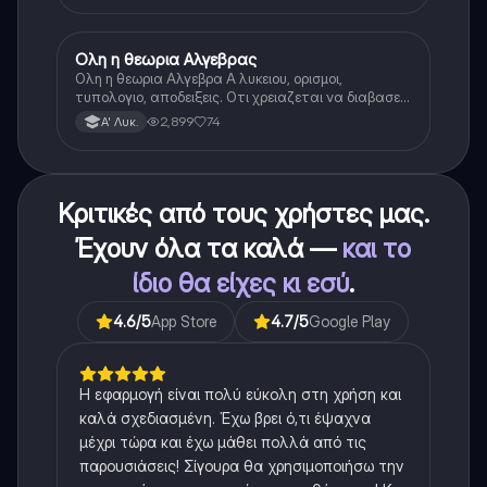
Ολη η θεωρια Αλγεβρας
Μαθηματικά
Ολη η θεωρια Αλγεβρα Α λυκειου, ορισμοι,
τυπολογιο, αποδειξεις. Οτι χρειαζεται να διαβασεις
για το θεωρητικο κομματι της αλγεβρας.
2,899
74
Α' Λυκ.
Κριτικές από τους χρήστες μας.
Έχουν όλα τα καλά —
και το
ίδιο θα είχες κι εσύ
.
4.6
/5
App Store
4.7
/5
Google Play
Η εφαρμογή είναι πολύ εύκολη στη χρήση και
καλά σχεδιασμένη. Έχω βρει ό,τι έψαχνα
μέχρι τώρα και έχω μάθει πολλά από τις
παρουσιάσεις! Σίγουρα θα χρησιμοποιήσω την