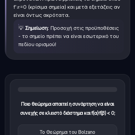
x
f'
=0 (κρίσιμα σημεία) και μετά εξετάζεις αν
x
είναι όντως ακρότατα.
💡
Σημείωση
: Προσοχή στις προϋποθέσεις
- το σημείο πρέπει να είναι εσωτερικό του
πεδίου ορισμού!
Ποιο θεώρημα απαιτεί η συνάρτηση να είναι
συνεχής σε κλειστό διάστημα και f(α)·f(β) < 0;
Το Θεώρημα του Bolzano