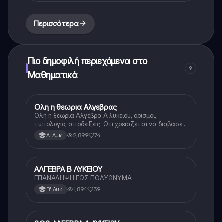
Περισσότερα
Πιο δημοφιλή περιεχόμενα στο
9
Μαθηματικά
Ολη η θεωρια Αλγεβρας
Μαθηματικά
Ολη η θεωρια Αλγεβρα Α λυκειου, ορισμοι,
τυπολογιο, αποδειξεις. Οτι χρειαζεται να διαβασεις
για το θεωρητικο κομματι της αλγεβρας.
2,899
74
Α' Λυκ.
ΑΛΓΕΒΡΑ Β ΛΥΚΕΙΟΥ
Μαθηματικά
ΕΠΑΝΑΛΗΨΗ ΕΩΣ ΠΟΛΥΩΝΥΜΑ
1,894
39
Β' Λυκ.