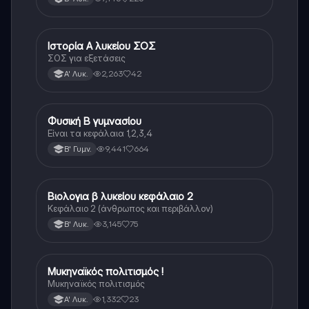
Ιστορία Α λυκείου ΣΟΣ
Ιστορία
ΣΟΣ για εξετάσεις
2,263
42
Α' Λυκ.
Φυσική Β γυμνασίου
Φυσική
Είναι τα κεφάλαια 1,2,3,4
9,441
664
Β' Γυμν.
Βιολογια β λυκείου κεφάλαιο 2
Βιολογία
Κεφάλαιο 2 (άνθρωπος και περιβάλλον)
3,145
75
Β' Λυκ.
Μυκηναϊκός πολιτισμός !
Ιστορία
Μυκηναϊκός πολιτισμός
1,332
23
Α' Λυκ.