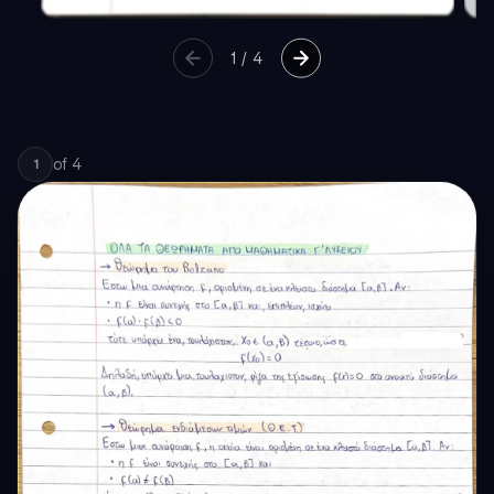
1
/
4
of
4
1