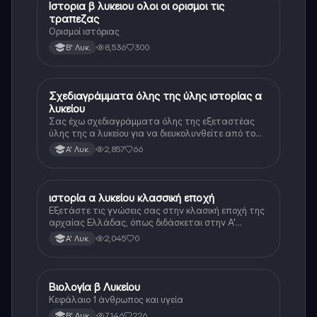
Ιστορια β λυκειου ολοι οι ορισμοι τις
Ιστορία
τραπεζας
Ορισμοί ιστόριας
8,536
300
Β' Λυκ.
Σχεδιαγράμματα όλης της ύλης ιστορίας α
Ιστορία
λυκείου
Σας έχω σχεδιαγράμματα όλης της εξεταστέας
ύλης της α λυκείου για να διευκολυνθείτε από το
τεράστιο βάρος του βιβλίου
2,857
66
Α' Λυκ.
ιστορία α λυκείου κλασσική εποχή
Ιστορία
Εξετάστε τις γνώσεις σας στην κλασική εποχή της
αρχαίας Ελλάδας, όπως διδάσκεται στην Α'
Λυκείου.
2,045
0
Α' Λυκ.
Βιολογία β Λυκείου
Βιολογία
Κεφάλαιο 1 άνθρωπος και υγεία
7,146
226
Β' Λυκ.