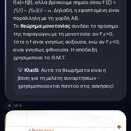
f(α)=f(β), αλλά βρίσκουμε σημείο όπου f'(ζ) =
f(β)-
(
)
−
(
)
β-
−
/
. Δηλαδή, η εφαπτομένη είναι
f
β
f
α
β
α
f(α)
α
παράλληλη με τη χορδή ΑΒ.
Το
θεώρημα μονοτονίας
συνδέει το πρόσημο
x
της παραγώγου με τη μονοτονία: αν f'
>0,
x
x
τότε η f είναι γνησίως αύξουσα, ενώ αν f'
<0,
x
είναι γνησίως φθίνουσα. Η απόδειξη
χρησιμοποιεί το Θ.Μ.Τ.
💡
Κλειδί
: Αυτά τα θεωρήματα είναι η
βάση για τη μελέτη συναρτήσεων -
χρησιμοποιούνται παντού στις ασκήσεις!
of
4
4