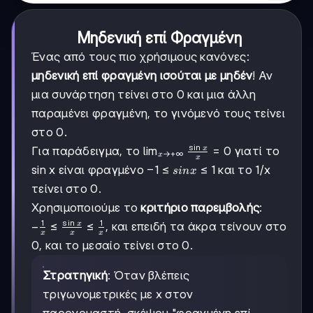
Μηδενική επί Φραγμένη
Ένας από τους πιο χρήσιμους κανόνες:
μηδενική επί φραγμένη ισούται με μηδέν
! Αν
μια συνάρτηση τείνει στο 0 και μια άλλη
παραμένει φραγμένη, το γινόμενό τους τείνει
στο 0.
s
i
n
\lim_{x
lim
=
0
x
Για παράδειγμα, το
γιατί το
→
+
∞
x
x
\to +∞}
-1
−
1
≤
≤
1
sin x είναι φραγμένο
και το 1/x
s
in
x
\frac{\sin
≤
τείνει στο 0.
x}{x} =
sin
0
Χρησιμοποιούμε το
κριτήριο παρεμβολής
:
x
1
s
i
n
1
≤ 1
-\frac{1}
−
≤
≤
x
, και επειδή τα άκρα τείνουν στο
x
x
x
{x} \leq
0, και το μεσαίο τείνει στο 0.
\frac{\sin
x}{x}
Στρατηγική
: Όταν βλέπεις
\leq
τριγωνομετρικές με x στον
\frac{1}
{x}