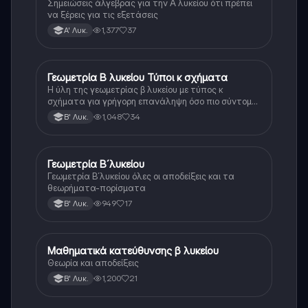
Σημειώσεις άλγεβρας για την Α λυκείου ότι πρέπει
να ξέρεις για τις εξετάσεις
1,377
37
Α' Λυκ.
Γεωμετρία Β λυκείου Τύποι κ σχήματα
Μαθηματικά
Η ύλη της γεωμετρίας β λυκείου με τύπος κ
σχήματα για γρήγορη επανάληψη όσο πιο σύντομα
γίνεται
1,048
34
Β' Λυκ.
Γεωμετρία Β´λυκείου
Μαθηματικά
Γεωμετρία Β´λυκείου όλες οι αποδείξεις και τα
θεωρήματα-πορίσματα
949
17
Β' Λυκ.
Μαθηματικά κατεύθυνσης β λυκείου
Μαθηματικά
Θεωρία και αποδείξεις
1,200
21
Β' Λυκ.