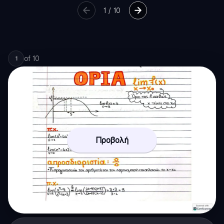
1
/
10
of
10
1
Προβολή