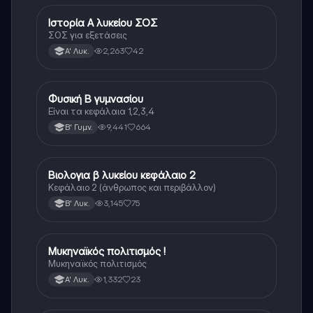
Ιστορία Α λυκείου ΣΟΣ
Ιστορία
ΣΟΣ για εξετάσεις
2,263
42
Α' Λυκ.
Φυσική Β γυμνασίου
Φυσική
Είναι τα κεφάλαια 1,2,3,4
9,441
664
Β' Γυμν.
Βιολογια β λυκείου κεφάλαιο 2
Βιολογία
Κεφάλαιο 2 (άνθρωπος και περιβάλλον)
3,145
75
Β' Λυκ.
Μυκηναϊκός πολιτισμός !
Ιστορία
Μυκηναϊκός πολιτισμός
1,332
23
Α' Λυκ.