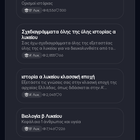
Ορισμοί ιστόριας
8,536
300
Β' Λυκ.
Σχεδιαγράμματα όλης της ύλης ιστορίας α
Ιστορία
λυκείου
Σας έχω σχεδιαγράμματα όλης της εξεταστέας
ύλης της α λυκείου για να διευκολυνθείτε από το
τεράστιο βάρος του βιβλίου
2,855
66
Α' Λυκ.
ιστορία α λυκείου κλασσική εποχή
Ιστορία
Εξετάστε τις γνώσεις σας στην κλασική εποχή της
αρχαίας Ελλάδας, όπως διδάσκεται στην Α'
Λυκείου.
2,045
0
Α' Λυκ.
Βιολογία β Λυκείου
Βιολογία
Κεφάλαιο 1 άνθρωπος και υγεία
7,146
226
Β' Λυκ.