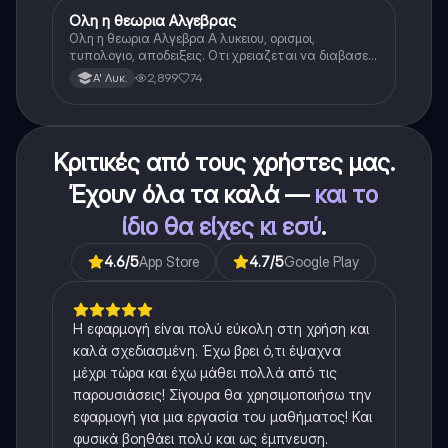
Ολη η θεωρια Αλγεβρας
Μαθηματικά
Ολη η θεωρια Αλγεβρα Α λυκειου, ορισμοι,
τυπολογιο, αποδειξεις. Οτι χρειαζεται να διαβασεις
για το θεωρητικο κομματι της αλγεβρας.
2,899
74
Α' Λυκ.
Κριτικές από τους χρήστες μας.
Έχουν όλα τα καλά —
και το
ίδιο θα είχες κι εσύ
.
4.6
/5
App Store
4.7
/5
Google Play
Η εφαρμογή είναι πολύ εύκολη στη χρήση και
καλά σχεδιασμένη. Έχω βρει ό,τι έψαχνα
μέχρι τώρα και έχω μάθει πολλά από τις
παρουσιάσεις! Σίγουρα θα χρησιμοποιήσω την
εφαρμογή για μια εργασία του μαθήματος! Και
φυσικά βοηθάει πολύ και ως έμπνευση.