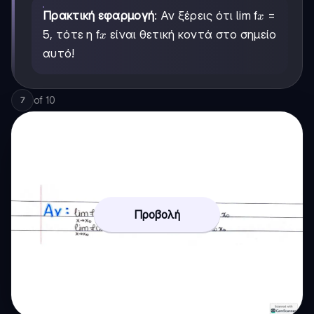
x
Πρακτική εφαρμογή
: Αν ξέρεις ότι lim f
=
x
x
5, τότε η f
είναι θετική κοντά στο σημείο
x
αυτό!
of
10
7
Προβολή