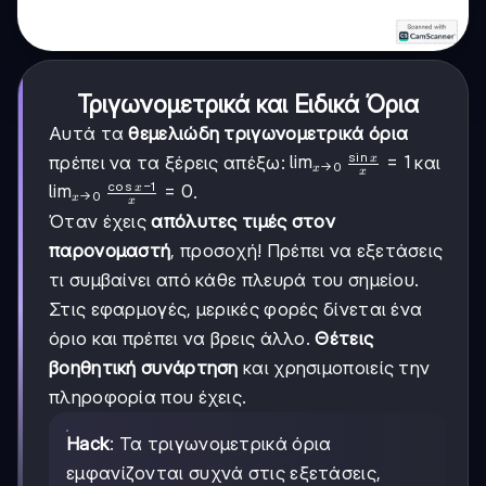
Τριγωνομετρικά και Ειδικά Όρια
Αυτά τα
θεμελιώδη τριγωνομετρικά όρια
s
i
n
\lim_{x
lim
=
1
x
πρέπει να τα ξέρεις απέξω:
και
→
0
x
x
\to 0}
c
o
s
−
1
\lim_{x
lim
=
0
x
.
→
0
x
x
\frac{\sin
\to 0}
Όταν έχεις
απόλυτες τιμές στον
x}{x} = 1
\frac{\cos
παρονομαστή
, προσοχή! Πρέπει να εξετάσεις
x - 1}{x}
= 0
τι συμβαίνει από κάθε πλευρά του σημείου.
Στις εφαρμογές, μερικές φορές δίνεται ένα
όριο και πρέπει να βρεις άλλο.
Θέτεις
βοηθητική συνάρτηση
και χρησιμοποιείς την
πληροφορία που έχεις.
Hack
: Τα τριγωνομετρικά όρια
εμφανίζονται συχνά στις εξετάσεις,