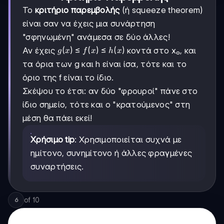
Το
κριτήριο παρεμβολής
(ή squeeze theorem)
είναι σαν να έχεις μια συνάρτηση
"σφηνωμένη" ανάμεσα σε δύο άλλες!
g(x)
(
)
≤
(
)
≤
(
)
Αν έχεις
κοντά στο x₀, και
g
x
f
x
h
x
\leq
τα όρια των g και h είναι ίσα, τότε και το
f(x)
όριο της f είναι το ίδιο.
\leq
h(x)
Σκέψου το έτσι: αν δύο "φρουροί" πάνε στο
ίδιο σημείο, τότε και ο "κρατούμενος" στη
μέση θα πάει εκεί!
Χρήσιμο tip
: Χρησιμοποιείται συχνά με
ημίτονο, συνημίτονο ή άλλες φραγμένες
συναρτήσεις.
of
10
6