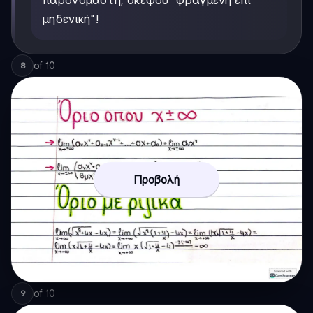
παρονομαστή, σκέψου "φραγμένη επί
μηδενική"!
of
10
8
Προβολή
of
10
9