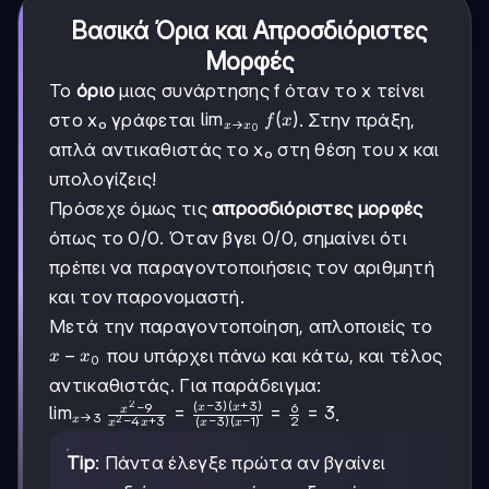
Βασικά Όρια και Απροσδιόριστες
Μορφές
Το
όριο
μιας συνάρτησης f όταν το x τείνει
\lim_{x
lim
(
)
στο x₀ γράφεται
. Στην πράξη,
f
x
→
x
x
0
\to
απλά αντικαθιστάς το x₀ στη θέση του x και
x_0}
υπολογίζεις!
f(x)
Πρόσεχε όμως τις
απροσδιόριστες μορφές
όπως το 0/0. Όταν βγει 0/0, σημαίνει ότι
πρέπει να παραγοντοποιήσεις τον αριθμητή
και τον παρονομαστή.
Μετά την παραγοντοποίηση, απλοποιείς το
x-
−
που υπάρχει πάνω και κάτω, και τέλος
x
x
0
x₀
αντικαθιστάς. Για παράδειγμα:
(
−
3
)
(
+
3
)
2
−
9
6
\lim_{x
x
x
lim
=
=
=
3
x
.
→
3
x
−
4
+
3
(
−
3
)
(
−
1
)
2
2
x
x
x
x
\to 3}
\frac{x^2
Tip
: Πάντα έλεγξε πρώτα αν βγαίνει
- 9}{x^2