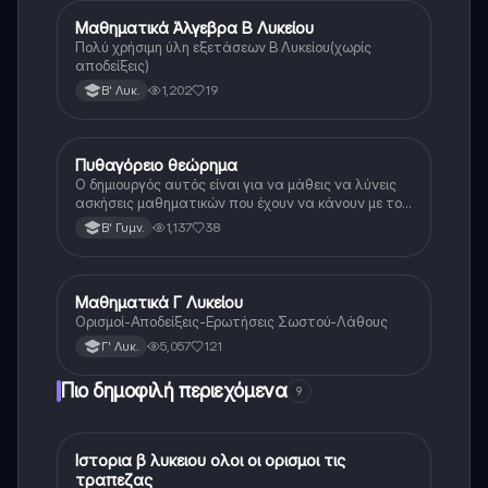
Μαθηματικά Άλγεβρα Β Λυκείου
Μαθηματικά
Πολύ χρήσιμη ύλη εξετάσεων Β Λυκείου(χωρίς
αποδείξεις)
1,202
19
Β' Λυκ.
Πυθαγόρειο θεώρημα
Μαθηματικά
Ο δημιουργός αυτός είναι για να μάθεις να λύνεις
ασκήσεις μαθηματικών που έχουν να κάνουν με το
πυθαγόρειο θεώρημα. Αν διαβάσεις την θεωρία και
1,137
38
Β' Γυμν.
μπορέσεις να την κατανοήσεις είμαι σίγουρη ότι θα
γράψεις τέλεια στο επόμενο σου διαγώνισμα ☺️☺️.
Μαθηματικά Γ Λυκείου
Μαθηματικά
Ορισμοί-Αποδείξεις-Ερωτήσεις Σωστού-Λάθους
5,057
121
Γ' Λυκ.
Πιο δημοφιλή περιεχόμενα
9
Ιστορια β λυκειου ολοι οι ορισμοι τις
Ιστορία
τραπεζας