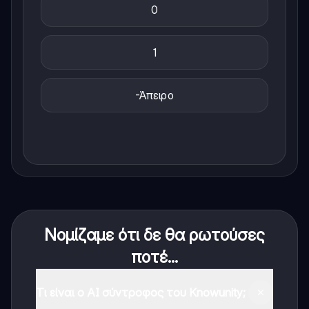
0
1
-Άπειρο
Νομίζαμε ότι δε θα ρωτούσες
ποτέ...
Τι είναι ο AI σύντροφος του Knowunity;