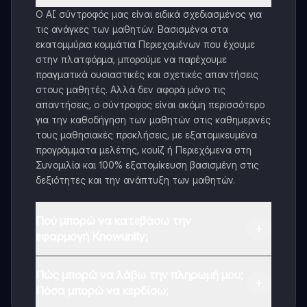
Ο AI σύντροφός μας είναι ειδικά σχεδιασμένος για
τις ανάγκες των μαθητών. Βασισμένοι στα
εκατομμύρια κομμάτια Περιεχομένων που έχουμε
στην πλατφόρμα, μπορούμε να παρέχουμε
πραγματικά ουσιαστικές και σχετικές απαντήσεις
στους μαθητές. Αλλά δεν αφορά μόνο τις
απαντήσεις, ο σύντροφος είναι ακόμη περισσότερο
για την καθοδήγηση των μαθητών στις καθημερινές
τους μαθησιακές προκλήσεις, με εξατομικευμένα
προγράμματα μελέτης, κουίζ ή Περιεχόμενα στη
Συνομιλία και 100% εξατομίκευση βασισμένη στις
δεξιότητες και την ανάπτυξη των μαθητών.
Πού μπορώ να κατεβάσω την
εφαρμογή Knowunity;
Μπορείτε να κατεβάσετε την εφαρμογή από το
Πώς μπορώ να λάβω την πληρωμή μου;
Google Play Store και το Apple App Store.
Πόσα μπορώ να κερδίσω;