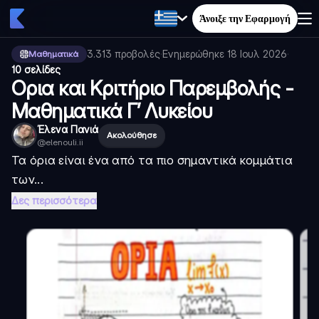
Άνοιξε την Εφαρμογή
3.313
προβολές
·
Ενημερώθηκε
18 Ιουλ 2026
·
Μαθηματικά
10 σελίδες
Ορια και Κριτήριο Παρεμβολής -
Μαθηματικά Γ’ Λυκείου
Έλενα Πανιά
Ακολούθησε
@
elenouli.ii
Τα όρια είναι ένα από τα πιο σημαντικά κομμάτια
των...
Δες περισσότερα