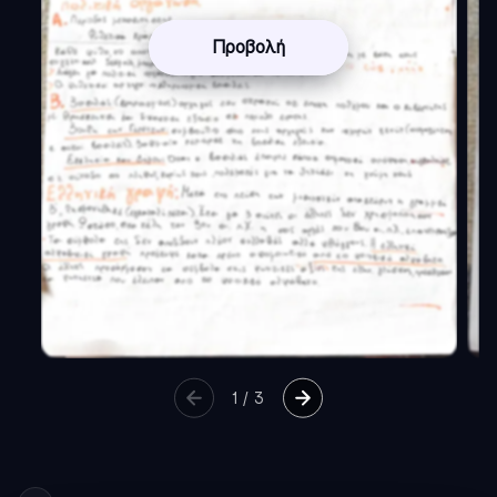
Προβολή
1
/
3