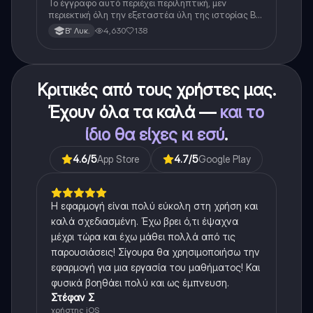
Το έγγραφο αυτό περιέχει περιληπτική, μεν
περιεκτική όλη την εξεταστέα ύλη της ιστορίας Β
λυκείου για τα πρώτα 3 Κεφάλαια, δηλαδή την
4,630
138
Β' Λυκ.
μισή ύλη. Το έγγραφο έχει γραφτεί με προσοχή και
άριστη ταυτόσημο το βιβλίο, όμως πολύ πιο απλά
στη κατανόηση!
Κριτικές από τους χρήστες μας.
Έχουν όλα τα καλά —
και το
ίδιο θα είχες κι εσύ
.
4.6
/5
App Store
4.7
/5
Google Play
Η εφαρμογή είναι πολύ εύκολη στη χρήση και
καλά σχεδιασμένη. Έχω βρει ό,τι έψαχνα
μέχρι τώρα και έχω μάθει πολλά από τις
παρουσιάσεις! Σίγουρα θα χρησιμοποιήσω την
εφαρμογή για μια εργασία του μαθήματος! Και
φυσικά βοηθάει πολύ και ως έμπνευση.
Στέφαν Σ
χρήστης iOS