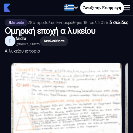
Άνοιξε την Εφαρμογή
285
προβολές
·
Ενημερώθηκε
18 Ιουλ 2026
·
3 σελίδες
Ιστορία
Ομηρική εποχή α λυκείου
faidra
F
Ακολούθησε
@
faidra_2unz9
Α λυκείου ιστορία