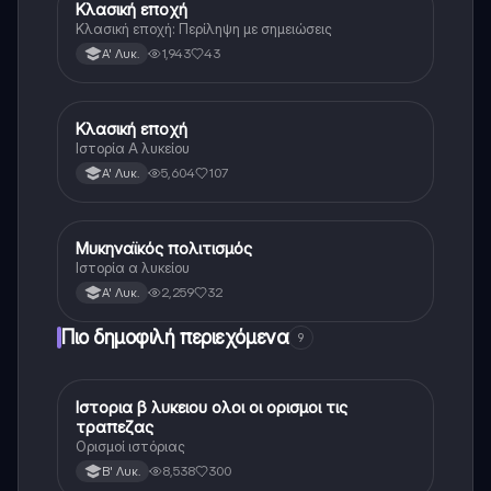
Κλασική εποχή
Ιστορία
Κλασική εποχή: Περίληψη με σημειώσεις
1,943
43
Α' Λυκ.
Κλασική εποχή
Ιστορία
Ιστορία Α λυκείου
5,604
107
Α' Λυκ.
Μυκηναϊκός πολιτισμός
Ιστορία
Ιστορία α λυκείου
2,259
32
Α' Λυκ.
Πιο δημοφιλή περιεχόμενα
9
Ιστορια β λυκειου ολοι οι ορισμοι τις
Ιστορία
τραπεζας
Ορισμοί ιστόριας
8,538
300
Β' Λυκ.