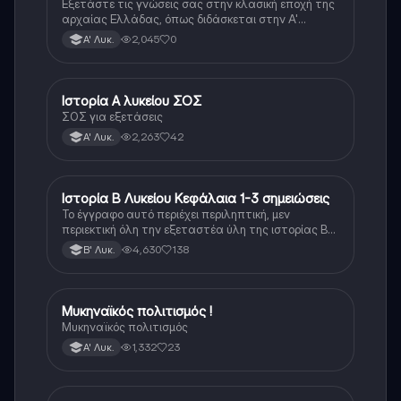
Εξετάστε τις γνώσεις σας στην κλασική εποχή της
αρχαίας Ελλάδας, όπως διδάσκεται στην Α'
Λυκείου.
2,045
0
Α' Λυκ.
Ιστορία Α λυκείου ΣΟΣ
Ιστορία
ΣΟΣ για εξετάσεις
2,263
42
Α' Λυκ.
Ιστορία Β Λυκείου Κεφάλαια 1-3 σημειώσεις
Ιστορία
Το έγγραφο αυτό περιέχει περιληπτική, μεν
περιεκτική όλη την εξεταστέα ύλη της ιστορίας Β
λυκείου για τα πρώτα 3 Κεφάλαια, δηλαδή την
4,630
138
Β' Λυκ.
μισή ύλη. Το έγγραφο έχει γραφτεί με προσοχή και
άριστη ταυτόσημο το βιβλίο, όμως πολύ πιο απλά
στη κατανόηση!
Μυκηναϊκός πολιτισμός !
Ιστορία
Μυκηναϊκός πολιτισμός
1,332
23
Α' Λυκ.