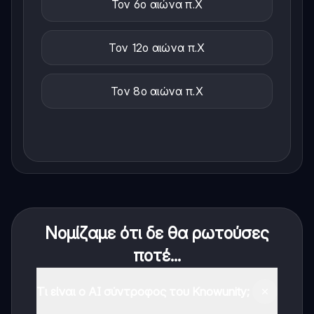
Τον 6ο αιώνα π.Χ
Τον 12ο αιώνα π.Χ
Τον 8ο αιώνα π.Χ
Νομίζαμε ότι δε θα ρωτούσες
ποτέ...
Τι είναι ο AI σύντροφος του Knowunity;