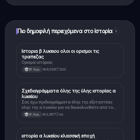
Ναι, έχετε δωρεάν πρόσβαση στο περιεχόμενο της
εφαρμογής και στον AI companion μας. Για να
ξεκλειδώσετε ορισμένες λειτουργίες της εφαρμογής,
μπορείτε να αγοράσετε το Knowunity Pro.
Πιο δημοφιλή περιεχόμενα στο Ιστορία
9
Ιστορια β λυκειου ολοι οι ορισμοι τις
Ιστορία
τραπεζας
Ορισμοί ιστόριας
8,538
300
Β' Λυκ.
Σχεδιαγράμματα όλης της ύλης ιστορίας α
Ιστορία
λυκείου
Σας έχω σχεδιαγράμματα όλης της εξεταστέας
ύλης της α λυκείου για να διευκολυνθείτε από το
τεράστιο βάρος του βιβλίου
2,857
66
Α' Λυκ.
ιστορία α λυκείου κλασσική εποχή
Ιστορία