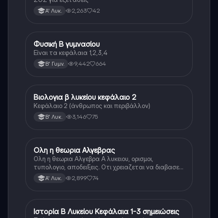
2,263
42
Α' Λυκ.
Φυσική Β γυμνασίου
Φυσική
Είναι τα κεφάλαια 1,2,3,4
9,442
664
Β' Γυμν.
Βιολογια β λυκείου κεφάλαιο 2
Βιολογία
Κεφάλαιο 2 (άνθρωπος και περιβάλλον)
3,146
75
Β' Λυκ.
Ολη η θεωρια Αλγεβρας
Μαθηματικά
Ολη η θεωρια Αλγεβρα Α λυκειου, ορισμοι,
τυπολογιο, αποδειξεις. Οτι χρειαζεται να διαβασεις
για το θεωρητικο κομματι της αλγεβρας.
2,899
74
Α' Λυκ.
Ιστορία Β Λυκείου Κεφάλαια 1-3 σημειώσεις
Ιστορία