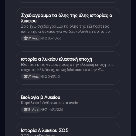
Σχεδιαγράμματα όλης της ύλης ιστορίας α
Ιστορία
λυκείου
Σας έχω σχεδιαγράμματα όλης της εξεταστέας
ύλης της α λυκείου για να διευκολυνθείτε από το
τεράστιο βάρος του βιβλίου
2,857
66
Α' Λυκ.
ιστορία α λυκείου κλασσική εποχή
Ιστορία
Εξετάστε τις γνώσεις σας στην κλασική εποχή της
αρχαίας Ελλάδας, όπως διδάσκεται στην Α'
Λυκείου.
2,045
0
Α' Λυκ.
Βιολογία β Λυκείου
Βιολογία
Κεφάλαιο 1 άνθρωπος και υγεία
7,146
226
Β' Λυκ.
Ιστορία Α λυκείου ΣΟΣ
Ιστορία
ΣΟΣ για εξετάσεις