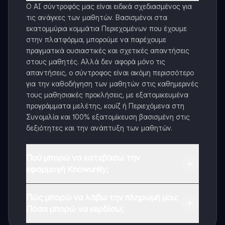
Ο AI σύντροφός μας είναι ειδικά σχεδιασμένος για
τις ανάγκες των μαθητών. Βασισμένοι στα
εκατομμύρια κομμάτια Περιεχομένων που έχουμε
στην πλατφόρμα, μπορούμε να παρέχουμε
πραγματικά ουσιαστικές και σχετικές απαντήσεις
στους μαθητές. Αλλά δεν αφορά μόνο τις
απαντήσεις, ο σύντροφος είναι ακόμη περισσότερο
για την καθοδήγηση των μαθητών στις καθημερινές
τους μαθησιακές προκλήσεις, με εξατομικευμένα
προγράμματα μελέτης, κουίζ ή Περιεχόμενα στη
Συνομιλία και 100% εξατομίκευση βασισμένη στις
δεξιότητες και την ανάπτυξη των μαθητών.
Πού μπορώ να κατεβάσω την
εφαρμογή Knowunity;
Μπορείτε να κατεβάσετε την εφαρμογή από το
Πώς μπορώ να λάβω την πληρωμή μου;
Google Play Store και το Apple App Store.
Πόσα μπορώ να κερδίσω;