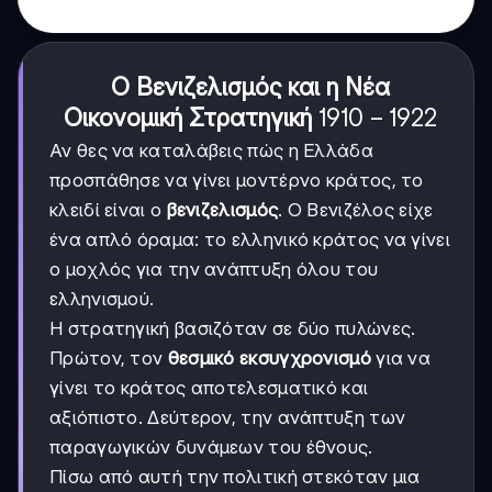
Ο Βενιζελισμός και η Νέα
1910-
1910
−
1922
Οικονομική Στρατηγική
1922
Αν θες να καταλάβεις πώς η Ελλάδα
προσπάθησε να γίνει μοντέρνο κράτος, το
κλειδί είναι ο
βενιζελισμός
. Ο Βενιζέλος είχε
ένα απλό όραμα: το ελληνικό κράτος να γίνει
ο μοχλός για την ανάπτυξη όλου του
ελληνισμού.
Η στρατηγική βασιζόταν σε δύο πυλώνες.
Πρώτον, τον
θεσμικό εκσυγχρονισμό
για να
γίνει το κράτος αποτελεσματικό και
αξιόπιστο. Δεύτερον, την ανάπτυξη των
παραγωγικών δυνάμεων του έθνους.
Πίσω από αυτή την πολιτική στεκόταν μια