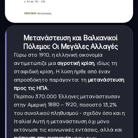
Μετανάστευση και Βαλκανικοί
Πόλεμοι: Οι Μεγάλες Αλλαγές
Γύρω στο 1910, η ελληνική οικονομία
αντιμετώπιζε μια
αγροτική κρίση
, ιδίως τη
σταφιδική κρίση. Η λύση ήρθε από έναν
απροσδόκητο παράγοντα: τη
μετανάστευση
προς τις ΗΠΑ
.
Περίπου 370.000 Έλληνες μετανάστευσαν
1880-
1880
−
1920
στην Αμερική
, ποσοστό 13,2%
1920
του συνολικού πληθυσμού - σχεδόν όσο και η
Ιταλία! Αυτή η μετανάστευση όχι μόνο
εκτόνωσε τις κοινωνικές εντάσεις, αλλά και
ενίσχυσε την οικονομία
μέσω των