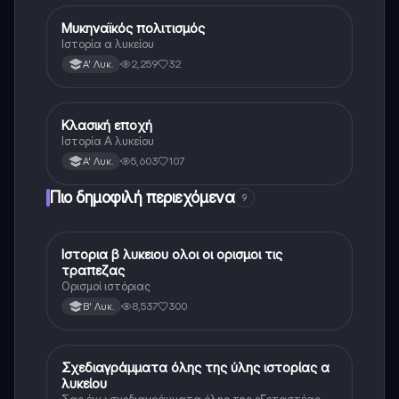
Μυκηναϊκός πολιτισμός
Ιστορία
Ιστορία α λυκείου
2,259
32
Α' Λυκ.
Κλασική εποχή
Ιστορία
Ιστορία Α λυκείου
5,603
107
Α' Λυκ.
Πιο δημοφιλή περιεχόμενα
9
Ιστορια β λυκειου ολοι οι ορισμοι τις
Ιστορία
τραπεζας
Ορισμοί ιστόριας
8,537
300
Β' Λυκ.
Σχεδιαγράμματα όλης της ύλης ιστορίας α
Ιστορία
λυκείου
Σας έχω σχεδιαγράμματα όλης της εξεταστέας