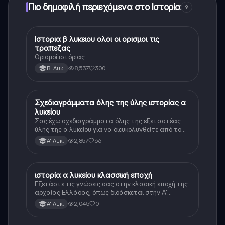
Πιο δημοφιλή περιεχόμενα στο Ιστορία
9
Ιστορια β λυκειου ολοι οι ορισμοι τις
Ιστορία
τραπεζας
Ορισμοί ιστόριας
8,537
300
Β' Λυκ.
Σχεδιαγράμματα όλης της ύλης ιστορίας α
Ιστορία
λυκείου
Σας έχω σχεδιαγράμματα όλης της εξεταστέας
ύλης της α λυκείου για να διευκολυνθείτε από το
τεράστιο βάρος του βιβλίου
2,857
66
Α' Λυκ.
ιστορία α λυκείου κλασσική εποχή
Ιστορία
Εξετάστε τις γνώσεις σας στην κλασική εποχή της
αρχαίας Ελλάδας, όπως διδάσκεται στην Α'
Λυκείου.
2,045
0
Α' Λυκ.