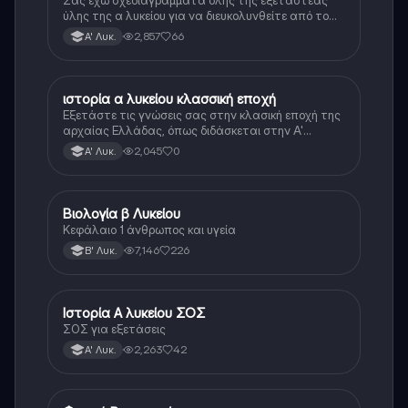
ύλης της α λυκείου για να διευκολυνθείτε από το
τεράστιο βάρος του βιβλίου
2,857
66
Α' Λυκ.
ιστορία α λυκείου κλασσική εποχή
Ιστορία
Εξετάστε τις γνώσεις σας στην κλασική εποχή της
αρχαίας Ελλάδας, όπως διδάσκεται στην Α'
Λυκείου.
2,045
0
Α' Λυκ.
Βιολογία β Λυκείου
Βιολογία
Κεφάλαιο 1 άνθρωπος και υγεία
7,146
226
Β' Λυκ.
Ιστορία Α λυκείου ΣΟΣ
Ιστορία
ΣΟΣ για εξετάσεις
2,263
42
Α' Λυκ.