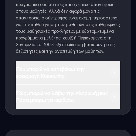
πραγματικά ουσιαστικές και σχετικές απαντήσεις
στους μαθητές. Αλλά δεν αφορά μόνο τις
απαντήσεις, ο σύντροφος είναι ακόμη περισσότερο
για την καθοδήγηση των μαθητών στις καθημερινές
τους μαθησιακές προκλήσεις, με εξατομικευμένα
προγράμματα μελέτης, κουίζ ή Περιεχόμενα στη
Συνομιλία και 100% εξατομίκευση βασισμένη στις
δεξιότητες και την ανάπτυξη των μαθητών.
Πού μπορώ να κατεβάσω την
εφαρμογή Knowunity;
Μπορείτε να κατεβάσετε την εφαρμογή από το
Πώς μπορώ να λάβω την πληρωμή μου;
Google Play Store και το Apple App Store.
Πόσα μπορώ να κερδίσω;
Ναι, έχετε δωρεάν πρόσβαση στο περιεχόμενο της
εφαρμογής και στον AI companion μας. Για να
ξεκλειδώσετε ορισμένες λειτουργίες της εφαρμογής,
μπορείτε να αγοράσετε το Knowunity Pro.