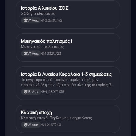
Ιστορία Α λυκείου ΣΟΣ
Ιστορία
ΣΟΣ για εξετάσεις
2,263
42
Α' Λυκ.
Μυκηναϊκός πολιτισμός !
Ιστορία
Μυκηναϊκός πολιτισμός
1,332
23
Α' Λυκ.
Ιστορία Β Λυκείου Κεφάλαια 1-3 σημειώσεις
Ιστορία
Το έγγραφο αυτό περιέχει περιληπτική, μεν
περιεκτική όλη την εξεταστέα ύλη της ιστορίας Β
λυκείου για τα πρώτα 3 Κεφάλαια, δηλαδή την
4,630
138
Β' Λυκ.
μισή ύλη. Το έγγραφο έχει γραφτεί με προσοχή και
άριστη ταυτόσημο το βιβλίο, όμως πολύ πιο απλά
στη κατανόηση!
Κλασική εποχή
Ιστορία
Κλασική εποχή: Περίληψη με σημειώσεις
1,943
43
Α' Λυκ.