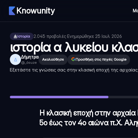
Knowunity
Μ
2.045
προβολές
·
Ενημερώθηκε
25 Ιουλ 2026
Ιστορία
ιστορία α λυκείου κλα
Δήμητρα
Δ
Ακολούθησε
Προσθήκη στις πηγές Google
@
_6suze
Εξετάστε τις γνώσεις σας στην κλασική εποχή της αρχαίας
Η κλασική εποχή στην αρχαία Ελλάδα τοποθετείται συνή
Ποιος ήταν ο βασιλιάς των Σπαρτιατών στη μάχη των Θ
Ποιος ήταν ο δάσκαλος του Μεγάλου Αλεξάνδρου;
—
Αρ
Η κλασική εποχή στην αρχαία
5ο έως τον 4ο αιώνα π.Χ. Αλη