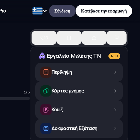
Σύνδεση
Κατέβασε την εφαρμογή
Pro
0
Εργαλεία Μελέτης ΤΝ
ΝΈΟ
Περίληψη
Κάρτες μνήμης
1
/
3
Σωστό
Κουίζ
Δοκιμαστική Εξέταση