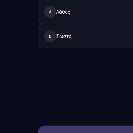
Λάθος
A
Σωστό
B