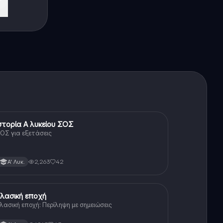
ες
στορία Α λυκείου ΣΟΣ
Ιστορία
ΟΣ για εξετάσεις
2,263
42
Α' Λυκ.
λασική εποχή
Ιστορία
λασική εποχή: Περίληψη με σημειώσεις