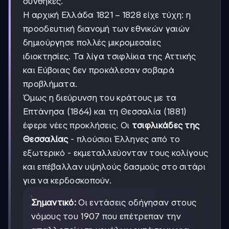
συνθήκες.
1821-
1821
−
1828
Η αρχική Ελλάδα
είχε τύχη: η
1828
προοδευτική διανομή των εθνικών γαιών
δημιούργησε πολλές μικρομεσαίες
ιδιοκτησίες. Τα λίγα τσιφλίκια της Αττικής
και Εύβοιας δεν προκάλεσαν σοβαρά
προβλήματα.
Όμως η διεύρυνση του κράτους με τα
Επτάνησα (1864) και τη Θεσσαλία (1881)
έφερε νέες προκλήσεις. Οι
τσιφλικάδες της
Θεσσαλίας
- πλούσιοι Έλληνες από το
εξωτερικό - εκμεταλλεύονταν τους κολίγους
και επέβαλλαν υψηλούς δασμούς στο σιτάρι
για να κερδοσκοπούν.
Σημαντικό:
Οι εντάσεις οδήγησαν στους
νόμους του 1907 που επέτρεπαν την