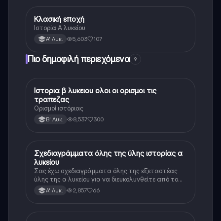
Κλασική εποχή
Ιστορία
Ιστορία Α λυκείου
5,603
107
Α' Λυκ.
Πιο δημοφιλή περιεχόμενα
9
Ιστορια β λυκειου ολοι οι ορισμοι τις
Ιστορία
τραπεζας
Ορισμοί ιστόριας
8,537
300
Β' Λυκ.
Σχεδιαγράμματα όλης της ύλης ιστορίας α
Ιστορία
λυκείου
Σας έχω σχεδιαγράμματα όλης της εξεταστέας
ύλης της α λυκείου για να διευκολυνθείτε από το
τεράστιο βάρος του βιβλίου
2,857
66
Α' Λυκ.