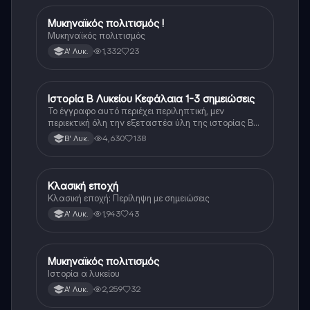
Μυκηναϊκός πολιτισμός !
Ιστορία
Μυκηναϊκός πολιτισμός
1,332
23
Α' Λυκ.
Ιστορία Β Λυκείου Κεφάλαια 1-3 σημειώσεις
Ιστορία
Το έγγραφο αυτό περιέχει περιληπτική, μεν
περιεκτική όλη την εξεταστέα ύλη της ιστορίας Β
λυκείου για τα πρώτα 3 Κεφάλαια, δηλαδή την
4,630
138
Β' Λυκ.
μισή ύλη. Το έγγραφο έχει γραφτεί με προσοχή και
άριστη ταυτόσημο το βιβλίο, όμως πολύ πιο απλά
στη κατανόηση!
Κλασική εποχή
Ιστορία
Κλασική εποχή: Περίληψη με σημειώσεις
1,943
43
Α' Λυκ.
Μυκηναϊκός πολιτισμός
Ιστορία
Ιστορία α λυκείου
2,259
32
Α' Λυκ.