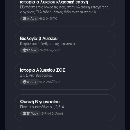
ιστορία α λυκείου κλασσική εποχή
Ιστορία
Εξετάστε τις γνώσεις σας στην κλασική εποχή της
αρχαίας Ελλάδας, όπως διδάσκεται στην Α'
Λυκείου.
2,045
0
Α' Λυκ.
Βιολογία β Λυκείου
Βιολογία
Κεφάλαιο 1 άνθρωπος και υγεία
7,146
226
Β' Λυκ.
Ιστορία Α λυκείου ΣΟΣ
Ιστορία
ΣΟΣ για εξετάσεις
2,263
42
Α' Λυκ.
Φυσική Β γυμνασίου
Φυσική
Είναι τα κεφάλαια 1,2,3,4
9,442
664
Β' Γυμν.