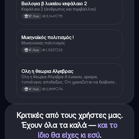
Βιολογια β λυκείου κεφάλαιο 2
Βιολογία
Κεφάλαιο 2 (άνθρωπος και περιβάλλον)
3,146
75
Β' Λυκ.
Μυκηναϊκός πολιτισμός !
Ιστορία
Μυκηναϊκός πολιτισμός
1,332
23
Α' Λυκ.
Ολη η θεωρια Αλγεβρας
Μαθηματικά
Ολη η θεωρια Αλγεβρα Α λυκειου, ορισμοι,
τυπολογιο, αποδειξεις. Οτι χρειαζεται να διαβασεις
για το θεωρητικο κομματι της αλγεβρας.
2,899
74
Α' Λυκ.
Κριτικές από τους χρήστες μας.
Έχουν όλα τα καλά —
και το
ίδιο θα είχες κι εσύ
.