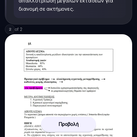
απαλλοτρίωση μεγάλων εκτάσεων για
διανομή σε ακτήμονες.
of
2
2
Προβολή