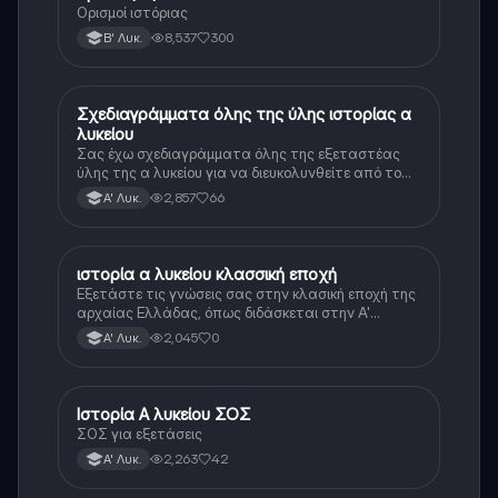
Ορισμοί ιστόριας
8,537
300
Β' Λυκ.
Σχεδιαγράμματα όλης της ύλης ιστορίας α
Ιστορία
λυκείου
Σας έχω σχεδιαγράμματα όλης της εξεταστέας
ύλης της α λυκείου για να διευκολυνθείτε από το
τεράστιο βάρος του βιβλίου
2,857
66
Α' Λυκ.
ιστορία α λυκείου κλασσική εποχή
Ιστορία
Εξετάστε τις γνώσεις σας στην κλασική εποχή της
αρχαίας Ελλάδας, όπως διδάσκεται στην Α'
Λυκείου.
2,045
0
Α' Λυκ.
Ιστορία Α λυκείου ΣΟΣ
Ιστορία
ΣΟΣ για εξετάσεις
2,263
42
Α' Λυκ.