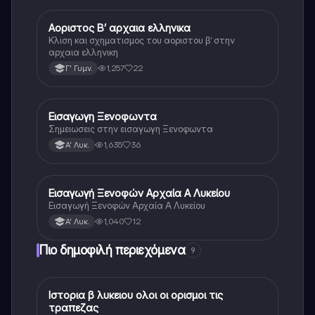
Αοριστος Β’ αρχαια ελληνικα
Αρχαία Ελληνικά
Κλιση και σχηματισμος του αοριστου β’ στην
αρχαια ελληνικη
1,257
22
Γ' Γυμν.
Εισαγωγη Ξενοφωντα
Αρχαία Ελληνικά
Σημειωσεις στην εισαγωγη Ξενοφωντα
1,635
36
Α' Λυκ.
Εισαγωγή Ξενοφών Αρχαία Α Λυκείου
Αρχαία Ελληνικά
Εισαγωγή Ξενοφών Αρχαία Α Λυκείου
1,040
12
Α' Λυκ.
Πιο δημοφιλή περιεχόμενα
9
Ιστορια β λυκειου ολοι οι ορισμοι τις
Ιστορία
τραπεζας