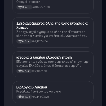
Ορισμοί ιστόριας
8,537
300
Β' Λυκ.
Σχεδιαγράμματα όλης της ύλης ιστορίας α
Ιστορία
λυκείου
Σας έχω σχεδιαγράμματα όλης της εξεταστέας
ύλης της α λυκείου για να διευκολυνθείτε από το
τεράστιο βάρος του βιβλίου
2,857
66
Α' Λυκ.
ιστορία α λυκείου κλασσική εποχή
Ιστορία
Εξετάστε τις γνώσεις σας στην κλασική εποχή της
αρχαίας Ελλάδας, όπως διδάσκεται στην Α'
Λυκείου.
2,045
0
Α' Λυκ.
Βιολογία β Λυκείου
Βιολογία
Κεφάλαιο 1 άνθρωπος και υγεία
7,146
226
Β' Λυκ.