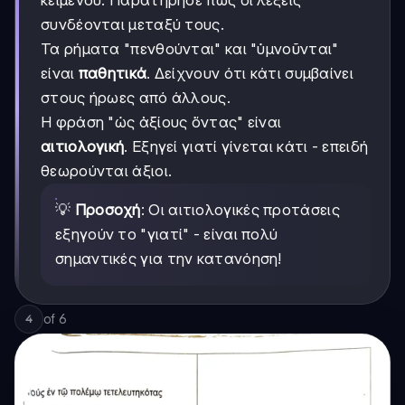
κειμένου. Παρατήρησε πώς οι λέξεις
συνδέονται μεταξύ τους.
Τα ρήματα "πενθούνται" και "ὑμνοῦνται"
είναι
παθητικά
. Δείχνουν ότι κάτι συμβαίνει
στους ήρωες από άλλους.
Η φράση "ὡς ἀξίους ὄντας" είναι
αιτιολογική
. Εξηγεί γιατί γίνεται κάτι - επειδή
θεωρούνται άξιοι.
💡
Προσοχή
: Οι αιτιολογικές προτάσεις
εξηγούν το "γιατί" - είναι πολύ
σημαντικές για την κατανόηση!
of
6
4