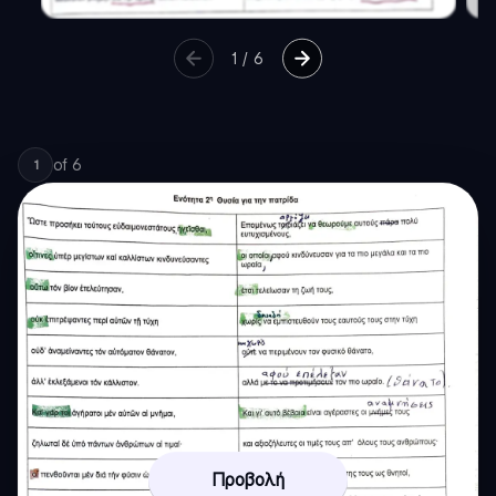
1
/
6
of
6
1
Προβολή