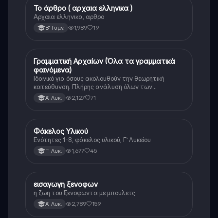
Το άρθρο ( αρχαια ελληνικα )
Αρχαία Ελληνικά
Αρχαια ελληνικα, αρθρο
1,989
19
Β' Γυμν.
Γραμματική Αρχαίων (Όλα τα γραμματικά
Αρχαία Ελληνικά
φαινόμενα)
Ιδανικό για όσους ακολουθούν την θεωρητική
κατεύθυνση. Πλήρης ανάλυση όλων των
γραμματικών φαινομένων της αρχαίας Ελληνικής.
2,127
71
Α' Λυκ.
Φάκελος Υλικού
Αρχαία Ελληνικά
Ενότητες 1-8, φάκελος υλικού, Γ’ Λυκείου
1,677
45
Γ' Λυκ.
εισαγωγη ξενοφων
Αρχαία Ελληνικά
η ζωη του ξενοφωντα με μπουλετς
2,789
159
Α' Λυκ.