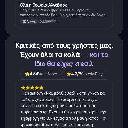
Ολη η θεωρια Αλγεβρας
Μαθηματικά
Ολη η θεωρια Αλγεβρα Α λυκειου, ορισμοι,
τυπολογιο, αποδειξεις. Οτι χρειαζεται να διαβασεις
για το θεωρητικο κομματι της αλγεβρας.
2,899
74
Α' Λυκ.
Κριτικές από τους χρήστες μας.
Έχουν όλα τα καλά —
και το
ίδιο θα είχες κι εσύ
.
4.6
/5
App Store
4.7
/5
Google Play
Η εφαρμογή είναι πολύ εύκολη στη χρήση και
καλά σχεδιασμένη. Έχω βρει ό,τι έψαχνα
μέχρι τώρα και έχω μάθει πολλά από τις
παρουσιάσεις! Σίγουρα θα χρησιμοποιήσω την
εφαρμογή για μια εργασία του μαθήματος! Και
φυσικά βοηθάει πολύ και ως έμπνευση.