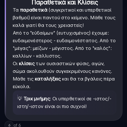
Παραθετικά και Κλίσεις
Τα
παραθετικά
(συγκριτικοί και υπερθετικοί
βαθμοί) είναι παντού στο κείμενο. Μάθε τους
καλά γιατί θα τους χρειαστείς!
Από το "εὐδαίμων" (ευτυχισμένος) έχουμε:
ευδαιμονέστερος - ευδαιμονέστατος. Από το
"μέγας": μείζων - μέγιστος. Από το "καλός":
καλλίων - κάλλιστος.
Οι
κλίσεις
των ουσιαστικών φύσις, αγών,
σώμα ακολουθούν συγκεκριμένους κανόνες.
Μάθε τις
καταλήξεις
και θα τα βγάλεις πέρα
εύκολα.
💡
Τρικ μνήμης
: Οι υπερθετικοί σε -ιστος/-
ιστη/-ιστον είναι οι πιο συχνοί!
of
6
6