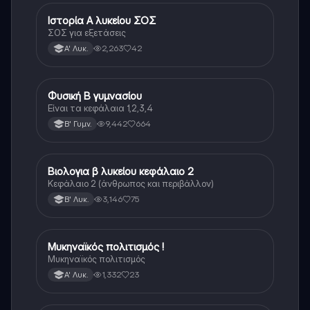
Ιστορία Α λυκείου ΣΟΣ
Ιστορία
ΣΟΣ για εξετάσεις
2,263
42
Α' Λυκ.
Φυσική Β γυμνασίου
Φυσική
Είναι τα κεφάλαια 1,2,3,4
9,442
664
Β' Γυμν.
Βιολογια β λυκείου κεφάλαιο 2
Βιολογία
Κεφάλαιο 2 (άνθρωπος και περιβάλλον)
3,146
75
Β' Λυκ.
Μυκηναϊκός πολιτισμός !
Ιστορία
Μυκηναϊκός πολιτισμός
1,332
23
Α' Λυκ.