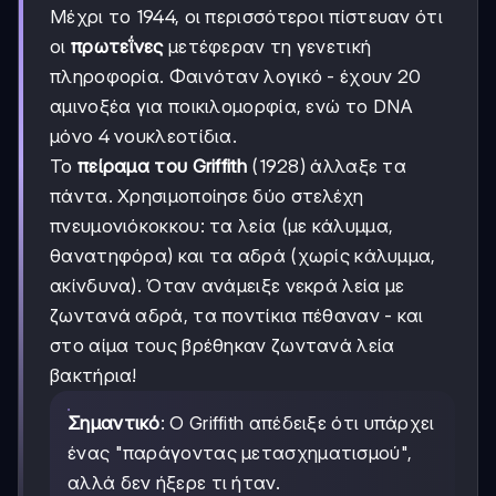
Μέχρι το 1944, οι περισσότεροι πίστευαν ότι
οι
πρωτεΐνες
μετέφεραν τη γενετική
πληροφορία. Φαινόταν λογικό - έχουν 20
αμινοξέα για ποικιλομορφία, ενώ το DNA
μόνο 4 νουκλεοτίδια.
Το
πείραμα του Griffith
(1928) άλλαξε τα
πάντα. Χρησιμοποίησε δύο στελέχη
πνευμονιόκοκκου: τα λεία (με κάλυμμα,
θανατηφόρα) και τα αδρά (χωρίς κάλυμμα,
ακίνδυνα). Όταν ανάμειξε νεκρά λεία με
ζωντανά αδρά, τα ποντίκια πέθαναν - και
στο αίμα τους βρέθηκαν ζωντανά λεία
βακτήρια!
Σημαντικό
: Ο Griffith απέδειξε ότι υπάρχει
ένας "παράγοντας μετασχηματισμού",
αλλά δεν ήξερε τι ήταν.