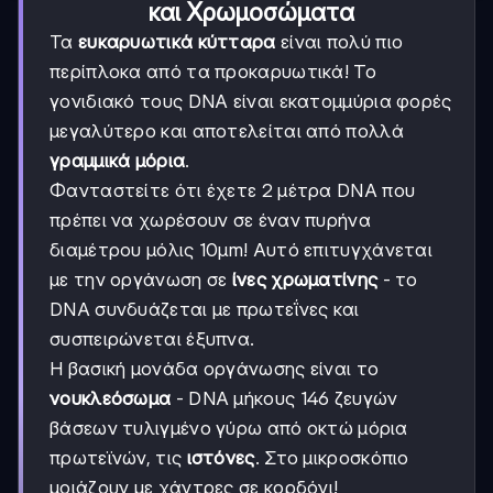
και Χρωμοσώματα
Τα
ευκαρυωτικά κύτταρα
είναι πολύ πιο
περίπλοκα από τα προκαρυωτικά! Το
γονιδιακό τους DNA είναι εκατομμύρια φορές
μεγαλύτερο και αποτελείται από πολλά
γραμμικά μόρια
.
Φανταστείτε ότι έχετε 2 μέτρα DNA που
πρέπει να χωρέσουν σε έναν πυρήνα
διαμέτρου μόλις 10μm! Αυτό επιτυγχάνεται
με την οργάνωση σε
ίνες χρωματίνης
- το
DNA συνδυάζεται με πρωτεΐνες και
συσπειρώνεται έξυπνα.
Η βασική μονάδα οργάνωσης είναι το
νουκλεόσωμα
- DNA μήκους 146 ζευγών
βάσεων τυλιγμένο γύρω από οκτώ μόρια
πρωτεϊνών, τις
ιστόνες
. Στο μικροσκόπιο
μοιάζουν με χάντρες σε κορδόνι!