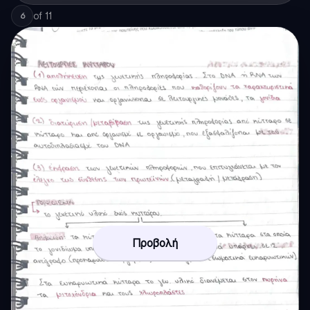
of
11
6
Προβολή