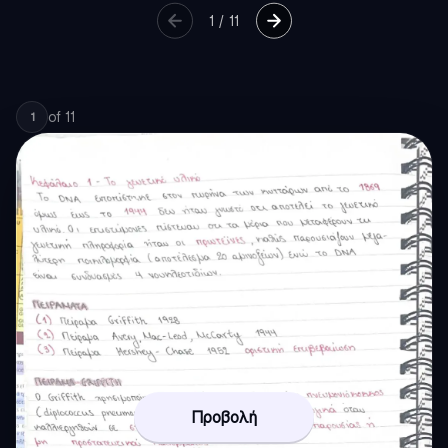
1
/
11
of
11
1
Προβολή