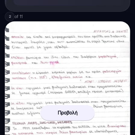
of
11
2
Προβολή