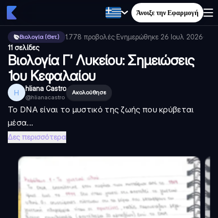
Άνοιξε την Εφαρμογή
1.778
προβολές
·
Ενημερώθηκε
26 Ιουλ 2026
·
Βιολογία (Θετ.)
11 σελίδες
Βιολογία Γ' Λυκείου: Σημειώσεις
1ου Κεφαλαίου
hliana Castro
H
Ακολούθησε
@
hlianacastro
Το DNA είναι το μυστικό της ζωής που κρύβεται
μέσα...
Δες περισσότερα