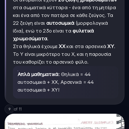
στα σωματικά κύτταρα - ένα από τη μητέρα
και ένα από τον πατέρα σε κάθε ζεύγος. Τα
22 ζεύγη είναι
αυτοσωμικά
(μορφολογικά
ίδια), ενώ το 23ο είναι τα
φυλετικά
χρωμοσώματα
.
Στα θηλυκά έχουμε
XX
και στα αρσενικά
XY
.
Το Y είναι μικρότερο του X, και η παρουσία
του καθορίζει το αρσενικό φύλο.
Απλά μαθηματικά
: Θηλυκά = 44
αυτοσωμικά + XX, Αρσενικά = 44
αυτοσωμικά + XY!
of
11
9