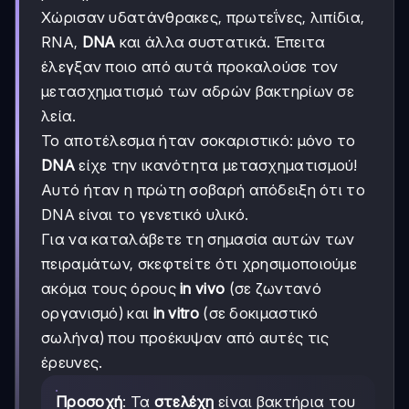
Χώρισαν υδατάνθρακες, πρωτεΐνες, λιπίδια,
RNA,
DNA
και άλλα συστατικά. Έπειτα
έλεγξαν ποιο από αυτά προκαλούσε τον
μετασχηματισμό των αδρών βακτηρίων σε
λεία.
Το αποτέλεσμα ήταν σοκαριστικό: μόνο το
DNA
είχε την ικανότητα μετασχηματισμού!
Αυτό ήταν η πρώτη σοβαρή απόδειξη ότι το
DNA είναι το γενετικό υλικό.
Για να καταλάβετε τη σημασία αυτών των
πειραμάτων, σκεφτείτε ότι χρησιμοποιούμε
ακόμα τους όρους
in vivo
(σε ζωντανό
οργανισμό) και
in vitro
(σε δοκιμαστικό
σωλήνα) που προέκυψαν από αυτές τις
έρευνες.
Προσοχή
: Τα
στελέχη
είναι βακτήρια του