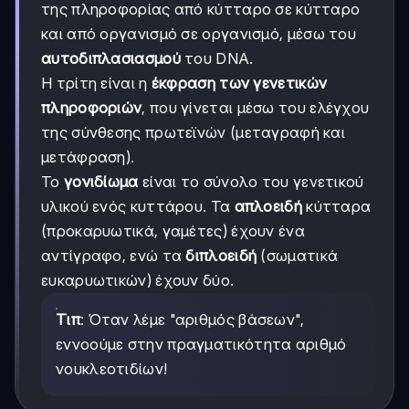
της πληροφορίας από κύτταρο σε κύτταρο
και από οργανισμό σε οργανισμό, μέσω του
αυτοδιπλασιασμού
του DNA.
Η τρίτη είναι η
έκφραση των γενετικών
πληροφοριών
, που γίνεται μέσω του ελέγχου
της σύνθεσης πρωτεϊνών (μεταγραφή και
μετάφραση).
Το
γονιδίωμα
είναι το σύνολο του γενετικού
υλικού ενός κυττάρου. Τα
απλοειδή
κύτταρα
(προκαρυωτικά, γαμέτες) έχουν ένα
αντίγραφο, ενώ τα
διπλοειδή
(σωματικά
ευκαρυωτικών) έχουν δύο.
Τιπ
: Όταν λέμε "αριθμός βάσεων",
εννοούμε στην πραγματικότητα αριθμό
νουκλεοτιδίων!