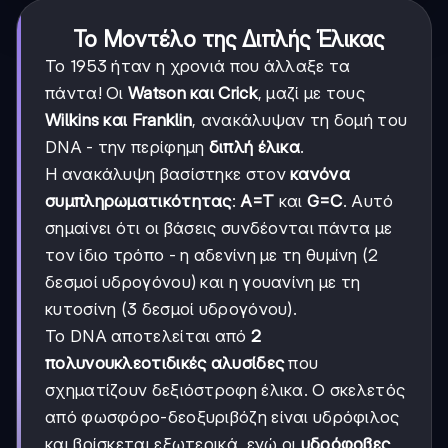
Το Μοντέλο της Διπλής Έλικας
Το 1953 ήταν η χρονιά που άλλαξε τα
πάντα! Οι
Watson και Crick
, μαζί με τους
Wilkins και Franklin
, ανακάλυψαν τη δομή του
DNA - την περίφημη
διπλή έλικα
.
Η ανακάλυψη βασίστηκε στον
κανόνα
συμπληρωματικότητας
:
A=T
και
G=C
. Αυτό
σημαίνει ότι οι βάσεις συνδέονται πάντα με
τον ίδιο τρόπο - η αδενίνη με τη θυμίνη (2
δεσμοί υδρογόνου) και η γουανίνη με τη
κυτοσίνη (3 δεσμοί υδρογόνου).
Το DNA αποτελείται από
2
πολυνουκλεοτιδικές αλυσίδες
που
σχηματίζουν δεξιόστροφη έλικα. Ο σκελετός
από φωσφόρο-δεοξυριβόζη είναι υδρόφιλος
και βρίσκεται εξωτερικά, ενώ οι
υδρόφοβες