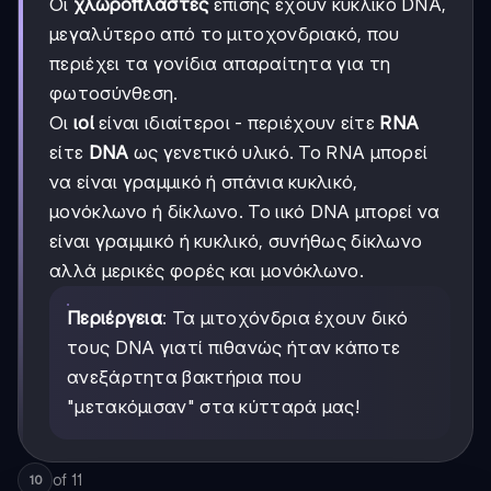
Οι
χλωροπλάστες
επίσης έχουν κυκλικό DNA,
μεγαλύτερο από το μιτοχονδριακό, που
περιέχει τα γονίδια απαραίτητα για τη
φωτοσύνθεση.
Οι
ιοί
είναι ιδιαίτεροι - περιέχουν είτε
RNA
είτε
DNA
ως γενετικό υλικό. Το RNA μπορεί
να είναι γραμμικό ή σπάνια κυκλικό,
μονόκλωνο ή δίκλωνο. Το ιικό DNA μπορεί να
είναι γραμμικό ή κυκλικό, συνήθως δίκλωνο
αλλά μερικές φορές και μονόκλωνο.
Περιέργεια
: Τα μιτοχόνδρια έχουν δικό
τους DNA γιατί πιθανώς ήταν κάποτε
ανεξάρτητα βακτήρια που
"μετακόμισαν" στα κύτταρά μας!
of
11
10