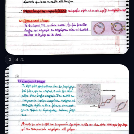
of
20
2