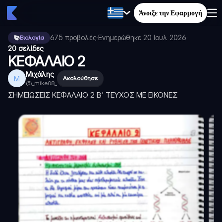
Άνοιξε την Εφαρμογή
675
προβολές
·
Ενημερώθηκε
20 Ιουλ 2026
·
Βιολογία
20 σελίδες
ΚΕΦΑΛΑΙΟ 2
Μιχάλης
Μ
Ακολούθησε
@
_mike08_
ΣΗΜΕΙΩΣΕΙΣ ΚΕΦΑΛΑΙΟ 2 Β' ΤΕΥΧΟΣ ΜΕ ΕΙΚΟΝΕΣ