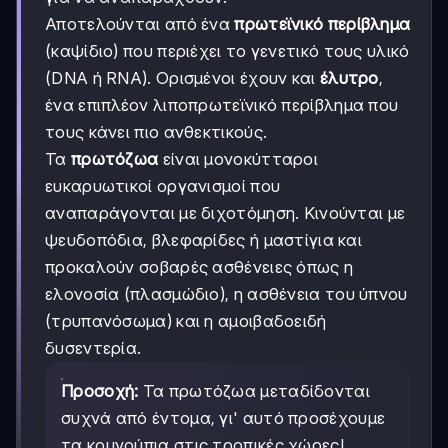
Αποτελούνται από ένα
πρωτεϊνικό περίβλημα
(καψίδιο) που περιέχει το γενετικό τους υλικό
(DNA ή RNA). Ορισμένοι έχουν και
έλυτρο
,
ένα επιπλέον λιποπρωτεϊνικό περίβλημα που
τους κάνει πιο ανθεκτικούς.
Τα
πρωτόζωα
είναι μονοκύτταροι
ευκαρυωτικοί οργανισμοί που
αναπαράγονται με διχοτόμηση. Κινούνται με
ψευδοπόδια, βλεφαρίδες ή μαστίγια και
προκαλούν σοβαρές ασθένειες όπως η
ελονοσία (πλασμώδιο), η ασθένεια του ύπνου
(τρυπανόσωμα) και η αμοιβαδοειδή
δυσεντερία.
Προσοχή:
Τα πρωτόζωα μεταδίδονται
συχνά από έντομα, γι' αυτό προσέχουμε
τα κουνούπια στις τροπικές χώρες!