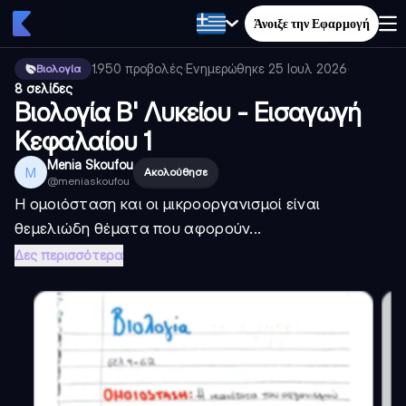
Άνοιξε την Εφαρμογή
1.950
προβολές
·
Ενημερώθηκε
25 Ιουλ 2026
·
Βιολογία
8 σελίδες
Βιολογία Β' Λυκείου - Εισαγωγή
Κεφαλαίου 1
Menia Skoufou
M
Ακολούθησε
@
meniaskoufou
Η ομοιόσταση και οι μικροοργανισμοί είναι
θεμελιώδη θέματα που αφορούν...
Δες περισσότερα