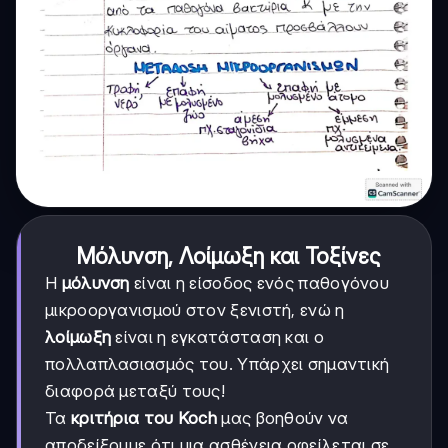
Μόλυνση, Λοίμωξη και Τοξίνες
Η
μόλυνση
είναι η είσοδος ενός παθογόνου
μικροοργανισμού στον ξενιστή, ενώ η
λοίμωξη
είναι η εγκατάσταση και ο
πολλαπλασιασμός του. Υπάρχει σημαντική
διαφορά μεταξύ τους!
Τα
κριτήρια του Koch
μας βοηθούν να
αποδείξουμε ότι μια ασθένεια οφείλεται σε