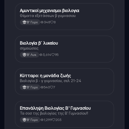
Αμυντικοί μηχανισμοι βιολογια
Βιολογία
Θέματα εξετάσεων β γυμνασιου
348
8
Β' Γυμν.
Βιολογία β´ λυκείου
Βιολογία
σημειώσεις
3,614
95
Β' Λυκ.
Κύτταρο: η μονάδα ζωής
Βιολογία
Βιολογία β - γ γυμνασίου, σελ 21-24
540
7
Β' Γυμν.
Επανάληψη Βιολογίας Β' Γυμνασίου
Βιολογία
Τα σοσ της βιολογίας της Β' Γυμνασίου!!
1,299
203
Β' Γυμν.