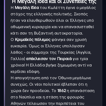
Η Μεγάλη Ιδέα και οι Συνέπειές της
Η
Μεγάλη Ιδέα
του Κωλέττη έγινε ο μεγάλος
στόχος της ελληνικής πολιτικής. Σκοπός
ήταν να ελευθερωθούν όλοι οι Έλληνες υπό
οθωμανική κυριαρχία και να επανασυσταθεί
κάτι σαν τη Βυζαντινή αυτοκρατορία.
Ο
Κριμαϊκός πόλεμος
φάνηκε σαν χρυσή
ευκαιρία. Όμως οι Έλληνες υπολόγισαν
λάθος - οι σύμμαχοι της Τουρκίας (Αγγλία,
Γαλλία)
απέκλεισαν τον Πειραιά
για τρία
χρόνια! Η Ελλάδα βγήκε ζημιωμένη αντί να
κερδίσει εδάφη.
Η απογοήτευση από τον Όθωνα μεγάλωνε
συνεχώς. Οι νέοι πολιτικοί έβλεπαν ότι η
χώρα δεν προοδεύει. Το
1862
η επανάσταση
στο Ναύπλιο και η στάση της φρουράς
Αθηνών τέλειωσαν την περιπέτεια του