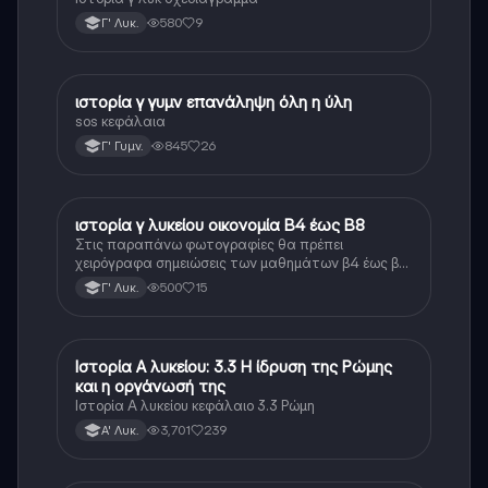
580
9
Γ' Λυκ.
ιστορία γ γυμν επανάληψη όλη η ύλη
Ιστορία
sos κεφάλαια
845
26
Γ' Γυμν.
ιστορία γ λυκείου οικονομία Β4 έως Β8
Ιστορία
Στις παραπάνω φωτογραφίες θα πρέπει
χειρόγραφα σημειώσεις των μαθημάτων β4 έως β8
της οικονομίας της ιστορίας γ λυκείου οι σημειώσεις
500
15
Γ' Λυκ.
αυτές είναι ίδιες ή αρκετά κοντά στο πρωτότυπο
κείμενο.
Ιστορία Α λυκείου: 3.3 Η ίδρυση της Ρώμης
Ιστορία
και η οργάνωσή της
Ιστορία Α λυκείου κεφάλαιο 3.3 Ρώμη
3,701
239
Α' Λυκ.