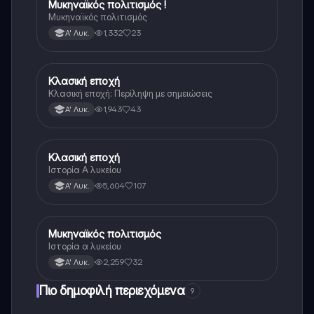
Μυκηναϊκός πολιτισμός !
Ιστορία
Μυκηναϊκός πολιτισμός
1,332
23
Α' Λυκ.
Κλασική εποχή
Ιστορία
Κλασική εποχή: Περίληψη με σημειώσεις
1,943
43
Α' Λυκ.
Κλασική εποχή
Ιστορία
Ιστορία Α λυκείου
5,604
107
Α' Λυκ.
Μυκηναϊκός πολιτισμός
Ιστορία
Ιστορία α λυκείου
2,259
32
Α' Λυκ.
Πιο δημοφιλή περιεχόμενα
9