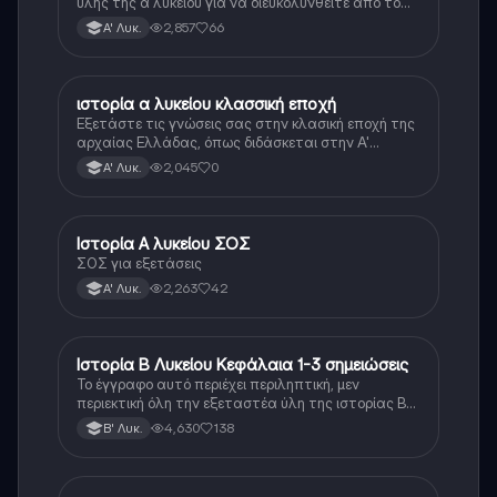
ύλης της α λυκείου για να διευκολυνθείτε από το
τεράστιο βάρος του βιβλίου
2,857
66
Α' Λυκ.
ιστορία α λυκείου κλασσική εποχή
Ιστορία
Εξετάστε τις γνώσεις σας στην κλασική εποχή της
αρχαίας Ελλάδας, όπως διδάσκεται στην Α'
Λυκείου.
2,045
0
Α' Λυκ.
Ιστορία Α λυκείου ΣΟΣ
Ιστορία
ΣΟΣ για εξετάσεις
2,263
42
Α' Λυκ.
Ιστορία Β Λυκείου Κεφάλαια 1-3 σημειώσεις
Ιστορία
Το έγγραφο αυτό περιέχει περιληπτική, μεν
περιεκτική όλη την εξεταστέα ύλη της ιστορίας Β
λυκείου για τα πρώτα 3 Κεφάλαια, δηλαδή την
4,630
138
Β' Λυκ.
μισή ύλη. Το έγγραφο έχει γραφτεί με προσοχή και
άριστη ταυτόσημο το βιβλίο, όμως πολύ πιο απλά
στη κατανόηση!