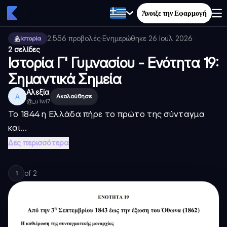
Άνοιξε την Εφαρμογή
2.556
προβολές
·
Ενημερώθηκε
26 Ιουλ 2026
·
Ιστορία
2 σελίδες
Ιστορία Γ' Γυμνασίου - Ενότητα 19:
Σημαντικά Σημεία
Αλεξία
Α
Ακολούθησε
@
_u1wl7
Το 1844 η Ελλάδα πήρε το πρώτο της σύνταγμα
και...
Δες περισσότερα
of
2
1