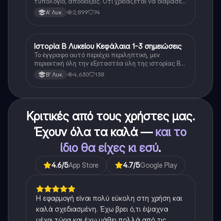
τυπολογιο, αποδειξεις. Οτι χρειαζεται να διαβασεις
για το θεωρητικο κομματι της αλγεβρας.
2,899
74
Α' Λυκ.
Ιστορία Β Λυκείου Κεφάλαια 1-3 σημειώσεις
Ιστορία
Το έγγραφο αυτό περιέχει περιληπτική, μεν
περιεκτική όλη την εξεταστέα ύλη της ιστορίας Β
λυκείου για τα πρώτα 3 Κεφάλαια, δηλαδή την
4,630
138
Β' Λυκ.
μισή ύλη. Το έγγραφο έχει γραφτεί με προσοχή και
άριστη ταυτόσημο το βιβλίο, όμως πολύ πιο απλά
στη κατανόηση!
Κριτικές από τους χρήστες μας.
Έχουν όλα τα καλά —
και το
ίδιο θα είχες κι εσύ
.
4.6
/5
App Store
4.7
/5
Google Play
Η εφαρμογή είναι πολύ εύκολη στη χρήση και
καλά σχεδιασμένη. Έχω βρει ό,τι έψαχνα
μέχρι τώρα και έχω μάθει πολλά από τις