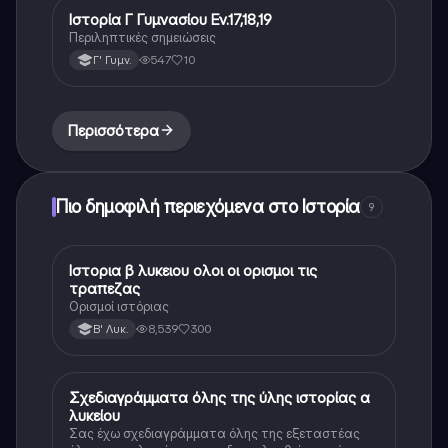
Ιστορία Γ Γυμνασίου Εν.17,18,19
Ιστορία
Περιληπτικές σημειώσεις
547
10
Γ' Γυμν.
Περισσότερα
Πιο δημοφιλή περιεχόμενα στο Ιστορία
9
Ιστορια β λυκειου ολοι οι ορισμοι τις
Ιστορία
τραπεζας
Ορισμοί ιστόριας
8,539
300
Β' Λυκ.
Σχεδιαγράμματα όλης της ύλης ιστορίας α
Ιστορία
λυκείου
Σας έχω σχεδιαγράμματα όλης της εξεταστέας