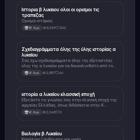
Ιστορια β λυκειου ολοι οι ορισμοι τις
Ιστορία
τραπεζας
Ορισμοί ιστόριας
8,539
300
Β' Λυκ.
Σχεδιαγράμματα όλης της ύλης ιστορίας α
Ιστορία
λυκείου
Σας έχω σχεδιαγράμματα όλης της εξεταστέας
ύλης της α λυκείου για να διευκολυνθείτε από το
τεράστιο βάρος του βιβλίου
2,857
66
Α' Λυκ.
ιστορία α λυκείου κλασσική εποχή
Ιστορία
Εξετάστε τις γνώσεις σας στην κλασική εποχή της
αρχαίας Ελλάδας, όπως διδάσκεται στην Α'
Λυκείου.
2,045
0
Α' Λυκ.
Βιολογία β Λυκείου
Βιολογία
Κεφάλαιο 1 άνθρωπος και υγεία