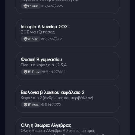
7,146
226
Β' Λυκ.
Ιστορία Α λυκείου ΣΟΣ
Ιστορία
ΣΟΣ για εξετάσεις
2,263
42
Α' Λυκ.
Φυσική Β γυμνασίου
Φυσική
Είναι τα κεφάλαια 1,2,3,4
9,442
664
Β' Γυμν.
Βιολογια β λυκείου κεφάλαιο 2
Βιολογία
Κεφάλαιο 2 (άνθρωπος και περιβάλλον)
3,146
75
Β' Λυκ.
Ολη η θεωρια Αλγεβρας
Μαθηματικά
Ολη η θεωρια Αλγεβρα Α λυκειου, ορισμοι,