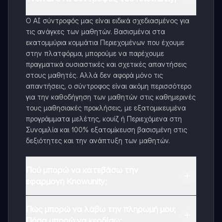
Ο AI σύντροφός μας είναι ειδικά σχεδιασμένος για
τις ανάγκες των μαθητών. Βασισμένοι στα
εκατομμύρια κομμάτια Περιεχομένων που έχουμε
στην πλατφόρμα, μπορούμε να παρέχουμε
πραγματικά ουσιαστικές και σχετικές απαντήσεις
στους μαθητές. Αλλά δεν αφορά μόνο τις
απαντήσεις, ο σύντροφος είναι ακόμη περισσότερο
για την καθοδήγηση των μαθητών στις καθημερινές
τους μαθησιακές προκλήσεις, με εξατομικευμένα
προγράμματα μελέτης, κουίζ ή Περιεχόμενα στη
Συνομιλία και 100% εξατομίκευση βασισμένη στις
δεξιότητες και την ανάπτυξη των μαθητών.
Πού μπορώ να κατεβάσω την
εφαρμογή Knowunity;
Μπορείτε να κατεβάσετε την εφαρμογή από το
Πώς μπορώ να λάβω την πληρωμή μου;
Google Play Store και το Apple App Store.
Πόσα μπορώ να κερδίσω;