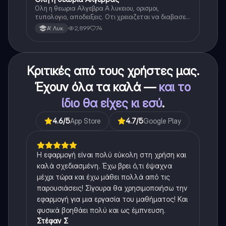
Ολη η θεωρια Αλγεβρα Α λυκειου, ορισμοι,
τυπολογιο, αποδειξεις. Οτι χρειαζεται να διαβασεις
για το θεωρητικο κομματι της αλγεβρας.
2,899
74
Α' Λυκ.
Κριτικές από τους χρήστες μας.
Έχουν όλα τα καλά —
και το
ίδιο θα είχες κι εσύ
.
4.6
/5
App Store
4.7
/5
Google Play
Η εφαρμογή είναι πολύ εύκολη στη χρήση και
καλά σχεδιασμένη. Έχω βρει ό,τι έψαχνα
μέχρι τώρα και έχω μάθει πολλά από τις
παρουσιάσεις! Σίγουρα θα χρησιμοποιήσω την
εφαρμογή για μια εργασία του μαθήματος! Και
φυσικά βοηθάει πολύ και ως έμπνευση.
Στέφαν Σ