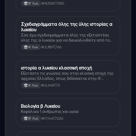
8,536
300
Β' Λυκ.
Σχεδιαγράμματα όλης της ύλης ιστορίας α
Ιστορία
λυκείου
Σας έχω σχεδιαγράμματα όλης της εξεταστέας
ύλης της α λυκείου για να διευκολυνθείτε από το
τεράστιο βάρος του βιβλίου
2,857
66
Α' Λυκ.
ιστορία α λυκείου κλασσική εποχή
Ιστορία
Εξετάστε τις γνώσεις σας στην κλασική εποχή της
αρχαίας Ελλάδας, όπως διδάσκεται στην Α'
Λυκείου.
2,045
0
Α' Λυκ.
Βιολογία β Λυκείου
Βιολογία
Κεφάλαιο 1 άνθρωπος και υγεία
7,146
226
Β' Λυκ.