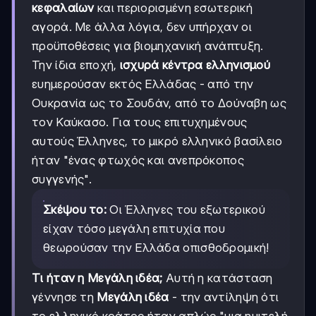
κεφαλαίων
και περιορισμένη εσωτερική
αγορά. Με άλλα λόγια, δεν υπήρχαν οι
προϋποθέσεις για βιομηχανική ανάπτυξη.
Την ίδια εποχή,
ισχυρά κέντρα ελληνισμού
ευημερούσαν εκτός Ελλάδας - από την
Ουκρανία ως το Σουδάν, από το Δούναβη ως
τον Καύκασο. Για τους επιτυχημένους
αυτούς Έλληνες, το μικρό ελληνικό βασίλειο
ήταν "ένας φτωχός και ανεπρόκοπος
συγγενής".
Σκέψου το:
Οι Έλληνες του εξωτερικού
είχαν τόσο μεγάλη επιτυχία που
θεωρούσαν την Ελλάδα οπισθοδρομική!
Τι ήταν η Μεγάλη ιδέα;
Αυτή η κατάσταση
γέννησε τη
Μεγάλη ιδέα
- την αντίληψη ότι