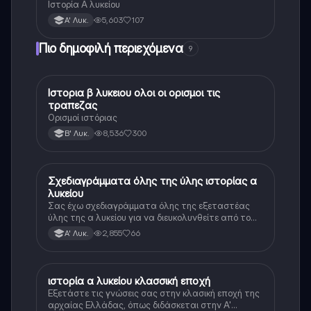
Ιστορία Α λυκείου
5,603
107
Α' Λυκ.
Πιο δημοφιλή περιεχόμενα
9
Ιστορια β λυκειου ολοι οι ορισμοι τις
Ιστορία
τραπεζας
Ορισμοί ιστόριας
8,536
300
Β' Λυκ.
Σχεδιαγράμματα όλης της ύλης ιστορίας α
Ιστορία
λυκείου
Σας έχω σχεδιαγράμματα όλης της εξεταστέας
ύλης της α λυκείου για να διευκολυνθείτε από το
τεράστιο βάρος του βιβλίου
2,855
66
Α' Λυκ.
ιστορία α λυκείου κλασσική εποχή
Ιστορία
Εξετάστε τις γνώσεις σας στην κλασική εποχή της
αρχαίας Ελλάδας, όπως διδάσκεται στην Α'