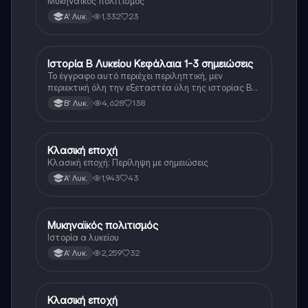
Μυκηναϊκός πολιτισμός
1,332
23
Α' Λυκ.
Ιστορία Β Λυκείου Κεφάλαια 1-3 σημειώσεις
Ιστορία
Το έγγραφο αυτό περιέχει περιληπτική, μεν
περιεκτική όλη την εξεταστέα ύλη της ιστορίας Β
λυκείου για τα πρώτα 3 Κεφάλαια, δηλαδή την
4,628
138
Β' Λυκ.
μισή ύλη. Το έγγραφο έχει γραφτεί με προσοχή και
άριστη ταυτόσημο το βιβλίο, όμως πολύ πιο απλά
στη κατανόηση!
Κλασική εποχή
Ιστορία
Κλασική εποχή: Περίληψη με σημειώσεις
1,943
43
Α' Λυκ.
Μυκηναϊκός πολιτισμός
Ιστορία
Ιστορία α λυκείου
2,259
32
Α' Λυκ.
Κλασική εποχή
Ιστορία