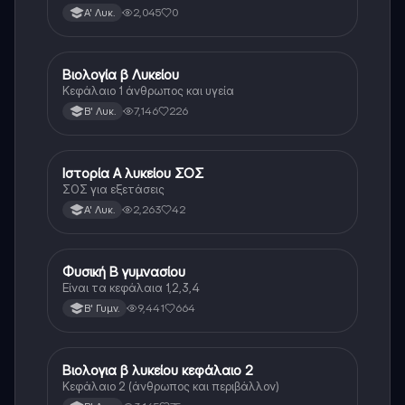
Λυκείου.
2,045
0
Α' Λυκ.
Βιολογία β Λυκείου
Βιολογία
Κεφάλαιο 1 άνθρωπος και υγεία
7,146
226
Β' Λυκ.
Ιστορία Α λυκείου ΣΟΣ
Ιστορία
ΣΟΣ για εξετάσεις
2,263
42
Α' Λυκ.
Φυσική Β γυμνασίου
Φυσική
Είναι τα κεφάλαια 1,2,3,4
9,441
664
Β' Γυμν.
Βιολογια β λυκείου κεφάλαιο 2
Βιολογία
Κεφάλαιο 2 (άνθρωπος και περιβάλλον)