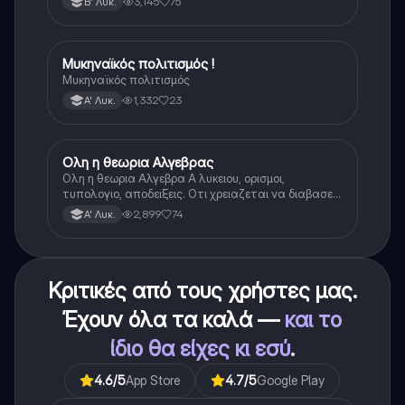
3,145
75
Β' Λυκ.
Μυκηναϊκός πολιτισμός !
Ιστορία
Μυκηναϊκός πολιτισμός
1,332
23
Α' Λυκ.
Ολη η θεωρια Αλγεβρας
Μαθηματικά
Ολη η θεωρια Αλγεβρα Α λυκειου, ορισμοι,
τυπολογιο, αποδειξεις. Οτι χρειαζεται να διαβασεις
για το θεωρητικο κομματι της αλγεβρας.
2,899
74
Α' Λυκ.
Κριτικές από τους χρήστες μας.
Έχουν όλα τα καλά —
και το
ίδιο θα είχες κι εσύ
.
4.6
/5
App Store
4.7
/5
Google Play