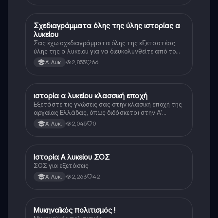
Σχεδιαγράμματα όλης της ύλης ιστορίας α
Ιστορία
λυκείου
Σας έχω σχεδιαγράμματα όλης της εξεταστέας
ύλης της α λυκείου για να διευκολυνθείτε από το
τεράστιο βάρος του βιβλίου
2,855
66
Α' Λυκ.
ιστορία α λυκείου κλασσική εποχή
Ιστορία
Εξετάστε τις γνώσεις σας στην κλασική εποχή της
αρχαίας Ελλάδας, όπως διδάσκεται στην Α'
Λυκείου.
2,045
0
Α' Λυκ.
Ιστορία Α λυκείου ΣΟΣ
Ιστορία
ΣΟΣ για εξετάσεις
2,263
42
Α' Λυκ.
Μυκηναϊκός πολιτισμός !
Ιστορία