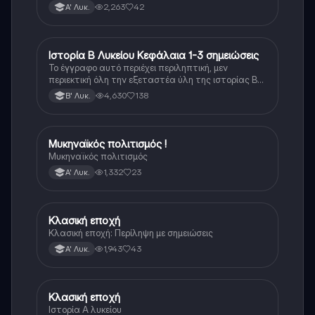
2,263
42
Α' Λυκ.
Ιστορία Β Λυκείου Κεφάλαια 1-3 σημειώσεις
Ιστορία
Το έγγραφο αυτό περιέχει περιληπτική, μεν
περιεκτική όλη την εξεταστέα ύλη της ιστορίας Β
λυκείου για τα πρώτα 3 Κεφάλαια, δηλαδή την
4,630
138
Β' Λυκ.
μισή ύλη. Το έγγραφο έχει γραφτεί με προσοχή και
άριστη ταυτόσημο το βιβλίο, όμως πολύ πιο απλά
στη κατανόηση!
Μυκηναϊκός πολιτισμός !
Ιστορία
Μυκηναϊκός πολιτισμός
1,332
23
Α' Λυκ.
Κλασική εποχή
Ιστορία
Κλασική εποχή: Περίληψη με σημειώσεις
1,943
43
Α' Λυκ.
Κλασική εποχή
Ιστορία
Ιστορία Α λυκείου