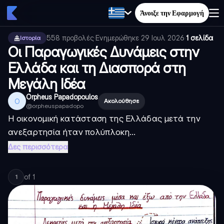
Άνοιξε την Εφαρμογή
558
προβολές
·
Ενημερώθηκε
29 Ιουλ 2026
·
1 σελίδα
Ιστορία
Οι Παραγωγικές Δυνάμεις στην
Ελλάδα και τη Διασπορά στη
Μεγάλη Ιδέα
Orpheus Papadopoulos
O
Ακολούθησε
@
orpheuspapadopo
Η οικονομική κατάσταση της Ελλάδας μετά την
ανεξαρτησία ήταν πολύπλοκη...
Δες περισσότερα
of
1
1