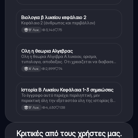
Βιολογια β λυκείου κεφάλαιο 2
Βιολογία
Κεφάλαιο 2 (άνθρωπος και περιβάλλον)
3,146
75
Β' Λυκ.
Ολη η θεωρια Αλγεβρας
Μαθηματικά
Ολη η θεωρια Αλγεβρα Α λυκειου, ορισμοι,
τυπολογιο, αποδειξεις. Οτι χρειαζεται να διαβασεις
για το θεωρητικο κομματι της αλγεβρας.
2,899
74
Α' Λυκ.
Ιστορία Β Λυκείου Κεφάλαια 1-3 σημειώσεις
Ιστορία
Το έγγραφο αυτό περιέχει περιληπτική, μεν
περιεκτική όλη την εξεταστέα ύλη της ιστορίας Β
λυκείου για τα πρώτα 3 Κεφάλαια, δηλαδή την
4,630
138
Β' Λυκ.
μισή ύλη. Το έγγραφο έχει γραφτεί με προσοχή και
άριστη ταυτόσημο το βιβλίο, όμως πολύ πιο απλά
στη κατανόηση!
Κριτικές από τους χρήστες μας.