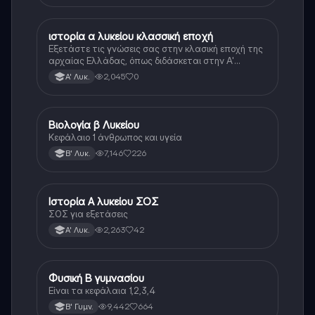
ιστορία α λυκείου κλασσική εποχή
Ιστορία
Εξετάστε τις γνώσεις σας στην κλασική εποχή της
αρχαίας Ελλάδας, όπως διδάσκεται στην Α'
Λυκείου.
2,045
0
Α' Λυκ.
Βιολογία β Λυκείου
Βιολογία
Κεφάλαιο 1 άνθρωπος και υγεία
7,146
226
Β' Λυκ.
Ιστορία Α λυκείου ΣΟΣ
Ιστορία
ΣΟΣ για εξετάσεις
2,263
42
Α' Λυκ.
Φυσική Β γυμνασίου
Φυσική
Είναι τα κεφάλαια 1,2,3,4
9,442
664
Β' Γυμν.