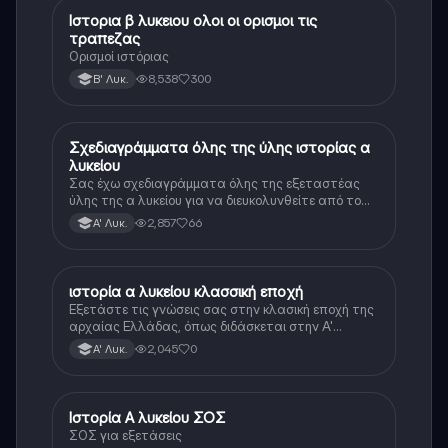
Ιστορια β λυκειου ολοι οι ορισμοι τις
Ιστορία
τραπεζας
Ορισμοί ιστόριας
8,538
300
Β' Λυκ.
Σχεδιαγράμματα όλης της ύλης ιστορίας α
Ιστορία
λυκείου
Σας έχω σχεδιαγράμματα όλης της εξεταστέας
ύλης της α λυκείου για να διευκολυνθείτε από το
τεράστιο βάρος του βιβλίου
2,857
66
Α' Λυκ.
ιστορία α λυκείου κλασσική εποχή
Ιστορία
Εξετάστε τις γνώσεις σας στην κλασική εποχή της
αρχαίας Ελλάδας, όπως διδάσκεται στην Α'
Λυκείου.
2,045
0
Α' Λυκ.
Ιστορία Α λυκείου ΣΟΣ
Ιστορία
ΣΟΣ για εξετάσεις