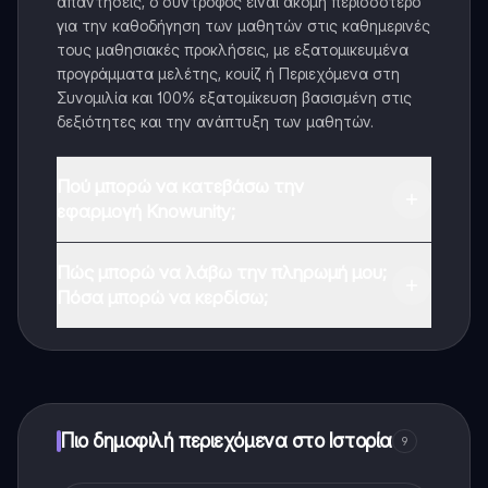
απαντήσεις, ο σύντροφος είναι ακόμη περισσότερο
για την καθοδήγηση των μαθητών στις καθημερινές
τους μαθησιακές προκλήσεις, με εξατομικευμένα
προγράμματα μελέτης, κουίζ ή Περιεχόμενα στη
Συνομιλία και 100% εξατομίκευση βασισμένη στις
δεξιότητες και την ανάπτυξη των μαθητών.
Πού μπορώ να κατεβάσω την
εφαρμογή Knowunity;
Μπορείτε να κατεβάσετε την εφαρμογή από το
Πώς μπορώ να λάβω την πληρωμή μου;
Google Play Store και το Apple App Store.
Πόσα μπορώ να κερδίσω;
Ναι, έχετε δωρεάν πρόσβαση στο περιεχόμενο της
εφαρμογής και στον AI companion μας. Για να
ξεκλειδώσετε ορισμένες λειτουργίες της εφαρμογής,
μπορείτε να αγοράσετε το Knowunity Pro.
Πιο δημοφιλή περιεχόμενα στο Ιστορία
9