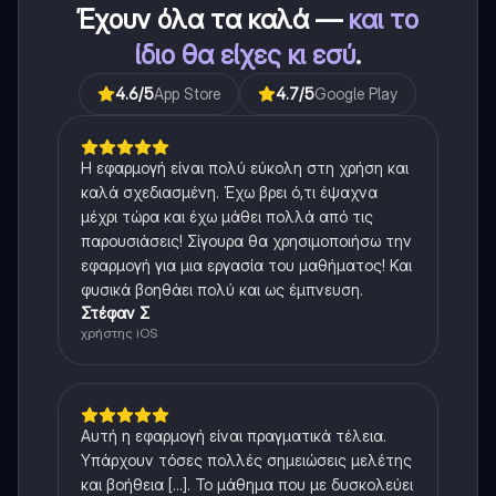
Έχουν όλα τα καλά —
και το
ίδιο θα είχες κι εσύ
.
4.6
/5
App Store
4.7
/5
Google Play
Η εφαρμογή είναι πολύ εύκολη στη χρήση και
καλά σχεδιασμένη. Έχω βρει ό,τι έψαχνα
μέχρι τώρα και έχω μάθει πολλά από τις
παρουσιάσεις! Σίγουρα θα χρησιμοποιήσω την
εφαρμογή για μια εργασία του μαθήματος! Και
φυσικά βοηθάει πολύ και ως έμπνευση.
Στέφαν Σ
χρήστης iOS
Αυτή η εφαρμογή είναι πραγματικά τέλεια.
Υπάρχουν τόσες πολλές σημειώσεις μελέτης
και βοήθεια [...]. Το μάθημα που με δυσκολεύει