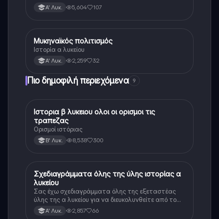
5,604
107
Α' Λυκ.
Μυκηναϊκός πολιτισμός
Ιστορία
Ιστορία α λυκείου
2,259
32
Α' Λυκ.
Πιο δημοφιλή περιεχόμενα
9
Ιστορια β λυκειου ολοι οι ορισμοι τις
Ιστορία
τραπεζας
Ορισμοί ιστόριας
8,538
300
Β' Λυκ.
Σχεδιαγράμματα όλης της ύλης ιστορίας α
Ιστορία
λυκείου
Σας έχω σχεδιαγράμματα όλης της εξεταστέας
ύλης της α λυκείου για να διευκολυνθείτε από το
τεράστιο βάρος του βιβλίου
2,857
66
Α' Λυκ.