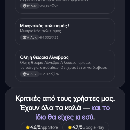
3,146
75
Β' Λυκ.
Μυκηναϊκός πολιτισμός !
Ιστορία
Μυκηναϊκός πολιτισμός
1,332
23
Α' Λυκ.
Ολη η θεωρια Αλγεβρας
Μαθηματικά
Ολη η θεωρια Αλγεβρα Α λυκειου, ορισμοι,
τυπολογιο, αποδειξεις. Οτι χρειαζεται να διαβασεις
για το θεωρητικο κομματι της αλγεβρας.
2,899
74
Α' Λυκ.
Κριτικές από τους χρήστες μας.
Έχουν όλα τα καλά —
και το
ίδιο θα είχες κι εσύ
.
4.6
/5
App Store
4.7
/5
Google Play