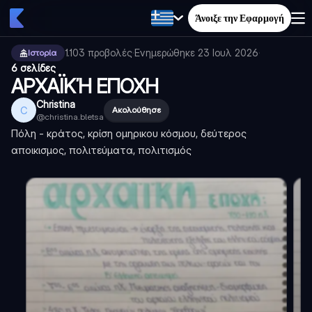
Άνοιξε την Εφαρμογή
1.103
προβολές
·
Ενημερώθηκε
23 Ιουλ 2026
·
Ιστορία
6 σελίδες
ΑΡΧΑΪΚΉ ΕΠΟΧΗ
Christina
C
Ακολούθησε
@
christina.bletsa
Πόλη - κράτος, κρίση ομηρικου κόσμου, δεύτερος
αποικισμος, πολιτεύματα, πολιτισμός