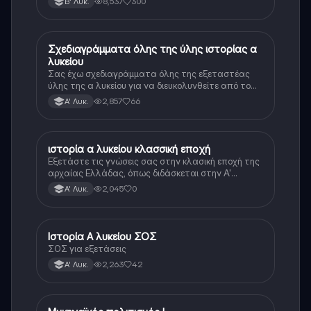
8,537
300
Β' Λυκ.
Σχεδιαγράμματα όλης της ύλης ιστορίας α
Ιστορία
λυκείου
Σας έχω σχεδιαγράμματα όλης της εξεταστέας
ύλης της α λυκείου για να διευκολυνθείτε από το
τεράστιο βάρος του βιβλίου
2,857
66
Α' Λυκ.
ιστορία α λυκείου κλασσική εποχή
Ιστορία
Εξετάστε τις γνώσεις σας στην κλασική εποχή της
αρχαίας Ελλάδας, όπως διδάσκεται στην Α'
Λυκείου.
2,045
0
Α' Λυκ.
Ιστορία Α λυκείου ΣΟΣ
Ιστορία
ΣΟΣ για εξετάσεις
2,263
42
Α' Λυκ.