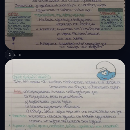
of
6
2