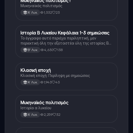
Μυκηναϊκός πολιτισμός !
Ιστορία
Μυκηναϊκός πολιτισμός
1,332
23
Α' Λυκ.
Ιστορία Β Λυκείου Κεφάλαια 1-3 σημειώσεις
Ιστορία
Το έγγραφο αυτό περιέχει περιληπτική, μεν
περιεκτική όλη την εξεταστέα ύλη της ιστορίας Β
λυκείου για τα πρώτα 3 Κεφάλαια, δηλαδή την
4,630
138
Β' Λυκ.
μισή ύλη. Το έγγραφο έχει γραφτεί με προσοχή και
άριστη ταυτόσημο το βιβλίο, όμως πολύ πιο απλά
στη κατανόηση!
Κλασική εποχή
Ιστορία
Κλασική εποχή: Περίληψη με σημειώσεις
1,943
43
Α' Λυκ.
Μυκηναϊκός πολιτισμός
Ιστορία
Ιστορία α λυκείου
2,259
32
Α' Λυκ.