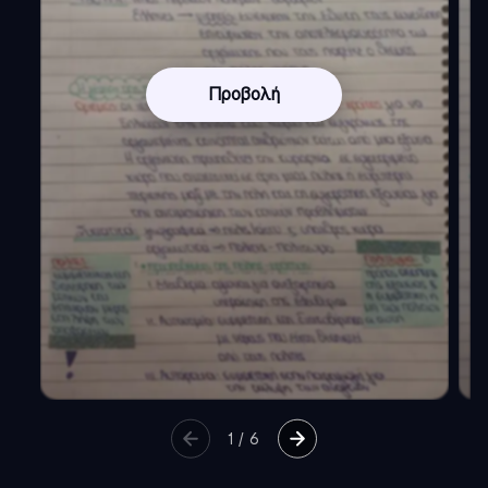
Προβολή
1
/
6