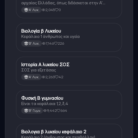
αρχαίας Ελλάδας, όπως διδάσκεται στην Α'
Λυκείου.
2,045
0
Α' Λυκ.
Βιολογία β Λυκείου
Βιολογία
Κεφάλαιο 1 άνθρωπος και υγεία
7,146
226
Β' Λυκ.
Ιστορία Α λυκείου ΣΟΣ
Ιστορία
ΣΟΣ για εξετάσεις
2,263
42
Α' Λυκ.
Φυσική Β γυμνασίου
Φυσική
Είναι τα κεφάλαια 1,2,3,4
9,442
664
Β' Γυμν.
Βιολογια β λυκείου κεφάλαιο 2
Βιολογία
Κεφάλαιο 2 (άνθρωπος και περιβάλλον)