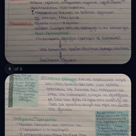
of
6
5