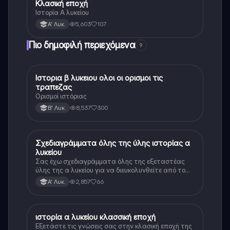
Κλασική εποχή
Ιστορία
Ιστορία Α λυκείου
5,603
107
Α' Λυκ.
Πιο δημοφιλή περιεχόμενα
9
Ιστορια β λυκειου ολοι οι ορισμοι τις
Ιστορία
τραπεζας
Ορισμοί ιστόριας
8,537
300
Β' Λυκ.
Σχεδιαγράμματα όλης της ύλης ιστορίας α
Ιστορία
λυκείου
Σας έχω σχεδιαγράμματα όλης της εξεταστέας
ύλης της α λυκείου για να διευκολυνθείτε από το
τεράστιο βάρος του βιβλίου
2,857
66
Α' Λυκ.
ιστορία α λυκείου κλασσική εποχή
Ιστορία
Εξετάστε τις γνώσεις σας στην κλασική εποχή της