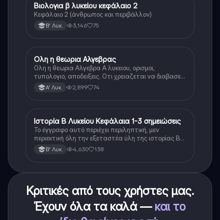
Βιολογια β λυκείου κεφάλαιο 2
Βιολογία
Κεφάλαιο 2 (άνθρωπος και περιβάλλον)
3,146
75
Β' Λυκ.
Ολη η θεωρια Αλγεβρας
Μαθηματικά
Ολη η θεωρια Αλγεβρα Α λυκειου, ορισμοι,
τυπολογιο, αποδειξεις. Οτι χρειαζεται να διαβασεις
για το θεωρητικο κομματι της αλγεβρας.
2,899
74
Α' Λυκ.
Ιστορία Β Λυκείου Κεφάλαια 1-3 σημειώσεις
Ιστορία
Το έγγραφο αυτό περιέχει περιληπτική, μεν
περιεκτική όλη την εξεταστέα ύλη της ιστορίας Β
λυκείου για τα πρώτα 3 Κεφάλαια, δηλαδή την
4,630
138
Β' Λυκ.
μισή ύλη. Το έγγραφο έχει γραφτεί με προσοχή και
άριστη ταυτόσημο το βιβλίο, όμως πολύ πιο απλά
στη κατανόηση!
Κριτικές από τους χρήστες μας.
Έχουν όλα τα καλά —
και το