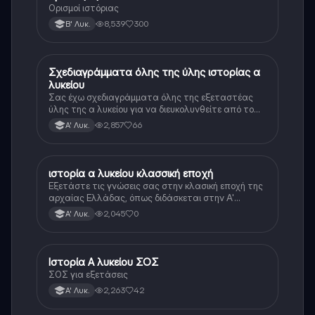
Ορισμοί ιστόριας
8,539
300
Β' Λυκ.
Σχεδιαγράμματα όλης της ύλης ιστορίας α
Ιστορία
λυκείου
Σας έχω σχεδιαγράμματα όλης της εξεταστέας
ύλης της α λυκείου για να διευκολυνθείτε από το
τεράστιο βάρος του βιβλίου
2,857
66
Α' Λυκ.
ιστορία α λυκείου κλασσική εποχή
Ιστορία
Εξετάστε τις γνώσεις σας στην κλασική εποχή της
αρχαίας Ελλάδας, όπως διδάσκεται στην Α'
Λυκείου.
2,045
0
Α' Λυκ.
Ιστορία Α λυκείου ΣΟΣ
Ιστορία
ΣΟΣ για εξετάσεις
2,263
42
Α' Λυκ.