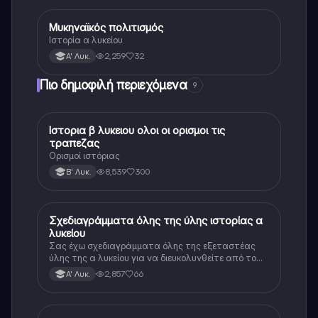
Μυκηναϊκός πολιτισμός
Ιστορία
Ιστορία α λυκείου
2,259
32
Α' Λυκ.
Πιο δημοφιλή περιεχόμενα
9
Ιστορια β λυκειου ολοι οι ορισμοι τις
Ιστορία
τραπεζας
Ορισμοί ιστόριας
8,539
300
Β' Λυκ.
Σχεδιαγράμματα όλης της ύλης ιστορίας α
Ιστορία
λυκείου
Σας έχω σχεδιαγράμματα όλης της εξεταστέας
ύλης της α λυκείου για να διευκολυνθείτε από το
τεράστιο βάρος του βιβλίου
2,857
66
Α' Λυκ.