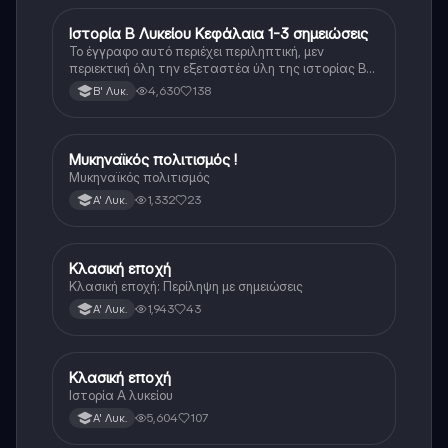
Ιστορία Β Λυκείου Κεφάλαια 1-3 σημειώσεις
Ιστορία
Το έγγραφο αυτό περιέχει περιληπτική, μεν
περιεκτική όλη την εξεταστέα ύλη της ιστορίας Β
λυκείου για τα πρώτα 3 Κεφάλαια, δηλαδή την
4,630
138
Β' Λυκ.
μισή ύλη. Το έγγραφο έχει γραφτεί με προσοχή και
άριστη ταυτόσημο το βιβλίο, όμως πολύ πιο απλά
στη κατανόηση!
Μυκηναϊκός πολιτισμός !
Ιστορία
Μυκηναϊκός πολιτισμός
1,332
23
Α' Λυκ.
Κλασική εποχή
Ιστορία
Κλασική εποχή: Περίληψη με σημειώσεις
1,943
43
Α' Λυκ.
Κλασική εποχή
Ιστορία
Ιστορία Α λυκείου
5,604
107
Α' Λυκ.