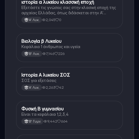
ιστορία α λυκείου κλασσική εποχή
Ιστορία
Εξετάστε τις γνώσεις σας στην κλασική εποχή της
αρχαίας Ελλάδας, όπως διδάσκεται στην Α'
Λυκείου.
2,045
0
Α' Λυκ.
Βιολογία β Λυκείου
Βιολογία
Κεφάλαιο 1 άνθρωπος και υγεία
7,146
226
Β' Λυκ.
Ιστορία Α λυκείου ΣΟΣ
Ιστορία
ΣΟΣ για εξετάσεις
2,263
42
Α' Λυκ.
Φυσική Β γυμνασίου
Φυσική
Είναι τα κεφάλαια 1,2,3,4
9,442
664
Β' Γυμν.