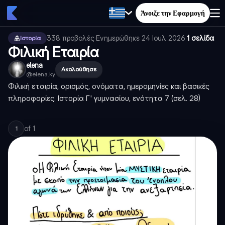
Άνοιξε την Εφαρμογή
338
προβολές
·
Ενημερώθηκε
24 Ιουλ 2026
·
1 σελίδα
Ιστορία
Φιλική Εταιρία
elena
Ακολούθησε
@
elena.ky
Φιλική εταιρία, ορισμός, ονόματα, ημερομηνίες και βασικές
πληροφορίες. Ιστορία Γ' γυμνασίου, ενότητα 7 (σελ. 28)
of
1
1