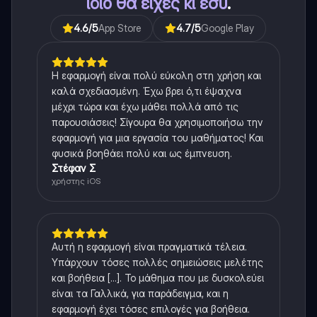
ίδιο θα είχες κι εσύ
.
4.6
/5
App Store
4.7
/5
Google Play
Η εφαρμογή είναι πολύ εύκολη στη χρήση και
καλά σχεδιασμένη. Έχω βρει ό,τι έψαχνα
μέχρι τώρα και έχω μάθει πολλά από τις
παρουσιάσεις! Σίγουρα θα χρησιμοποιήσω την
εφαρμογή για μια εργασία του μαθήματος! Και
φυσικά βοηθάει πολύ και ως έμπνευση.
Στέφαν Σ
χρήστης iOS
Αυτή η εφαρμογή είναι πραγματικά τέλεια.
Υπάρχουν τόσες πολλές σημειώσεις μελέτης
και βοήθεια [...]. Το μάθημα που με δυσκολεύει
είναι τα Γαλλικά, για παράδειγμα, και η
εφαρμογή έχει τόσες επιλογές για βοήθεια.