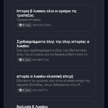
Ιστορια β λυκειου ολοι οι ορισμοι τις
Ιστορία
τραπεζας
Ορισμοί ιστόριας
8,536
300
Β' Λυκ.
Σχεδιαγράμματα όλης της ύλης ιστορίας α
Ιστορία
λυκείου
Σας έχω σχεδιαγράμματα όλης της εξεταστέας
ύλης της α λυκείου για να διευκολυνθείτε από το
τεράστιο βάρος του βιβλίου
2,857
66
Α' Λυκ.
ιστορία α λυκείου κλασσική εποχή
Ιστορία
Εξετάστε τις γνώσεις σας στην κλασική εποχή της
αρχαίας Ελλάδας, όπως διδάσκεται στην Α'
Λυκείου.
2,045
0
Α' Λυκ.
Βιολογία β Λυκείου
Βιολογία