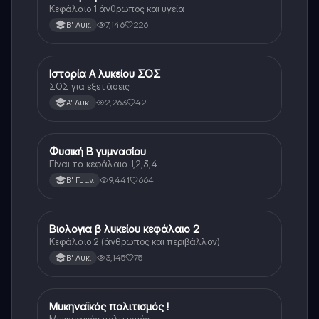
Κεφάλαιο 1 άνθρωπος και υγεία
7,146
226
Β' Λυκ.
Ιστορία Α λυκείου ΣΟΣ
Ιστορία
ΣΟΣ για εξετάσεις
2,263
42
Α' Λυκ.
Φυσική Β γυμνασίου
Φυσική
Είναι τα κεφάλαια 1,2,3,4
9,441
664
Β' Γυμν.
Βιολογια β λυκείου κεφάλαιο 2
Βιολογία
Κεφάλαιο 2 (άνθρωπος και περιβάλλον)
3,145
75
Β' Λυκ.
Μυκηναϊκός πολιτισμός !
Ιστορία