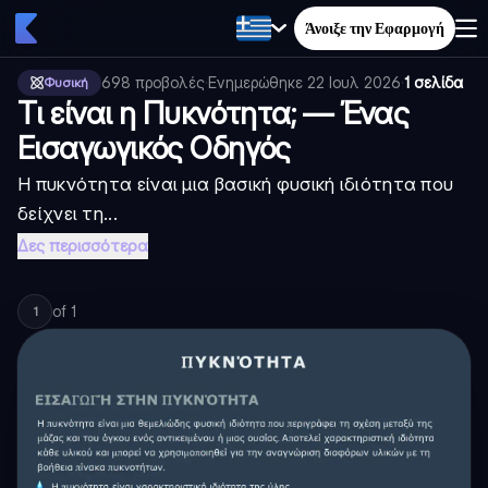
Άνοιξε την Εφαρμογή
698
προβολές
·
Ενημερώθηκε
22 Ιουλ 2026
·
1 σελίδα
Φυσική
Τι είναι η Πυκνότητα; — Ένας
Εισαγωγικός Οδηγός
Η πυκνότητα είναι μια βασική φυσική ιδιότητα που
δείχνει τη...
Δες περισσότερα
of
1
1