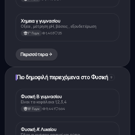
Χημεια γ γυμνασίου
Χημεία
Οξέα , μέτρηση pH, βάσεις , εξουδετέρωση
1,403
25
Γ' Γυμν.
Περισσότερα
Πιο δημοφιλή περιεχόμενα στο Φυσική
9
Φυσική Β γυμνασίου
Φυσική
Είναι τα κεφάλαια 1,2,3,4
9,441
664
Β' Γυμν.
Φυσική Α’ Λυκείου
Φυσική
Όλες οι κινήσεις ορισμοί και τύποι