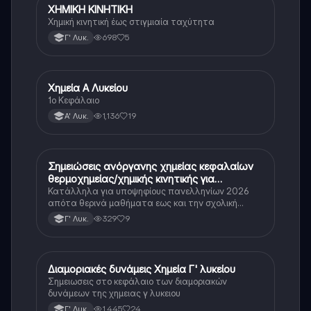
ΧΗΜΙΚΗ ΚΙΝΗΤΙΚΗ
Χημεία (Θετ.)
Χημική κινητική έως στιγμιαία ταχύτητα
698
5
Γ' Λυκ.
Χημεία Α Λυκείου
Χημεία
1ο Κεφάλαιο
1,136
19
Α' Λυκ.
Σημειώσεις ανόργανης χημείας κεφαλαίων
Χημεία
θερμοχημείας/χημικής κινητικής για
πανελληνιες 2026
Κατάλληλα για υποψηφίους πανελληνίων 2026
απότα θερινά μαθήματα εως και την σχολική
χρονιά της Γ Λυκείου🥰
329
9
Γ' Λυκ.
Διαμοριακές δυνάμεις Χημεία Γ' λυκείου
Χημεία
Σημειωσεις στο κεφάλαιο των διαμοριακών
δυνάμεων της χημειας γ λυκειου
1,445
24
Γ' Λυκ.