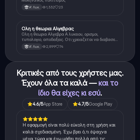
Μυκηναϊκός πολιτισμός
1,332
23
Α' Λυκ.
Ολη η θεωρια Αλγεβρας
Μαθηματικά
Ολη η θεωρια Αλγεβρα Α λυκειου, ορισμοι,
τυπολογιο, αποδειξεις. Οτι χρειαζεται να διαβασεις
για το θεωρητικο κομματι της αλγεβρας.
2,899
74
Α' Λυκ.
Κριτικές από τους χρήστες μας.
Έχουν όλα τα καλά —
και το
ίδιο θα είχες κι εσύ
.
4.6
/5
App Store
4.7
/5
Google Play
Η εφαρμογή είναι πολύ εύκολη στη χρήση και
καλά σχεδιασμένη. Έχω βρει ό,τι έψαχνα
μέχρι τώρα και έχω μάθει πολλά από τις