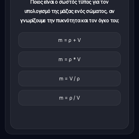
Ποιος είναι ο σωστός τύπος για τον
υπολογισμό της μάζας ενός σώματος, αν
γνωρίζουμε την πυκνότητα και τον όγκο του;
m = ρ + V
m = ρ * V
m = V / ρ
m = ρ / V