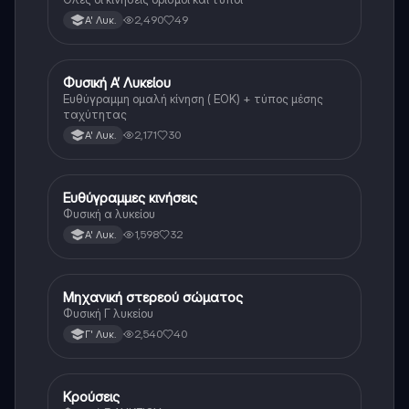
2,490
49
Α' Λυκ.
Φυσική Α’ Λυκείου
Φυσική
Ευθύγραμμη ομαλή κίνηση ( ΕΟΚ) + τύπος μέσης
ταχύτητας
2,171
30
Α' Λυκ.
Ευθύγραμμες κινήσεις
Φυσική
Φυσική α λυκείου
1,598
32
Α' Λυκ.
Μηχανική στερεού σώματος
Φυσική
Φυσική Γ λυκείου
2,540
40
Γ' Λυκ.
Κρούσεις
Φυσική