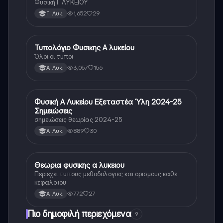
Φυσική Γ ΛΥΚΕΙΟΥ
1,652
29
Γ' Λυκ.
Τυπολόγιο Φυσικης Α λυκείου
Φυσική
Όλοι οι τύποι
3,057
156
Α' Λυκ.
Φυσική Α Λυκείου Εξεταστέα Ύλη 2024-25
Φυσική
Σημειώσεις
σημειώσεις θεωρίας 2024-25
889
30
Α' Λυκ.
Θεωρια φυσικης α λυκειου
Φυσική
Περιεχει τυπους μεθοδολογιες και ορισμους καθε
κεφαλαιου
772
27
Α' Λυκ.
Πιο δημοφιλή περιεχόμενα
9