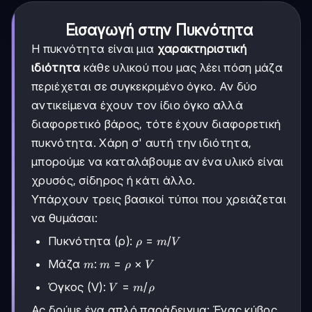
Εισαγωγή στην Πυκνότητα
Η πυκνότητα είναι μια
χαρακτηριστική
ιδιότητα
κάθε υλικού που μας λέει πόση μάζα
περιέχεται σε συγκεκριμένο όγκο. Αν δύο
αντικείμενα έχουν τον ίδιο όγκο αλλά
διαφορετικό βάρος, τότε έχουν διαφορετική
πυκνότητα. Χάρη σ' αυτή την ιδιότητα,
μπορούμε να καταλάβουμε αν ένα υλικό είναι
χρυσός, σίδηρος ή κάτι άλλο.
Υπάρχουν τρεις βασικοί τύποι που χρειάζεται
να θυμάσαι:
\rho=m/V
=
/
Πυκνότητα (ρ):
ρ
m
V
m
m=\rho\times
=
×
Μάζα
:
m
m
ρ
V
V
V=m/\rho
=
/
Όγκος (V):
V
m
ρ
Ας δούμε ένα απλό παράδειγμα: Ένας κύβος