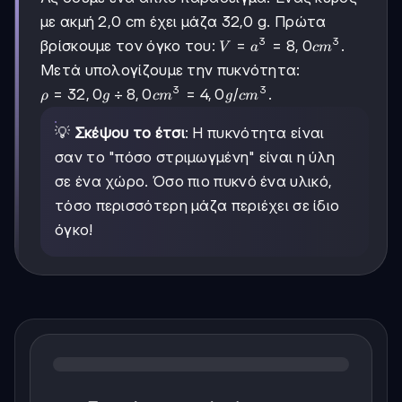
με ακμή 2,0 cm έχει μάζα 32,0 g. Πρώτα
3
3
V=a^3=8,0
=
=
8
,
0
βρίσκουμε τον όγκο του:
.
V
a
c
m
cm^3
Μετά υπολογίζουμε την πυκνότητα:
3
3
\rho=32,0g \div
=
32
,
0
÷
8
,
0
=
4
,
0
/
.
ρ
g
c
m
g
c
m
8,0cm^3=4,0g/cm^3
💡
Σκέψου το έτσι
: Η πυκνότητα είναι
σαν το "πόσο στριμωγμένη" είναι η ύλη
σε ένα χώρο. Όσο πιο πυκνό ένα υλικό,
τόσο περισσότερη μάζα περιέχει σε ίδιο
όγκο!