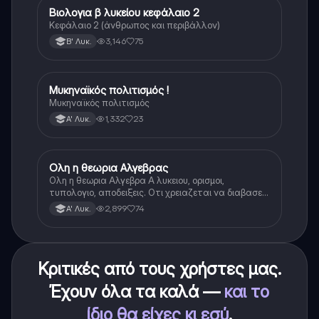
Βιολογια β λυκείου κεφάλαιο 2
Βιολογία
Κεφάλαιο 2 (άνθρωπος και περιβάλλον)
3,146
75
Β' Λυκ.
Μυκηναϊκός πολιτισμός !
Ιστορία
Μυκηναϊκός πολιτισμός
1,332
23
Α' Λυκ.
Ολη η θεωρια Αλγεβρας
Μαθηματικά
Ολη η θεωρια Αλγεβρα Α λυκειου, ορισμοι,
τυπολογιο, αποδειξεις. Οτι χρειαζεται να διαβασεις
για το θεωρητικο κομματι της αλγεβρας.
2,899
74
Α' Λυκ.
Κριτικές από τους χρήστες μας.
Έχουν όλα τα καλά —
και το
ίδιο θα είχες κι εσύ
.