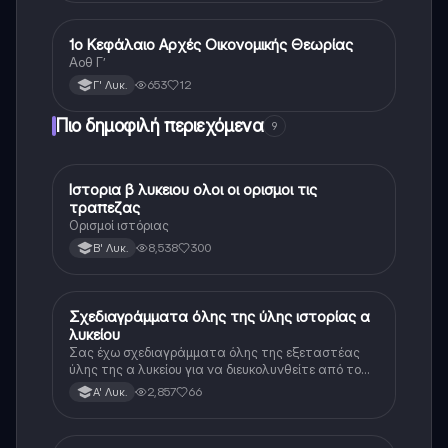
1ο Κεφάλαιο Αρχές Οικονομικής Θεωρίας
ΑΟΘ (Οικονομία)
Αοθ Γ’
653
12
Γ' Λυκ.
Πιο δημοφιλή περιεχόμενα
9
Ιστορια β λυκειου ολοι οι ορισμοι τις
Ιστορία
τραπεζας
Ορισμοί ιστόριας
8,538
300
Β' Λυκ.
Σχεδιαγράμματα όλης της ύλης ιστορίας α
Ιστορία
λυκείου
Σας έχω σχεδιαγράμματα όλης της εξεταστέας
ύλης της α λυκείου για να διευκολυνθείτε από το
τεράστιο βάρος του βιβλίου
2,857
66
Α' Λυκ.