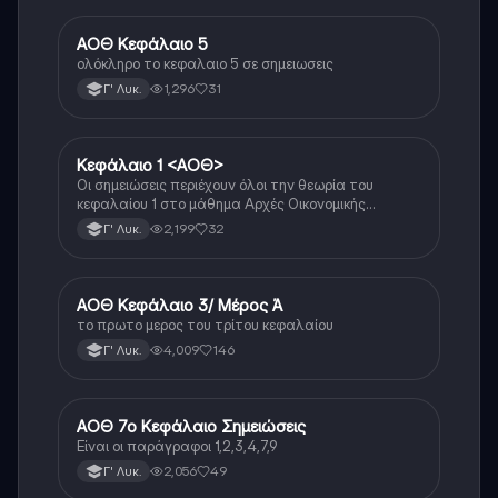
ΑΟΘ Κεφάλαιο 5
ΑΟΘ (Οικονομία)
ολόκληρο το κεφαλαιο 5 σε σημειωσεις
1,296
31
Γ' Λυκ.
Κεφάλαιο 1 <ΑΟΘ>
ΑΟΘ (Οικονομία)
Οι σημειώσεις περιέχουν όλοι την θεωρία του
κεφαλαίου 1 στο μάθημα Αρχές Οικονομικής
Θεωρίας Γ’ Τάξης Γενικού Λυκείου
2,199
32
Γ' Λυκ.
ΑΟΘ Κεφάλαιο 3/ Μέρος Ά
ΑΟΘ (Οικονομία)
το πρωτο μερος του τρίτου κεφαλαίου
4,009
146
Γ' Λυκ.
ΑΟΘ 7ο Κεφάλαιο Σημειώσεις
ΑΟΘ (Οικονομία)
Είναι οι παράγραφοι 1,2,3,4,7,9
2,056
49
Γ' Λυκ.