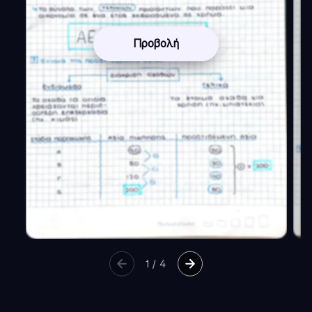
Προβολή
1
/
4