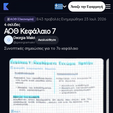
Άνοιξε την Εφαρμογή
843
προβολές
·
Ενημερώθηκε
23 Ιουλ 2026
·
ΑΟΘ (Οικονομία)
4 σελίδες
ΑΟΘ Κεφάλαιο 7
Georgia Makri
G
Ακολούθησε
@
georgiamakri
Συνοπτικές σημειώσεις για το 7ο κεφάλαιο