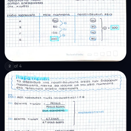
of
4
2