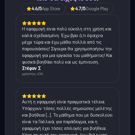
4.6
/5
App Store
4.7
/5
Google Play
Η εφαρμογή είναι πολύ εύκολη στη χρήση και
καλά σχεδιασμένη. Έχω βρει ό,τι έψαχνα
μέχρι τώρα και έχω μάθει πολλά από τις
παρουσιάσεις! Σίγουρα θα χρησιμοποιήσω την
εφαρμογή για μια εργασία του μαθήματος! Και
φυσικά βοηθάει πολύ και ως έμπνευση.
Στέφαν Σ
χρήστης iOS
Αυτή η εφαρμογή είναι πραγματικά τέλεια.
Υπάρχουν τόσες πολλές σημειώσεις μελέτης
και βοήθεια [...]. Το μάθημα που με δυσκολεύει
είναι τα Γαλλικά, για παράδειγμα, και η
εφαρμογή έχει τόσες επιλογές για βοήθεια.
Χάρη σε αυτή την εφαρμογή, έχω βελτιώσει