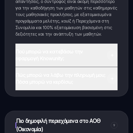
απαντήσεις, ο σύντροφος είναι ακόμη περισσότερο
για την καθοδήγηση των μαθητών στις καθημερινές
τους μαθησιακές προκλήσεις, με εξατομικευμένα
προγράμματα μελέτης, κουίζ ή Περιεχόμενα στη
Συνομιλία και 100% εξατομίκευση βασισμένη στις
δεξιότητες και την ανάπτυξη των μαθητών.
Πού μπορώ να κατεβάσω την
εφαρμογή Knowunity;
Μπορείτε να κατεβάσετε την εφαρμογή από το
Πώς μπορώ να λάβω την πληρωμή μου;
Google Play Store και το Apple App Store.
Πόσα μπορώ να κερδίσω;
Ναι, έχετε δωρεάν πρόσβαση στο περιεχόμενο της
εφαρμογής και στον AI companion μας. Για να
ξεκλειδώσετε ορισμένες λειτουργίες της εφαρμογής,
μπορείτε να αγοράσετε το Knowunity Pro.
Πιο δημοφιλή περιεχόμενα στο ΑΟΘ
9
(Οικονομία)