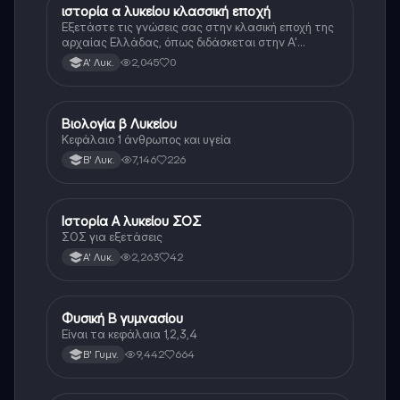
ιστορία α λυκείου κλασσική εποχή
Ιστορία
Εξετάστε τις γνώσεις σας στην κλασική εποχή της
αρχαίας Ελλάδας, όπως διδάσκεται στην Α'
Λυκείου.
2,045
0
Α' Λυκ.
Βιολογία β Λυκείου
Βιολογία
Κεφάλαιο 1 άνθρωπος και υγεία
7,146
226
Β' Λυκ.
Ιστορία Α λυκείου ΣΟΣ
Ιστορία
ΣΟΣ για εξετάσεις
2,263
42
Α' Λυκ.
Φυσική Β γυμνασίου
Φυσική
Είναι τα κεφάλαια 1,2,3,4
9,442
664
Β' Γυμν.