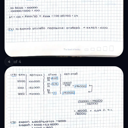
of
4
4