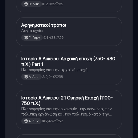
2,082
62
Β' Λυκ.
Αφηγηματικοί τρόποι
Νέα Ελληνικά
Λογοτεχνία
1,438
29
Γ' Γυμν.
Ιστορία Α Λυκείου: Αρχαϊκή εποχή (750- 480
Νέα Ελληνικά
π.Χ.) Part 1
Πληροφορίες για την αρχαϊκή εποχή
2,240
58
Α' Λυκ.
Ιστορία Ά Λυκείου: 2.1 Ομηρική Εποχή (1.100-
Νέα Ελληνικά
750 π.Χ.)
Πληροφορίες για την οικονομία, την κοινωνία, την
πολιτική οργάνωση και τον πολιτισμό κατά την
διάρκεια της ομηρικής εποχής.
2,493
52
Α' Λυκ.