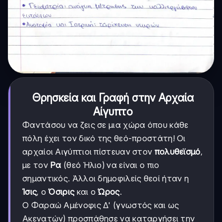
Θρησκεία και Γραφή στην Αρχαία
Αίγυπτο
Φαντάσου να ζεις σε μια χώρα όπου κάθε
πόλη έχει τον δικό της θεό-προστάτη! Οι
αρχαίοι Αιγύπτιοι πίστευαν στον
πολυθεϊσμό
,
με τον
Ρα
(θεό Ήλιο) να είναι ο πιο
σημαντικός. Άλλοι δημοφιλείς θεοί ήταν η
Ίσις
, ο
Όσιρις
και ο
Ώρος
.
Ο Φαραώ Αμένοφις Δ' (γνωστός και ως
Ακενατών) προσπάθησε να καταργήσει την