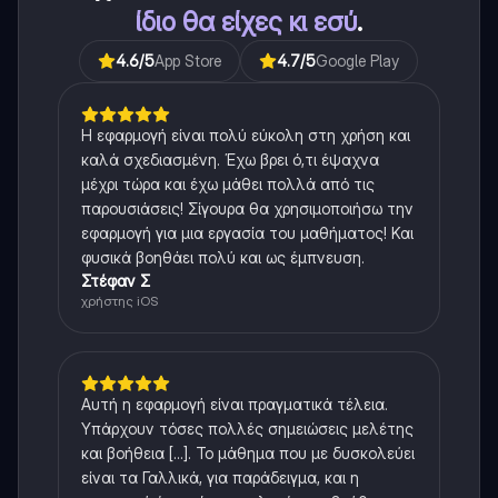
ίδιο θα είχες κι εσύ
.
4.6
/5
App Store
4.7
/5
Google Play
Η εφαρμογή είναι πολύ εύκολη στη χρήση και
καλά σχεδιασμένη. Έχω βρει ό,τι έψαχνα
μέχρι τώρα και έχω μάθει πολλά από τις
παρουσιάσεις! Σίγουρα θα χρησιμοποιήσω την
εφαρμογή για μια εργασία του μαθήματος! Και
φυσικά βοηθάει πολύ και ως έμπνευση.
Στέφαν Σ
χρήστης iOS
Αυτή η εφαρμογή είναι πραγματικά τέλεια.
Υπάρχουν τόσες πολλές σημειώσεις μελέτης
και βοήθεια [...]. Το μάθημα που με δυσκολεύει
είναι τα Γαλλικά, για παράδειγμα, και η