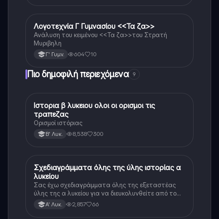
Λογοτεχνία Γ Γυμνασίου <<Τα ζα>>
Νέα Ελληνικά
Ανάλυση του κειμένου <<Τα ζα>>του Στρατή
Μυριβηλη
604
10
Γ' Γυμν.
Πιο δημοφιλή περιεχόμενα
9
Ιστορια β λυκειου ολοι οι ορισμοι τις
Ιστορία
τραπεζας
Ορισμοί ιστόριας
8,538
300
Β' Λυκ.
Σχεδιαγράμματα όλης της ύλης ιστορίας α
Ιστορία
λυκείου
Σας έχω σχεδιαγράμματα όλης της εξεταστέας
ύλης της α λυκείου για να διευκολυνθείτε από το
τεράστιο βάρος του βιβλίου
2,857
66
Α' Λυκ.