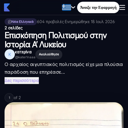
Άνοιξε την Εφαρμογή
604
προβολές
·
Ενημερώθηκε
18 Ιουλ 2026
·
Νέα Ελληνικά
2 σελίδες
Επισκόπηση Πολιτισμού στην
Ιστορία Α’ Λυκείου
κατερίνα
Κ
Ακολούθησε
@
kater1naaa
Ο αρχαίος αιγυπτιακός πολιτισμός είχε μια πλούσια
παράδοση που επηρέασε...
Δες περισσότερα
of
2
1