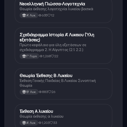
Νεοελληνική Γλώσσα-Λογοτεχνία
Νέα Ελληνικά
Θεωρία έκθεσης λογοτεχνία λυκείου βασικά
635
12
Α' Λυκ.
Σχεδιάγραμμα Ιστορία Α’ Λυκειου (Ύλη
Νέα Ελληνικά
εξετάσεις)
Πρώτο κεφάλαιο για ύλη εξετάσεων σε
σχεδιάγραμμα 2. Η Αίγυπτος (2.1. 2.2.)
1,268
22
Γ' Γυμν.
Θεωρία Έκθεσης Β Λυκείου
Νέα Ελληνικά
Έκθεση Γενικής Παιδείας Β Λυκείου Συνοπτική
Θεωρία
883
26
Β' Λυκ.
Έκθεση Α λυκείου
Νέα Ελληνικά
Θεωρία έκθεσης α λυκείου
1,203
33
Α' Λυκ.