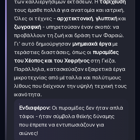
των καλλιεργήσιμων εκτάσεων. Η
ταρίχευση
τους έμαθε πολλά για ανατομία και ιατρική.
Όλες οι τέχνες -
αρχιτεκτονική
,
γλυπτική
και
ζωγραφική
- υπηρετούσαν έναν σκοπό: να
προβάλλουν τη ζωή και δράση των Φαραώ.
Γι' αυτό δημιούργησαν
μνημειακά έργα
με
τεράστιες διαστάσεις, όπως οι
πυραμίδες
του Χέοπος και του Χεφρήνος
στη Γκίζα.
Παράλληλα, κατασκεύαζαν εξαιρετικά έργα
μικροτεχνίας από μέταλλα και πολύτιμους
λίθους που δείχνουν την υψηλή τεχνική τους
ικανότητα.
Ενδιαφέρον:
Οι πυραμίδες δεν ήταν απλά
τάφοι - ήταν σύμβολα θεϊκής δύναμης
που έπρεπε να εντυπωσιάζουν για
αιώνες!