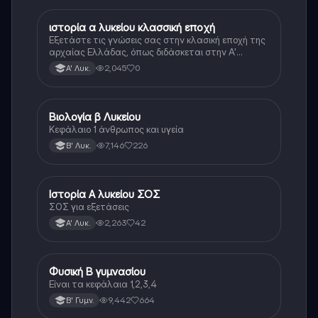
ιστορία α λυκείου κλασσική εποχή
Ιστορία
Εξετάστε τις γνώσεις σας στην κλασική εποχή της
αρχαίας Ελλάδας, όπως διδάσκεται στην Α'
Λυκείου.
2,045
0
Α' Λυκ.
Βιολογία β Λυκείου
Βιολογία
Κεφάλαιο 1 άνθρωπος και υγεία
7,146
226
Β' Λυκ.
Ιστορία Α λυκείου ΣΟΣ
Ιστορία
ΣΟΣ για εξετάσεις
2,263
42
Α' Λυκ.
Φυσική Β γυμνασίου
Φυσική
Είναι τα κεφάλαια 1,2,3,4
9,442
664
Β' Γυμν.