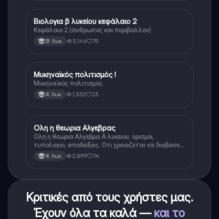
Βιολογια β λυκείου κεφάλαιο 2
Βιολογία
Κεφάλαιο 2 (άνθρωπος και περιβάλλον)
3,146
75
Β' Λυκ.
Μυκηναϊκός πολιτισμός !
Ιστορία
Μυκηναϊκός πολιτισμός
1,332
23
Α' Λυκ.
Ολη η θεωρια Αλγεβρας
Μαθηματικά
Ολη η θεωρια Αλγεβρα Α λυκειου, ορισμοι,
τυπολογιο, αποδειξεις. Οτι χρειαζεται να διαβασεις
για το θεωρητικο κομματι της αλγεβρας.
2,899
74
Α' Λυκ.
Κριτικές από τους χρήστες μας.
Έχουν όλα τα καλά —
και το