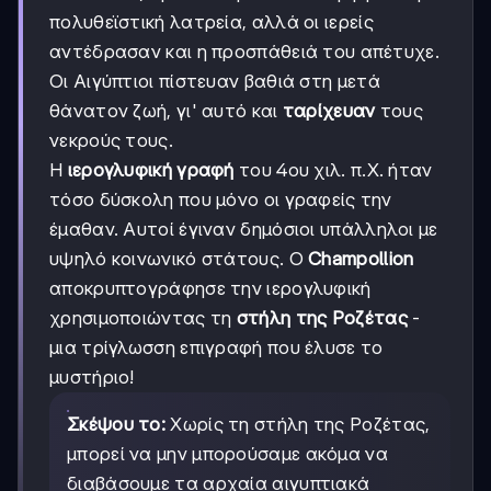
πολυθεϊστική λατρεία, αλλά οι ιερείς
αντέδρασαν και η προσπάθειά του απέτυχε.
Οι Αιγύπτιοι πίστευαν βαθιά στη μετά
θάνατον ζωή, γι' αυτό και
ταρίχευαν
τους
νεκρούς τους.
Η
ιερογλυφική γραφή
του 4ου χιλ. π.Χ. ήταν
τόσο δύσκολη που μόνο οι γραφείς την
έμαθαν. Αυτοί έγιναν δημόσιοι υπάλληλοι με
υψηλό κοινωνικό στάτους. Ο
Champollion
αποκρυπτογράφησε την ιερογλυφική
χρησιμοποιώντας τη
στήλη της Ροζέτας
-
μια τρίγλωσση επιγραφή που έλυσε το
μυστήριο!
Σκέψου το:
Χωρίς τη στήλη της Ροζέτας,
μπορεί να μην μπορούσαμε ακόμα να
διαβάσουμε τα αρχαία αιγυπτιακά