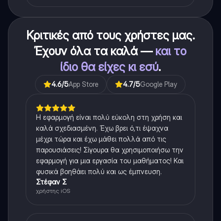
Κριτικές από τους χρήστες μας.
Έχουν όλα τα καλά —
και το
ίδιο θα είχες κι εσύ
.
4.6
/5
App Store
4.7
/5
Google Play
Η εφαρμογή είναι πολύ εύκολη στη χρήση και
καλά σχεδιασμένη. Έχω βρει ό,τι έψαχνα
μέχρι τώρα και έχω μάθει πολλά από τις
παρουσιάσεις! Σίγουρα θα χρησιμοποιήσω την
εφαρμογή για μια εργασία του μαθήματος! Και
φυσικά βοηθάει πολύ και ως έμπνευση.
Στέφαν Σ
χρήστης iOS