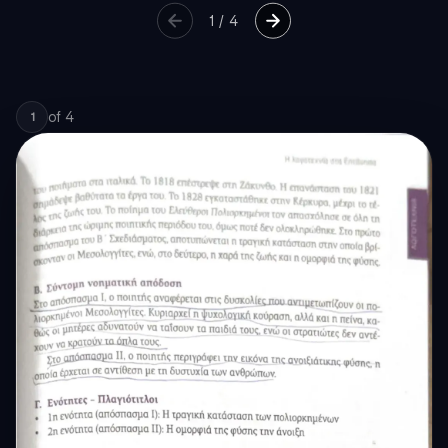
1
/
4
of
4
1