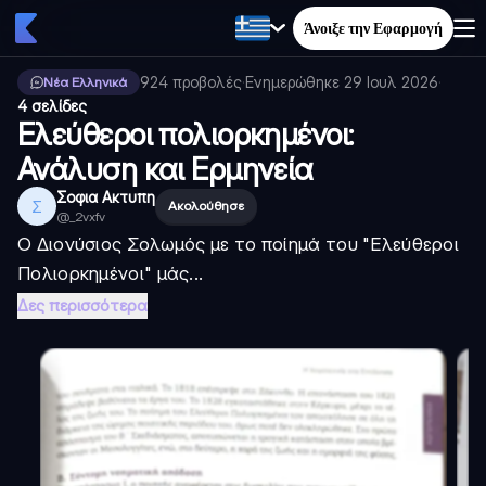
Άνοιξε την Εφαρμογή
924
προβολές
·
Ενημερώθηκε
29 Ιουλ 2026
·
Νέα Ελληνικά
4 σελίδες
Ελεύθεροι πολιορκημένοι:
Ανάλυση και Ερμηνεία
Σοφια Ακτυπη
Σ
Ακολούθησε
@
_2vxfv
Ο Διονύσιος Σολωμός με το ποίημά του "Ελεύθεροι
Πολιορκημένοι" μάς...
Δες περισσότερα