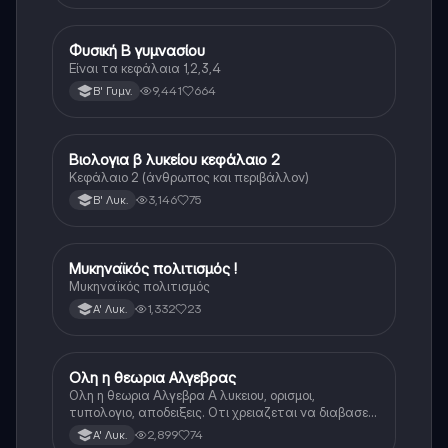
Φυσική Β γυμνασίου
Φυσική
Είναι τα κεφάλαια 1,2,3,4
9,441
664
Β' Γυμν.
Βιολογια β λυκείου κεφάλαιο 2
Βιολογία
Κεφάλαιο 2 (άνθρωπος και περιβάλλον)
3,146
75
Β' Λυκ.
Μυκηναϊκός πολιτισμός !
Ιστορία
Μυκηναϊκός πολιτισμός
1,332
23
Α' Λυκ.
Ολη η θεωρια Αλγεβρας
Μαθηματικά
Ολη η θεωρια Αλγεβρα Α λυκειου, ορισμοι,
τυπολογιο, αποδειξεις. Οτι χρειαζεται να διαβασεις
για το θεωρητικο κομματι της αλγεβρας.
2,899
74
Α' Λυκ.