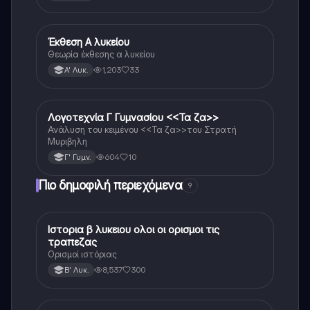
Έκθεση Α λυκείου
Νέα Ελληνικά
Θεωρία έκθεσης α λυκείου
1,203
33
Α' Λυκ.
Λογοτεχνία Γ Γυμνασίου <<Τα ζα>>
Νέα Ελληνικά
Ανάλυση του κειμένου <<Τα ζα>>του Στρατή
Μυριβηλη
604
10
Γ' Γυμν.
Πιο δημοφιλή περιεχόμενα
9
Ιστορια β λυκειου ολοι οι ορισμοι τις
Ιστορία
τραπεζας
Ορισμοί ιστόριας
8,537
300
Β' Λυκ.