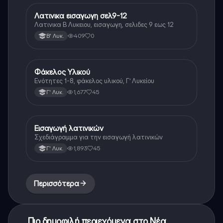
Λατινικα εισαγωγη σελ9-12
Νέα Ελληνικά
Λατινικα Β Λυκειου, εισαγωγη, σελιδες 9 εως 12
409
0
Β' Λυκ.
Φάκελος Υλικού
Αρχαία Ελληνικά
Ενότητες 1-8, φάκελος υλικού, Γ’ Λυκείου
1,677
45
Γ' Λυκ.
Εισαγωγή λατινικών
Λατινικά
Σχεδιάγραμμα για την εισαγωγή λατινικών
1,893
45
Γ' Λυκ.
Περισσότερα
Πιο δημοφιλή περιεχόμενα στο Νέα