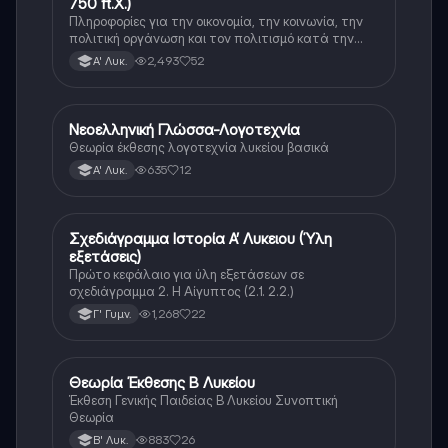
750 π.Χ.)
Πληροφορίες για την οικονομία, την κοινωνία, την
πολιτική οργάνωση και τον πολιτισμό κατά την
διάρκεια της ομηρικής εποχής.
2,493
52
Α' Λυκ.
Νεοελληνική Γλώσσα-Λογοτεχνία
Νέα Ελληνικά
Θεωρία έκθεσης λογοτεχνία λυκείου βασικά
635
12
Α' Λυκ.
Σχεδιάγραμμα Ιστορία Α’ Λυκειου (Ύλη
Νέα Ελληνικά
εξετάσεις)
Πρώτο κεφάλαιο για ύλη εξετάσεων σε
σχεδιάγραμμα 2. Η Αίγυπτος (2.1. 2.2.)
1,268
22
Γ' Γυμν.
Θεωρία Έκθεσης Β Λυκείου
Νέα Ελληνικά
Έκθεση Γενικής Παιδείας Β Λυκείου Συνοπτική
Θεωρία
883
26
Β' Λυκ.