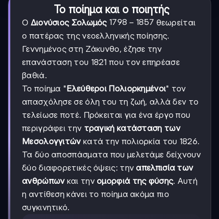
Το ποίημα και ο ποιητής
1798-
1798
−
1857
Ο
Διονύσιος Σολωμός
θεωρείται
1857
ο πατέρας της νεοελληνικής ποίησης.
Γεννημένος στη Ζάκυνθο, έζησε την
επανάσταση του 1821 που τον επηρέασε
βαθιά.
Το ποίημα "
Ελεύθεροι Πολιορκημένοι
" τον
απασχόλησε σε όλη του τη ζωή, αλλά δεν το
τελείωσε ποτέ. Πρόκειται για ένα έργο που
περιγράφει την
τραγική κατάσταση των
Μεσολογγιτών
κατά την πολιορκία του 1826.
Τα δύο αποσπάσματα που μελετάμε δείχνουν
δύο διαφορετικές όψεις: την
απελπισία των
ανθρώπων
και την
ομορφιά της φύσης
. Αυτή
η αντίθεση κάνει το ποίημα ακόμα πιο
συγκινητικό.