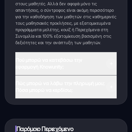
στους μαθητές. Αλλά δεν αφορά μόνο τις
απαντήσεις, ο σύντροφος είναι ακόμη περισσότερο
για την καθοδήγηση των μαθητών στις καθημερινές
τους μαθησιακές προκλήσεις, με εξατομικευμένα
προγράμματα μελέτης, κουίζ ή Περιεχόμενα στη
Συνομιλία και 100% εξατομίκευση βασισμένη στις
δεξιότητες και την ανάπτυξη των μαθητών.
Πού μπορώ να κατεβάσω την
εφαρμογή Knowunity;
Μπορείτε να κατεβάσετε την εφαρμογή από το
Πώς μπορώ να λάβω την πληρωμή μου;
Google Play Store και το Apple App Store.
Πόσα μπορώ να κερδίσω;
Ναι, έχετε δωρεάν πρόσβαση στο περιεχόμενο της
εφαρμογής και στον AI companion μας. Για να
ξεκλειδώσετε ορισμένες λειτουργίες της εφαρμογής,
μπορείτε να αγοράσετε το Knowunity Pro.
Παρόμοιο Περιεχόμενο