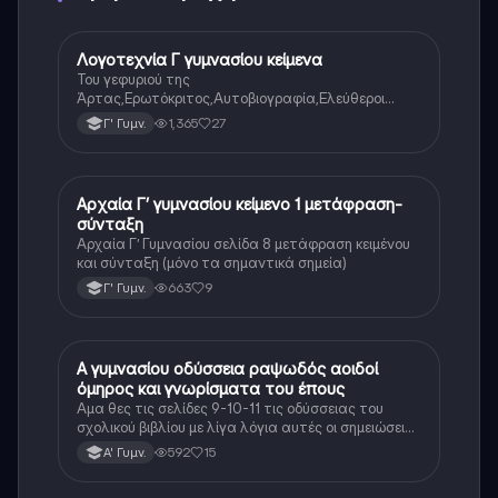
Λογοτεχνία Γ γυμνασίου κείμενα
Νέα Ελληνικά
Του γεφυριού της
Άρτας,Ερωτόκριτος,Αυτοβιογραφία,Ελεύθεροι
Πολιορκημένοι,Όσο μπορείς,Γιατί μ’αγάπησες,Ένας
1,365
27
Γ' Γυμν.
ρώσος συνταγματάρχης στη Λάρισα,Ο Παχύς και ο
Αδύνατος
Αρχαία Γ’ γυμνασίου κείμενο 1 μετάφραση-
Αρχαία Ελληνικά
σύνταξη
Αρχαία Γ’ Γυμνασίου σελίδα 8 μετάφραση κειμένου
και σύνταξη (μόνο τα σημαντικά σημεία)
663
9
Γ' Γυμν.
Α γυμνασίου οδύσσεια ραψωδός αοιδοί
Αρχαία Ελληνικά
όμηρος και γνωρίσματα του έπους
Αμα θες τις σελίδες 9-10-11 τις οδύσσειας του
σχολικού βιβλίου με λίγα λόγια αυτές οι σημειώσεις
θα σε βοηθήσουν αρκετά στο διάβασμα σου
592
15
Α' Γυμν.