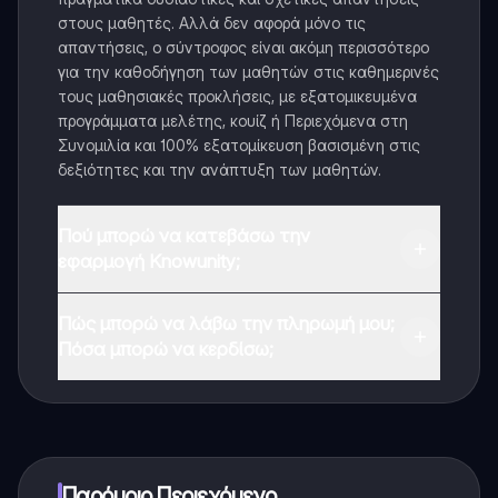
στους μαθητές. Αλλά δεν αφορά μόνο τις
απαντήσεις, ο σύντροφος είναι ακόμη περισσότερο
για την καθοδήγηση των μαθητών στις καθημερινές
τους μαθησιακές προκλήσεις, με εξατομικευμένα
προγράμματα μελέτης, κουίζ ή Περιεχόμενα στη
Συνομιλία και 100% εξατομίκευση βασισμένη στις
δεξιότητες και την ανάπτυξη των μαθητών.
Πού μπορώ να κατεβάσω την
εφαρμογή Knowunity;
Μπορείτε να κατεβάσετε την εφαρμογή από το
Πώς μπορώ να λάβω την πληρωμή μου;
Google Play Store και το Apple App Store.
Πόσα μπορώ να κερδίσω;
Ναι, έχετε δωρεάν πρόσβαση στο περιεχόμενο της
εφαρμογής και στον AI companion μας. Για να
ξεκλειδώσετε ορισμένες λειτουργίες της εφαρμογής,
μπορείτε να αγοράσετε το Knowunity Pro.
Παρόμοιο Περιεχόμενο