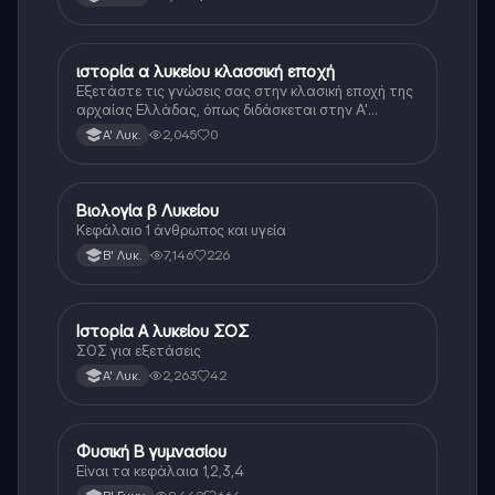
ιστορία α λυκείου κλασσική εποχή
Ιστορία
Εξετάστε τις γνώσεις σας στην κλασική εποχή της
αρχαίας Ελλάδας, όπως διδάσκεται στην Α'
Λυκείου.
2,045
0
Α' Λυκ.
Βιολογία β Λυκείου
Βιολογία
Κεφάλαιο 1 άνθρωπος και υγεία
7,146
226
Β' Λυκ.
Ιστορία Α λυκείου ΣΟΣ
Ιστορία
ΣΟΣ για εξετάσεις
2,263
42
Α' Λυκ.
Φυσική Β γυμνασίου
Φυσική
Είναι τα κεφάλαια 1,2,3,4