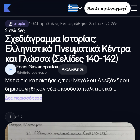
Άνοιξε την Εφαρμογή
1.041
προβολές
·
Ενημερώθηκε
25 Ιουλ 2026
·
Ιστορία
2 σελίδες
Σχεδιάγραμμα Ιστορίας:
Ελληνιστικά Πνευματικά Κέντρα
και Γλώσσα (Σελίδες 140-142)
Fotini Giovanopoulou
F
Ακολούθησε
@
fotinigiovanopo
Μετά τις κατακτήσεις του Μεγάλου Αλεξάνδρου
δημιουργήθηκαν νέα σπουδαία πολιτιστικά...
Δες περισσότερα
of
2
1