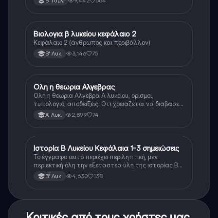
9,442
664
Β' Γυμν.
Βιολογια β λυκείου κεφάλαιο 2
Βιολογία
Κεφάλαιο 2 (άνθρωπος και περιβάλλον)
3,146
75
Β' Λυκ.
Ολη η θεωρια Αλγεβρας
Μαθηματικά
Ολη η θεωρια Αλγεβρα Α λυκειου, ορισμοι,
τυπολογιο, αποδειξεις. Οτι χρειαζεται να διαβασεις
για το θεωρητικο κομματι της αλγεβρας.
2,899
74
Α' Λυκ.
Ιστορία Β Λυκείου Κεφάλαια 1-3 σημειώσεις
Ιστορία
Το έγγραφο αυτό περιέχει περιληπτική, μεν
περιεκτική όλη την εξεταστέα ύλη της ιστορίας Β
λυκείου για τα πρώτα 3 Κεφάλαια, δηλαδή την
4,630
138
Β' Λυκ.
μισή ύλη. Το έγγραφο έχει γραφτεί με προσοχή και
άριστη ταυτόσημο το βιβλίο, όμως πολύ πιο απλά
στη κατανόηση!
Κριτικές από τους χρήστες μας.