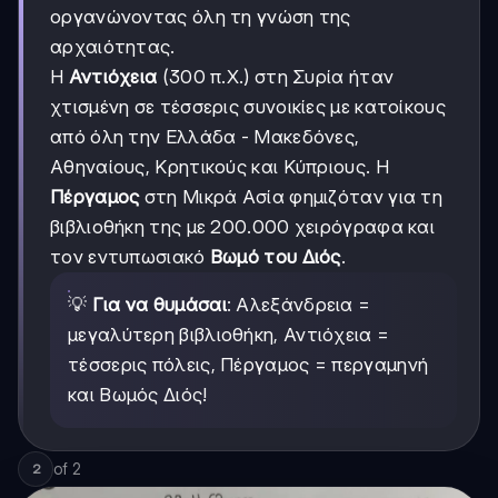
οργανώνοντας όλη τη γνώση της
αρχαιότητας.
Η
Αντιόχεια
(300 π.Χ.) στη Συρία ήταν
χτισμένη σε τέσσερις συνοικίες με κατοίκους
από όλη την Ελλάδα - Μακεδόνες,
Αθηναίους, Κρητικούς και Κύπριους. Η
Πέργαμος
στη Μικρά Ασία φημιζόταν για τη
βιβλιοθήκη της με 200.000 χειρόγραφα και
τον εντυπωσιακό
Βωμό του Διός
.
💡
Για να θυμάσαι
: Αλεξάνδρεια =
μεγαλύτερη βιβλιοθήκη, Αντιόχεια =
τέσσερις πόλεις, Πέργαμος = περγαμηνή
και Βωμός Διός!
of
2
2