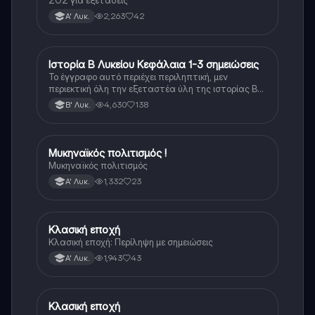
ΣΟΣ για εξετάσεις
2,263
42
Α' Λυκ.
Ιστορία Β Λυκείου Κεφάλαια 1-3 σημειώσεις
Ιστορία
Το έγγραφο αυτό περιέχει περιληπτική, μεν
περιεκτική όλη την εξεταστέα ύλη της ιστορίας Β
λυκείου για τα πρώτα 3 Κεφάλαια, δηλαδή την
4,630
138
Β' Λυκ.
μισή ύλη. Το έγγραφο έχει γραφτεί με προσοχή και
άριστη ταυτόσημο το βιβλίο, όμως πολύ πιο απλά
στη κατανόηση!
Μυκηναϊκός πολιτισμός !
Ιστορία
Μυκηναϊκός πολιτισμός
1,332
23
Α' Λυκ.
Κλασική εποχή
Ιστορία
Κλασική εποχή: Περίληψη με σημειώσεις
1,943
43
Α' Λυκ.
Κλασική εποχή
Ιστορία