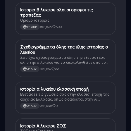
Ιστορια β λυκειου ολοι οι ορισμοι τις
Ιστορία
τραπεζας
Ορισμοί ιστόριας
8,539
300
Β' Λυκ.
Σχεδιαγράμματα όλης της ύλης ιστορίας α
Ιστορία
λυκείου
Σας έχω σχεδιαγράμματα όλης της εξεταστέας
ύλης της α λυκείου για να διευκολυνθείτε από το
τεράστιο βάρος του βιβλίου
2,857
66
Α' Λυκ.
ιστορία α λυκείου κλασσική εποχή
Ιστορία
Εξετάστε τις γνώσεις σας στην κλασική εποχή της
αρχαίας Ελλάδας, όπως διδάσκεται στην Α'
Λυκείου.
2,045
0
Α' Λυκ.
Ιστορία Α λυκείου ΣΟΣ
Ιστορία