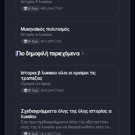
Ιστορία Α λυκείου
5,604
107
Α' Λυκ.
Μυκηναϊκός πολιτισμός
Ιστορία
Ιστορία α λυκείου
2,259
32
Α' Λυκ.
Πιο δημοφιλή περιεχόμενα
9
Ιστορια β λυκειου ολοι οι ορισμοι τις
Ιστορία
τραπεζας
Ορισμοί ιστόριας
8,539
300
Β' Λυκ.
Σχεδιαγράμματα όλης της ύλης ιστορίας α
Ιστορία
λυκείου
Σας έχω σχεδιαγράμματα όλης της εξεταστέας
ύλης της α λυκείου για να διευκολυνθείτε από το
τεράστιο βάρος του βιβλίου
2,857
66
Α' Λυκ.