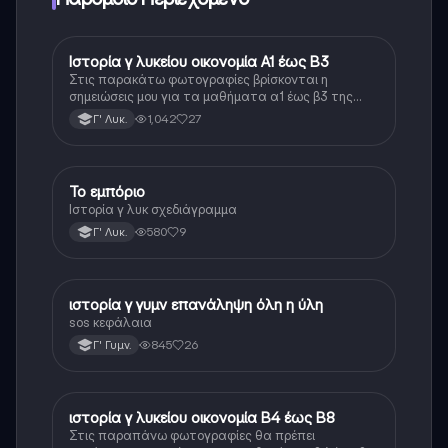
Ιστορία γ λυκείου οικονομία Α1 έως Β3
Ιστορία
Στις παρακάτω φωτογραφίες βρίσκονται η
σημειώσεις μου για τα μαθήματα α1 έως β3 της
οικονομίας της ιστορίας κατεύθυνσης γ λυκείου οι
1,042
27
Γ' Λυκ.
σημειώσεις αυτές είναι βασισμένες στον τρόπο που
είναι γραμμένο το βιβλίο δηλαδή τα κείμενα είναι
ίδια ή μοιάζουν αρκετά
Το εμπόριο
Ιστορία
Ιστορία γ λυκ σχεδιάγραμμα
580
9
Γ' Λυκ.
ιστορία γ γυμν επανάληψη όλη η ύλη
Ιστορία
sos κεφάλαια
845
26
Γ' Γυμν.
ιστορία γ λυκείου οικονομία Β4 έως Β8
Ιστορία
Στις παραπάνω φωτογραφίες θα πρέπει