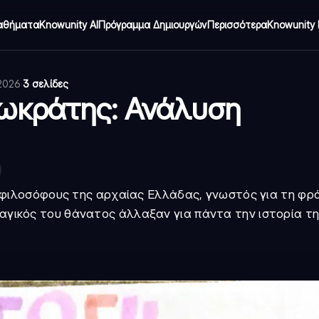
αθήματα
Knowunity AI
Πρόγραμμα Δημιουργών
Περισσότερα
Knowunity 
 2026
·
3 σελίδες
Σωκράτης: Ανάλυση
 φιλοσόφους της αρχαίας Ελλάδας, γνωστός για τη φρά
τραγικός του θάνατος άλλαξαν για πάντα την ιστορία τ