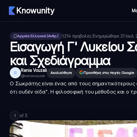
Knowunity
Μ
1.214
προβολές
·
Ενημερώθηκε
21 Ιουλ
Αρχαία Ελληνικά (Ανθρ.)
Εισαγωγή Γ' Λυκείου 
και Σχεδιάγραμμα
Rania Vouzali
R
Ακολούθησε
Προσθήκη στις πηγές Google
@
raniavouzali
Ο
Σωκράτης
είναι ένας από τους σημαντικότερους
ότι ουδέν οίδα". Η φιλοσοφική του μέθοδος και ο 
of
3
1