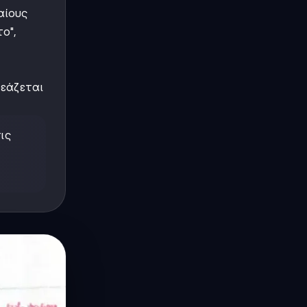
αίους
ο",
ρεάζεται
ις