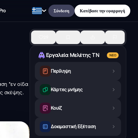
Σύνδεση
Κατέβασε την εφαρμογή
Pro
29
Εργαλεία Μελέτης ΤΝ
ΝΈΟ
Περίληψη
ση "εν οίδα
Κάρτες μνήμης
ης σκέψης.
Κουίζ
Δοκιμαστική Εξέταση