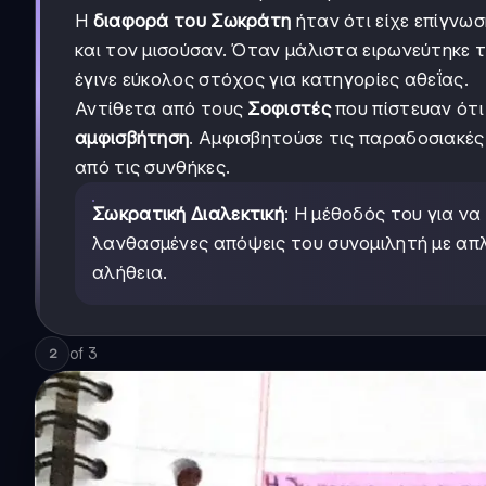
Η
διαφορά του Σωκράτη
ήταν ότι είχε επίγνω
και τον μισούσαν. Όταν μάλιστα ειρωνεύτηκε
έγινε εύκολος στόχος για κατηγορίες αθεΐας.
Αντίθετα από τους
Σοφιστές
που πίστευαν ότι
αμφισβήτηση
. Αμφισβητούσε τις παραδοσιακές 
από τις συνθήκες.
Σωκρατική Διαλεκτική
: Η μέθοδός του για να
λανθασμένες απόψεις του συνομιλητή με απλέ
αλήθεια.
of
3
2