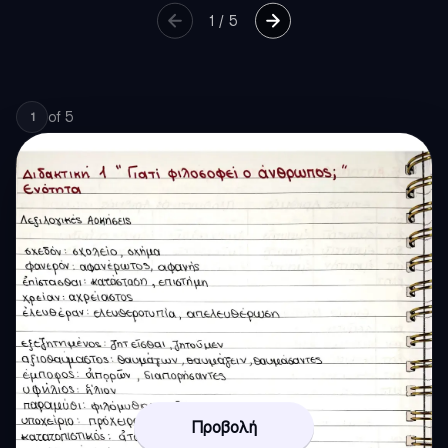
1
/
5
of
5
1
Προβολή