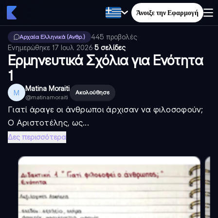
Άνοιξε την Εφαρμογή
445
προβολές
·
Αρχαία Ελληνικά (Ανθρ.)
Ενημερώθηκε
17 Ιουλ 2026
·
5 σελίδες
Ερμηνευτικά Σχόλια για Ενότητα
1
Matina Moraiti
M
Ακολούθησε
@
matinamoraiti
Γιατί άραγε οι άνθρωποι άρχισαν να φιλοσοφούν;
Ο Αριστοτέλης, ως...
Δες περισσότερα