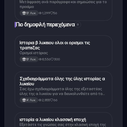
Μετάφραση ανά παράγραφο και σημειώσεις για το
προοίμιο
1,299
56
Β' Λυκ.
Πιο δημοφιλή περιεχόμενα
9
Ιστορια β λυκειου ολοι οι ορισμοι τις
Ιστορία
τραπεζας
Ορισμοί ιστόριας
8,536
300
Β' Λυκ.
Σχεδιαγράμματα όλης της ύλης ιστορίας α
Ιστορία
λυκείου
Σας έχω σχεδιαγράμματα όλης της εξεταστέας
ύλης της α λυκείου για να διευκολυνθείτε από το
τεράστιο βάρος του βιβλίου
2,855
66
Α' Λυκ.
ιστορία α λυκείου κλασσική εποχή
Ιστορία
Εξετάστε τις γνώσεις σας στην κλασική εποχή της