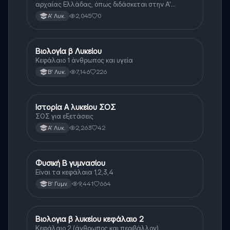
αρχαίας Ελλάδας, όπως διδάσκεται στην Α'
Λυκείου.
2,045
0
Α' Λυκ.
Βιολογία β Λυκείου
Βιολογία
Κεφάλαιο 1 άνθρωπος και υγεία
7,146
226
Β' Λυκ.
Ιστορία Α λυκείου ΣΟΣ
Ιστορία
ΣΟΣ για εξετάσεις
2,263
42
Α' Λυκ.
Φυσική Β γυμνασίου
Φυσική
Είναι τα κεφάλαια 1,2,3,4
9,441
664
Β' Γυμν.
Βιολογια β λυκείου κεφάλαιο 2
Βιολογία
Κεφάλαιο 2 (άνθρωπος και περιβάλλον)