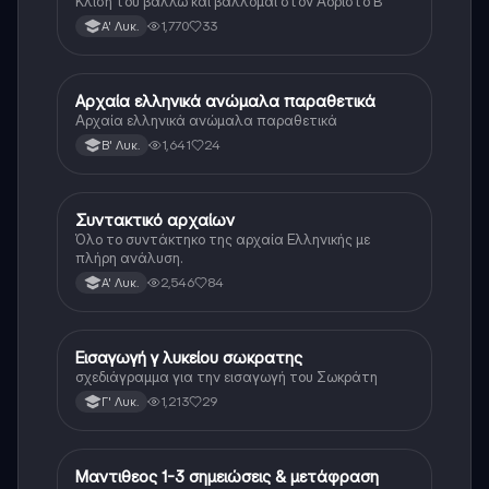
Κλίση του βάλλω και βάλλομαι στον Αόριστο Β
1,770
33
Α' Λυκ.
Αρχαία ελληνικά ανώμαλα παραθετικά
Αρχαία Ελληνικά (Ανθρ.)
Αρχαία ελληνικά ανώμαλα παραθετικά
1,641
24
Β' Λυκ.
Συντακτικό αρχαίων
Αρχαία Ελληνικά
Όλο το συντάκτηκο της αρχαία Ελληνικής με
πλήρη ανάλυση.
2,546
84
Α' Λυκ.
Εισαγωγή γ λυκείου σωκρατης
Αρχαία Ελληνικά (Ανθρ.)
σχεδιάγραμμα για την εισαγωγή του Σωκράτη
1,213
29
Γ' Λυκ.
Μαντιθεος 1-3 σημειώσεις & μετάφραση
Αρχαία Ελληνικά (Ανθρ.)