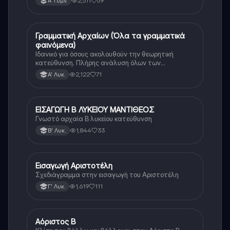
2,511
59
Α' Γυμν.
Γραμματική Αρχαίων (Όλα τα γραμματικά
Αρχαία Ελληνικά
φαινόμενα)
Ιδανικό για όσους ακολουθούν την θεωρητική
κατεύθυνση. Πλήρης ανάλυση όλων των
γραμματικών φαινομένων της αρχαίας Ελληνικής.
2,122
71
Α' Λυκ.
ΕΙΣΑΓΩΓΗ Β ΛΥΚΕΙΟΥ ΜΑΝΤΙΘΕΟΣ
Αρχαία Ελληνικά (Ανθρ.)
Γνωστό αρχαία Β λυκείου κατεύθυνση
1,844
33
Β' Λυκ.
Εισαγωγή Αριστοτέλη
Αρχαία Ελληνικά (Ανθρ.)
Σχεδιάγραμμα στην εισαγωγή του Αριστοτέλη
1,619
111
Γ' Λυκ.
Αόριστος Β
Αρχαία Ελληνικά