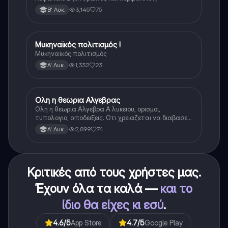
3,145
75
Β' Λυκ.
Μυκηναϊκός πολιτισμός !
Ιστορία
Μυκηναϊκός πολιτισμός
1,332
23
Α' Λυκ.
Ολη η θεωρια Αλγεβρας
Μαθηματικά
Ολη η θεωρια Αλγεβρα Α λυκειου, ορισμοι,
τυπολογιο, αποδειξεις. Οτι χρειαζεται να διαβασεις
για το θεωρητικο κομματι της αλγεβρας.
2,899
74
Α' Λυκ.
Κριτικές από τους χρήστες μας.
Έχουν όλα τα καλά —
και το
ίδιο θα είχες κι εσύ
.
4.6
/5
App Store
4.7
/5
Google Play