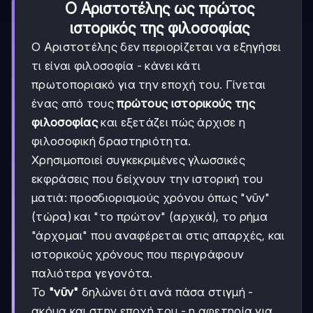
Ο Αριστοτέλης ως πρώτος
ιστορικός της φιλοσοφίας
Ο Αριστοτέλης δεν περιορίζεται να εξηγήσει
τι είναι φιλοσοφία - κάνει κάτι
πρωτοποριακό για την εποχή του. Γίνεται
ένας από τους
πρώτους ιστορικούς της
φιλοσοφίας
και εξετάζει πώς άρχισε η
φιλοσοφική δραστηριότητα.
Χρησιμοποιεί συγκεκριμένες γλωσσικές
εκφράσεις που δείχνουν την ιστορική του
ματιά: προσδιορισμούς χρόνου όπως "νῦν"
(τώρα) και "το πρώτον" (αρχικά), το ρήμα
"άρχομαι" που αναφέρεται στις απαρχές, και
ιστορικούς χρόνους που περιγράφουν
παλιότερα γεγονότα.
Το
"νῦν"
δηλώνει ότι ανά πάσα στιγμή -
ακόμα και στην εποχή του - η αφετηρία για