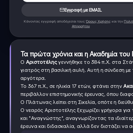
Εγγραφή με EMAIL
Κάνοντας εγγραφή αποδέχεσαι τους
Όρους Χρήσης
και την
Πολιτ
Απορρήτου
Τα πρώτα χρόνια και η Ακαδημία το
Ο
Αριστοτέλης
γεννήθηκε το 384 π.Χ. στα Στά
γιατρός στη βασιλική αυλή. Αυτή η σύνδεση με
αργότερα.
Το 367 π.Χ., σε ηλικία 17 ετών, φτάνει στην
Ακα
περιβάλλον επιστημονικής έρευνας, όπου διαφο
Ο Πλάτωνας λείπει στη Σικελία, οπότε η διεύθ
Ο νεαρός Αριστοτέλης ξεχωρίζει γρήγορα για
και "Αναγνώστης", αναγνωρίζοντας τα ιδιαίτε
έρευνα και διδασκαλία, αλλά δεν διστάζει να α