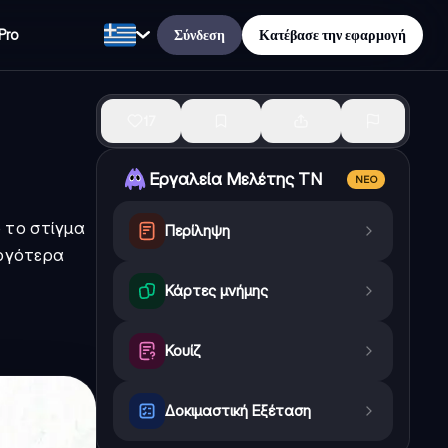
Σύνδεση
Κατέβασε την εφαρμογή
Pro
17
Εργαλεία Μελέτης ΤΝ
ΝΈΟ
 το στίγμα
Περίληψη
αργότερα
Κάρτες μνήμης
Κουίζ
Δοκιμαστική Εξέταση