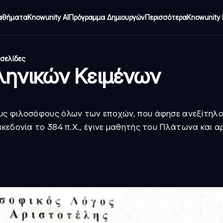
αθήματα
Knowunity AI
Πρόγραμμα Δημιουργών
Περισσότερα
Knowunity 
 σελίδες
ληνικών Κειμένων
ους φιλοσόφους όλων των εποχών, που άφησε ανεξίτηλο
ακεδονία το 384 π.Χ., έγινε μαθητής του Πλάτωνα και 