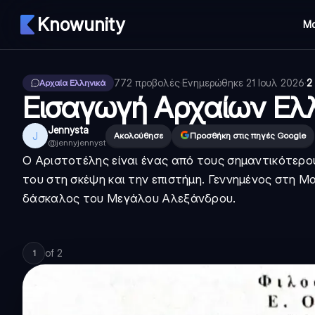
Knowunity
Μ
772
προβολές
·
Ενημερώθηκε
21 Ιουλ 2026
·
2
Αρχαία Ελληνικά
Εισαγωγή Αρχαίων Ελ
Jennysta
J
Ακολούθησε
Προσθήκη στις πηγές Google
@
jennyjennyst
Ο Αριστοτέλης είναι ένας από τους σημαντικότερ
του στη σκέψη και την επιστήμη. Γεννημένος στη Μ
δάσκαλος του Μεγάλου Αλεξάνδρου.
of
2
1