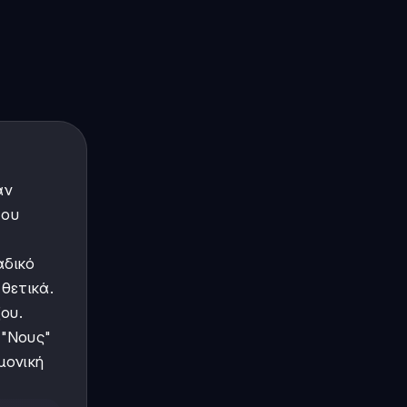
αν
του
αδικό
θετικά.
ου.
 "Νους"
μονική