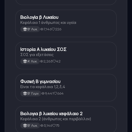
Βιολογία β Λυκείου
Βιολογία
Κεφάλαιο 1 άνθρωπος και υγεία
7,146
226
Β' Λυκ.
Ιστορία Α λυκείου ΣΟΣ
Ιστορία
ΣΟΣ για εξετάσεις
2,263
42
Α' Λυκ.
Φυσική Β γυμνασίου
Φυσική
Είναι τα κεφάλαια 1,2,3,4
9,441
664
Β' Γυμν.
Βιολογια β λυκείου κεφάλαιο 2
Βιολογία
Κεφάλαιο 2 (άνθρωπος και περιβάλλον)
3,146
75
Β' Λυκ.