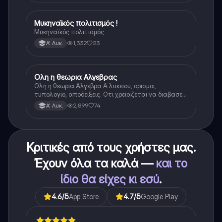
Μυκηναϊκός πολιτισμός !
Ιστορία
Μυκηναϊκός πολιτισμός
1,332
23
Α' Λυκ.
Ολη η θεωρια Αλγεβρας
Μαθηματικά
Ολη η θεωρια Αλγεβρα Α λυκειου, ορισμοι,
τυπολογιο, αποδειξεις. Οτι χρειαζεται να διαβασεις
για το θεωρητικο κομματι της αλγεβρας.
2,899
74
Α' Λυκ.
Κριτικές από τους χρήστες μας.
Έχουν όλα τα καλά —
και το
ίδιο θα είχες κι εσύ
.
4.6
/5
App Store
4.7
/5
Google Play