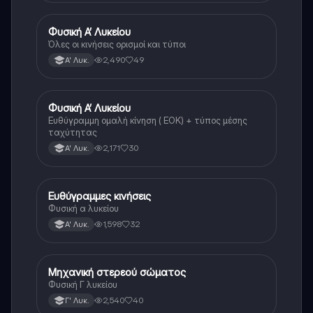
Φυσική Α’ Λυκείου
Φυσική
Όλες οι κινήσεις ορισμοί και τύποι
2,490
49
Α' Λυκ.
Φυσική Α’ Λυκείου
Φυσική
Ευθύγραμμη ομαλή κίνηση ( ΕΟΚ) + τύπος μέσης
ταχύτητας
2,171
30
Α' Λυκ.
Ευθύγραμμες κινήσεις
Φυσική
Φυσική α λυκείου
1,598
32
Α' Λυκ.
Μηχανική στερεού σώματος
Φυσική
Φυσική Γ λυκείου
2,540
40
Γ' Λυκ.