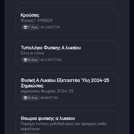
Κρούσεις
Φυσική
Φυσική Γ ΛΥΚΕΙΟΥ
1,652
29
Γ' Λυκ.
Τυπολόγιο Φυσικης Α λυκείου
Φυσική
Όλοι οι τύποι
3,057
156
Α' Λυκ.
Φυσική Α Λυκείου Εξεταστέα Ύλη 2024-25
Φυσική
Σημειώσεις
σημειώσεις θεωρίας 2024-25
889
30
Α' Λυκ.
Θεωρια φυσικης α λυκειου
Φυσική
Περιεχει τυπους μεθοδολογιες και ορισμους καθε
κεφαλαιου