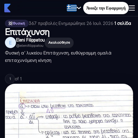
Άνοιξε την Εφαρμογή
367
προβολές
·
Ενημερώθηκε
26 Ιουλ 2026
·
1 σελίδα
Φυσική
Επιτάχυνση
Eleni Filippatou
E
Ακολούθησε
@
elenifilippatou
Φυσική α’ λυκείου Επιτάχυνση, ευθύγραμμη ομαλά
επιταχυνόμενη κίνηση
of
1
1