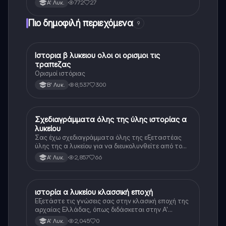
772
27
Α' Λυκ.
Πιο δημοφιλή περιεχόμενα
9
Ιστορια β λυκειου ολοι οι ορισμοι τις
Ιστορία
τραπεζας
Ορισμοί ιστόριας
8,537
300
Β' Λυκ.
Σχεδιαγράμματα όλης της ύλης ιστορίας α
Ιστορία
λυκείου
Σας έχω σχεδιαγράμματα όλης της εξεταστέας
ύλης της α λυκείου για να διευκολυνθείτε από το
τεράστιο βάρος του βιβλίου
2,857
66
Α' Λυκ.
ιστορία α λυκείου κλασσική εποχή
Ιστορία
Εξετάστε τις γνώσεις σας στην κλασική εποχή της
αρχαίας Ελλάδας, όπως διδάσκεται στην Α'
Λυκείου.
2,045
0
Α' Λυκ.