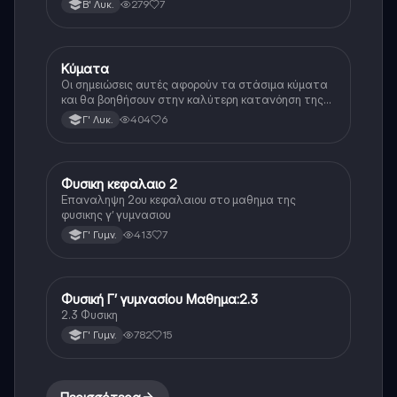
279
7
Β' Λυκ.
Κύματα
Φυσική (Θετ.)
Οι σημειώσεις αυτές αφορούν τα στάσιμα κύματα
και θα βοηθήσουν στην καλύτερη κατανόηση της
θεωρίας 🌊
404
6
Γ' Λυκ.
Φυσικη κεφαλαιο 2
Φυσική
Επαναληψη 2ου κεφαλαιου στο μαθημα της
φυσικης γ’ γυμνασιου
413
7
Γ' Γυμν.
Φυσική Γ’ γυμνασίου Μαθημα:2.3
Φυσική
2.3 Φυσικη
782
15
Γ' Γυμν.