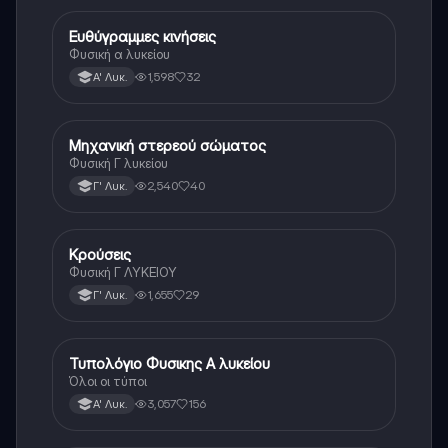
Ευθύγραμμες κινήσεις
Φυσική
Φυσική α λυκείου
1,598
32
Α' Λυκ.
Μηχανική στερεού σώματος
Φυσική
Φυσική Γ λυκείου
2,540
40
Γ' Λυκ.
Κρούσεις
Φυσική
Φυσική Γ ΛΥΚΕΙΟΥ
1,655
29
Γ' Λυκ.
Τυπολόγιο Φυσικης Α λυκείου
Φυσική
Όλοι οι τύποι
3,057
156
Α' Λυκ.