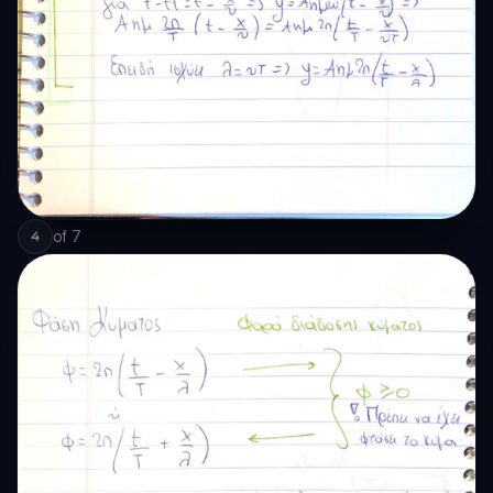
of
7
4