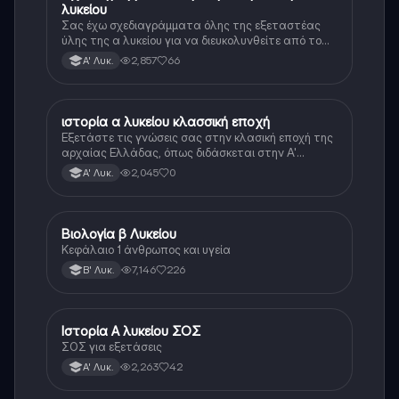
λυκείου
Σας έχω σχεδιαγράμματα όλης της εξεταστέας
ύλης της α λυκείου για να διευκολυνθείτε από το
τεράστιο βάρος του βιβλίου
2,857
66
Α' Λυκ.
ιστορία α λυκείου κλασσική εποχή
Ιστορία
Εξετάστε τις γνώσεις σας στην κλασική εποχή της
αρχαίας Ελλάδας, όπως διδάσκεται στην Α'
Λυκείου.
2,045
0
Α' Λυκ.
Βιολογία β Λυκείου
Βιολογία
Κεφάλαιο 1 άνθρωπος και υγεία
7,146
226
Β' Λυκ.
Ιστορία Α λυκείου ΣΟΣ
Ιστορία
ΣΟΣ για εξετάσεις
2,263
42
Α' Λυκ.