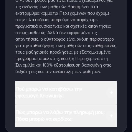
Ο AI σύντροφός μας είναι ειδικά σχεδιασμένος για
τις ανάγκες των μαθητών. Βασισμένοι στα
εκατομμύρια κομμάτια Περιεχομένων που έχουμε
στην πλατφόρμα, μπορούμε να παρέχουμε
πραγματικά ουσιαστικές και σχετικές απαντήσεις
στους μαθητές. Αλλά δεν αφορά μόνο τις
απαντήσεις, ο σύντροφος είναι ακόμη περισσότερο
για την καθοδήγηση των μαθητών στις καθημερινές
τους μαθησιακές προκλήσεις, με εξατομικευμένα
προγράμματα μελέτης, κουίζ ή Περιεχόμενα στη
Συνομιλία και 100% εξατομίκευση βασισμένη στις
δεξιότητες και την ανάπτυξη των μαθητών.
Πού μπορώ να κατεβάσω την
εφαρμογή Knowunity;
Μπορείτε να κατεβάσετε την εφαρμογή από το
Πώς μπορώ να λάβω την πληρωμή μου;
Google Play Store και το Apple App Store.
Πόσα μπορώ να κερδίσω;
Ναι, έχετε δωρεάν πρόσβαση στο περιεχόμενο της