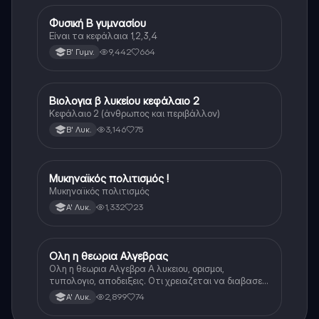
Φυσική Β γυμνασίου
Φυσική
Είναι τα κεφάλαια 1,2,3,4
9,442
664
Β' Γυμν.
Βιολογια β λυκείου κεφάλαιο 2
Βιολογία
Κεφάλαιο 2 (άνθρωπος και περιβάλλον)
3,146
75
Β' Λυκ.
Μυκηναϊκός πολιτισμός !
Ιστορία
Μυκηναϊκός πολιτισμός
1,332
23
Α' Λυκ.
Ολη η θεωρια Αλγεβρας
Μαθηματικά
Ολη η θεωρια Αλγεβρα Α λυκειου, ορισμοι,
τυπολογιο, αποδειξεις. Οτι χρειαζεται να διαβασεις
για το θεωρητικο κομματι της αλγεβρας.
2,899
74
Α' Λυκ.