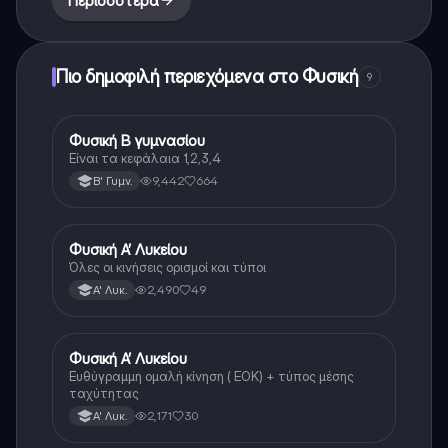
Περισσότερα
Πιο δημοφιλή περιεχόμενα στο Φυσική
9
Φυσική Β γυμνασίου
Φυσική
Είναι τα κεφάλαια 1,2,3,4
9,442
664
Β' Γυμν.
Φυσική Α’ Λυκείου
Φυσική
Όλες οι κινήσεις ορισμοί και τύποι
2,490
49
Α' Λυκ.
Φυσική Α’ Λυκείου
Φυσική
Ευθύγραμμη ομαλή κίνηση ( ΕΟΚ) + τύπος μέσης
ταχύτητας
2,171
30
Α' Λυκ.