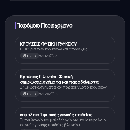
εφαρμογής και στον AI companion μας. Για να
ξεκλειδώσετε ορισμένες λειτουργίες της εφαρμογής,
μπορείτε να αγοράσετε το Knowunity Pro.
Παρόμοιο Περιεχόμενο
ΚΡΟΥΣΕΙΣ ΦΥΣΙΚΗ Γ’ΛΥΚΕΙΟΥ
Φυσική (Θετ.)
Η θεωρία των κρούσεων και αποδείξεις
1,125
27
Γ' Λυκ.
Κρούσεις Γ λυκείου Φυσική
Φυσική (Θετ.)
σημειώσεις,σχήματα και παραδείγματα
Σημειώσεις,σχήματα και παραδείγματα κρούσεων!
1,262
20
Γ' Λυκ.
κεφαλαιο 1 φυσικής γενικής παιδείας
Φυσική
Τυποι θεωρία και μεθοδολογία για το 1ο κεφαλαιο
φυσικής γενικής παιδείας β λυκείου