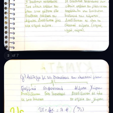
of
7
2