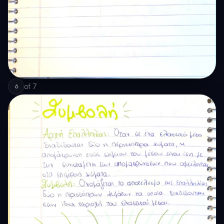
of
7
6