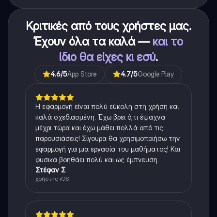
Κριτικές από τους χρήστες μας.
Έχουν όλα τα καλά —
και το
ίδιο θα είχες κι εσύ
.
4.6
/5
App Store
4.7
/5
Google Play
Η εφαρμογή είναι πολύ εύκολη στη χρήση και
καλά σχεδιασμένη. Έχω βρει ό,τι έψαχνα
μέχρι τώρα και έχω μάθει πολλά από τις
παρουσιάσεις! Σίγουρα θα χρησιμοποιήσω την
εφαρμογή για μια εργασία του μαθήματος! Και
φυσικά βοηθάει πολύ και ως έμπνευση.
Στέφαν Σ
χρήστης iOS