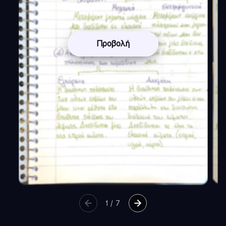
Προβολή
1
/
7