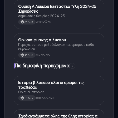
Φυσική Α Λυκείου Εξεταστέα Ύλη 2024-25
Φυσική
Σημειώσεις
σημειώσεις θεωρίας 2024-25
889
30
Α' Λυκ.
Θεωρια φυσικης α λυκειου
Φυσική
Περιεχει τυπους μεθοδολογιες και ορισμους καθε
κεφαλαιου
772
27
Α' Λυκ.
Πιο δημοφιλή περιεχόμενα
9
Ιστορια β λυκειου ολοι οι ορισμοι τις
Ιστορία
τραπεζας
Ορισμοί ιστόριας
8,537
300
Β' Λυκ.
Σχεδιαγράμματα όλης της ύλης ιστορίας α
Ιστορία