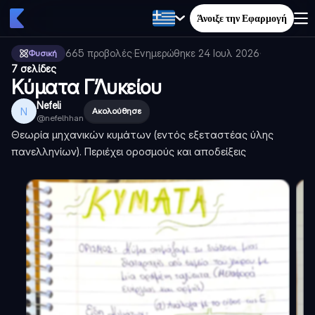
Άνοιξε την Εφαρμογή
665
προβολές
·
Ενημερώθηκε
24 Ιουλ 2026
·
Φυσική
7 σελίδες
Κύματα Γ’Λυκείου
Nefeli
N
Ακολούθησε
@
nefelhhan
Θεωρία μηχανικών κυμάτων (εντός εξεταστέας ύλης
πανελληνίων). Περιέχει οροσμούς και αποδείξεις