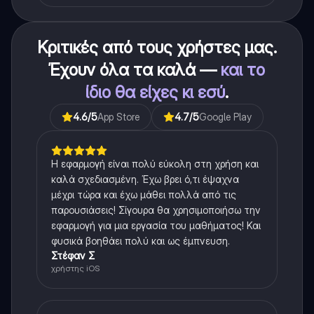
Κριτικές από τους χρήστες μας.
Έχουν όλα τα καλά —
και το
ίδιο θα είχες κι εσύ
.
4.6
/5
App Store
4.7
/5
Google Play
Η εφαρμογή είναι πολύ εύκολη στη χρήση και
καλά σχεδιασμένη. Έχω βρει ό,τι έψαχνα
μέχρι τώρα και έχω μάθει πολλά από τις
παρουσιάσεις! Σίγουρα θα χρησιμοποιήσω την
εφαρμογή για μια εργασία του μαθήματος! Και
φυσικά βοηθάει πολύ και ως έμπνευση.
Στέφαν Σ
χρήστης iOS