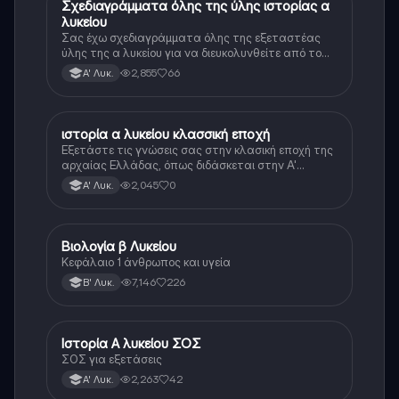
Σχεδιαγράμματα όλης της ύλης ιστορίας α
Ιστορία
λυκείου
Σας έχω σχεδιαγράμματα όλης της εξεταστέας
ύλης της α λυκείου για να διευκολυνθείτε από το
τεράστιο βάρος του βιβλίου
2,855
66
Α' Λυκ.
ιστορία α λυκείου κλασσική εποχή
Ιστορία
Εξετάστε τις γνώσεις σας στην κλασική εποχή της
αρχαίας Ελλάδας, όπως διδάσκεται στην Α'
Λυκείου.
2,045
0
Α' Λυκ.
Βιολογία β Λυκείου
Βιολογία
Κεφάλαιο 1 άνθρωπος και υγεία
7,146
226
Β' Λυκ.
Ιστορία Α λυκείου ΣΟΣ
Ιστορία
ΣΟΣ για εξετάσεις
2,263
42
Α' Λυκ.