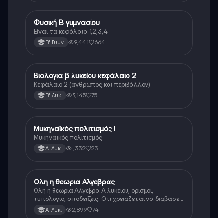
Φυσική Β γυμνασίου
Φυσική
Είναι τα κεφάλαια 1,2,3,4
9,441
664
Β' Γυμν.
Βιολογια β λυκείου κεφάλαιο 2
Βιολογία
Κεφάλαιο 2 (άνθρωπος και περιβάλλον)
3,145
75
Β' Λυκ.
Μυκηναϊκός πολιτισμός !
Ιστορία
Μυκηναϊκός πολιτισμός
1,332
23
Α' Λυκ.
Ολη η θεωρια Αλγεβρας
Μαθηματικά
Ολη η θεωρια Αλγεβρα Α λυκειου, ορισμοι,
τυπολογιο, αποδειξεις. Οτι χρειαζεται να διαβασεις
για το θεωρητικο κομματι της αλγεβρας.
2,899
74
Α' Λυκ.