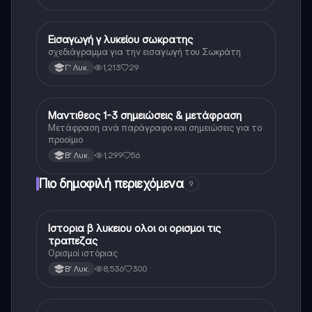
Εισαγωγή γ λυκείου σωκρατης
Αρχαία Ελληνικά (Ανθρ.)
σχεδιάγραμμα για την εισαγωγή του Σωκράτη
1,213
29
Γ' Λυκ.
Μαντιθεος 1-3 σημειώσεις & μετάφραση
Αρχαία Ελληνικά (Ανθρ.)
Μετάφραση ανά παράγραφο και σημειώσεις για το
προοίμιο
1,299
56
Β' Λυκ.
Πιο δημοφιλή περιεχόμενα
9
Ιστορια β λυκειου ολοι οι ορισμοι τις
Ιστορία
τραπεζας
Ορισμοί ιστόριας
8,536
300
Β' Λυκ.