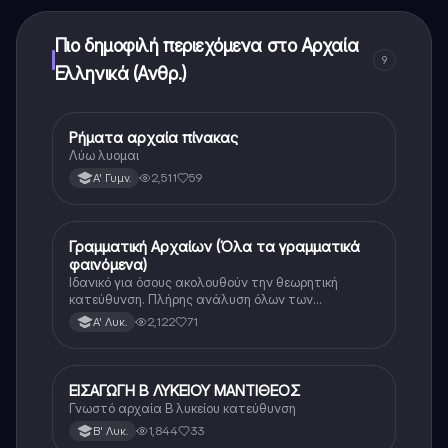
μπορείτε να αγοράσετε το Knowunity Pro.
Πιο δημοφιλή περιεχόμενα στο Αρχαία
9
Ελληνικά (Ανθρ.)
Ρήματα αρχαία πίνακας
Αρχαία Ελληνικά (Ανθρ.)
Λύω λυομαι
2,511
59
Α' Γυμν.
Γραμματική Αρχαίων (Όλα τα γραμματικά
Αρχαία Ελληνικά
φαινόμενα)
Ιδανικό για όσους ακολουθούν την θεωρητική
κατεύθυνση. Πλήρης ανάλυση όλων των
γραμματικών φαινομένων της αρχαίας Ελληνικής.
2,122
71
Α' Λυκ.
ΕΙΣΑΓΩΓΗ Β ΛΥΚΕΙΟΥ ΜΑΝΤΙΘΕΟΣ
Αρχαία Ελληνικά (Ανθρ.)
Γνωστό αρχαία Β λυκείου κατεύθυνση
1,844
33
Β' Λυκ.