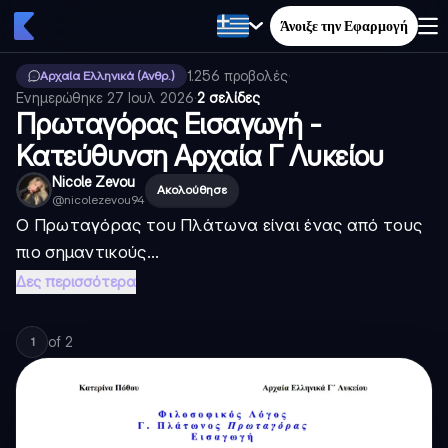
Άνοιξε την Εφαρμογή
1.256
προβολές
·
Αρχαία Ελληνικά (Ανθρ.)
Ενημερώθηκε
27 Ιουλ 2026
·
2 σελίδες
Πρωταγόρας Εισαγωγή -
Κατεύθυνση Αρχαία Γ Λυκείου
Nicole Zevou
Ακολούθησε
@
nicolezevou94
Ο Πρωταγόρας του Πλάτωνα είναι ένας από τους
πιο σημαντικούς...
Δες περισσότερα
of
2
1