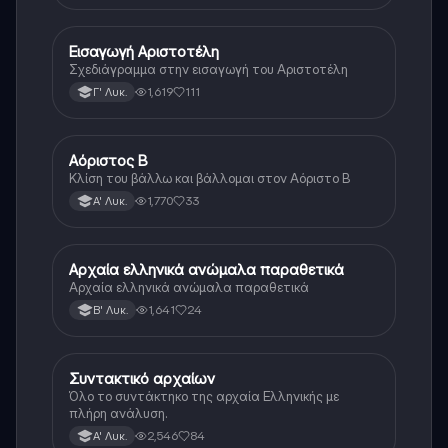
Εισαγωγή Αριστοτέλη
Αρχαία Ελληνικά (Ανθρ.)
Σχεδιάγραμμα στην εισαγωγή του Αριστοτέλη
1,619
111
Γ' Λυκ.
Αόριστος Β
Αρχαία Ελληνικά
Κλίση του βάλλω και βάλλομαι στον Αόριστο Β
1,770
33
Α' Λυκ.
Αρχαία ελληνικά ανώμαλα παραθετικά
Αρχαία Ελληνικά (Ανθρ.)
Αρχαία ελληνικά ανώμαλα παραθετικά
1,641
24
Β' Λυκ.
Συντακτικό αρχαίων
Αρχαία Ελληνικά
Όλο το συντάκτηκο της αρχαία Ελληνικής με
πλήρη ανάλυση.
2,546
84
Α' Λυκ.