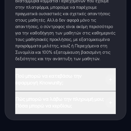
εκατομμύρια κομμάτια Περιεχομένων που έχουμε
στην πλατφόρμα, μπορούμε να παρέχουμε
πραγματικά ουσιαστικές και σχετικές απαντήσεις
στους μαθητές. Αλλά δεν αφορά μόνο τις
απαντήσεις, ο σύντροφος είναι ακόμη περισσότερο
για την καθοδήγηση των μαθητών στις καθημερινές
τους μαθησιακές προκλήσεις, με εξατομικευμένα
προγράμματα μελέτης, κουίζ ή Περιεχόμενα στη
Συνομιλία και 100% εξατομίκευση βασισμένη στις
δεξιότητες και την ανάπτυξη των μαθητών.
Πού μπορώ να κατεβάσω την
εφαρμογή Knowunity;
Μπορείτε να κατεβάσετε την εφαρμογή από το
Πώς μπορώ να λάβω την πληρωμή μου;
Google Play Store και το Apple App Store.
Πόσα μπορώ να κερδίσω;
Ναι, έχετε δωρεάν πρόσβαση στο περιεχόμενο της
εφαρμογής και στον AI companion μας. Για να
ξεκλειδώσετε ορισμένες λειτουργίες της εφαρμογής,