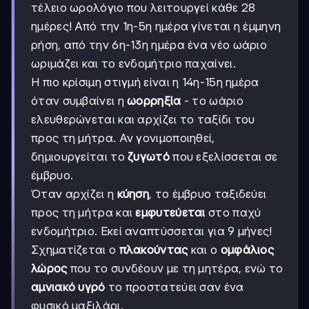
τέλειο ωρολόγιο που λειτουργεί κάθε 28
ημέρες! Από την 1η-5η ημέρα γίνεται η έμμηνη
ρήση, από την 6η-13η ημέρα ένα νέο ωάριο
ωριμάζει και το ενδομήτριο παχαίνει.
Η πιο κρίσιμη στιγμή είναι η 14η-15η ημέρα
όταν συμβαίνει η
ωορρηξία
- το ωάριο
ελευθερώνεται και αρχίζει το ταξίδι του
προς τη μήτρα. Αν γονιμοποιηθεί,
δημιουργείται το
ζυγωτό
που εξελίσσεται σε
έμβρυο.
Όταν αρχίζει η
κύηση
, το έμβρυο ταξιδεύει
προς τη μήτρα και
εμφυτεύεται
στο παχύ
ενδομήτριο. Εκεί αναπτύσσεται για 9 μήνες!
Σχηματίζεται ο
πλακούντας
και ο
ομφάλιος
λώρος
που το συνδέουν με τη μητέρα, ενώ το
αμνιακό υγρό
το προστατεύει σαν ένα
φυσικό μαξιλάρι.