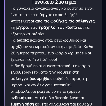
Γυναικείο Σύστημα
Το γυναικείο αναπαραγωγικό σύστημα είναι
ένα απίστευτο "εργοστάσιο ζωής"!
Αποτελείται από τις
ωοθήκες
, τις
σάλπιγγες
,
τη
μήτρα
, τον
τράχηλο
, τον
κόλπο
και τα
εξωτερικά αιδοία.
Τα
ωάρια
παράγονται στις ωοθήκες και
αρχίζουν να ωριμάζουν στην εφηβεία. Κάθε
28 ημέρες περίπου, ένα ωάριο ωριμάζει και
ξεκινάει το "ταξίδι" του!
Η διαδρομή είναι συναρπαστική: το ωάριο
ελευθερώνεται από την ωοθήκη στη
σάλπιγγα (
ωορρηξία
), ταξιδεύει προς τη
μήτρα, και αν δεν γονιμοποιηθεί,
αποβάλλεται μαζί με το πεπαχυμένο
ενδομήτριο
. Αυτή η διαδικασία λέγεται
έμμηνη ρήση
και επαναλαμβάνεται κάθε 28