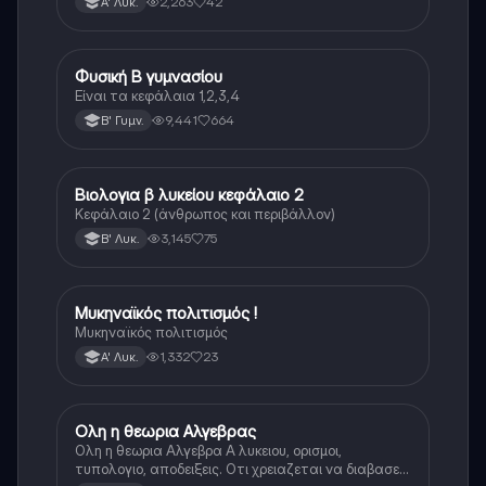
2,263
42
Α' Λυκ.
Φυσική Β γυμνασίου
Φυσική
Είναι τα κεφάλαια 1,2,3,4
9,441
664
Β' Γυμν.
Βιολογια β λυκείου κεφάλαιο 2
Βιολογία
Κεφάλαιο 2 (άνθρωπος και περιβάλλον)
3,145
75
Β' Λυκ.
Μυκηναϊκός πολιτισμός !
Ιστορία
Μυκηναϊκός πολιτισμός
1,332
23
Α' Λυκ.
Ολη η θεωρια Αλγεβρας
Μαθηματικά
Ολη η θεωρια Αλγεβρα Α λυκειου, ορισμοι,
τυπολογιο, αποδειξεις. Οτι χρειαζεται να διαβασεις