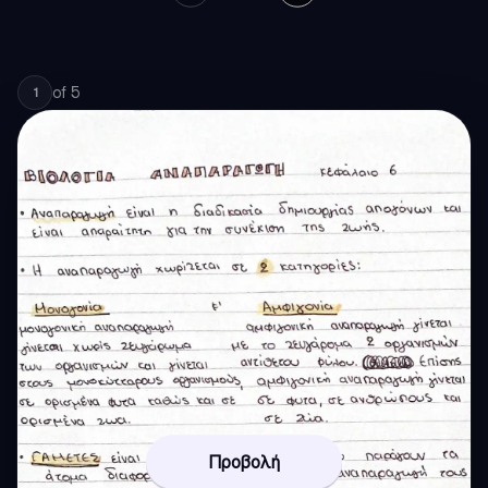
of
5
1
Προβολή