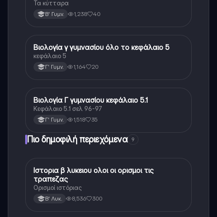
Τα κύτταρα
1,238
40
Β' Γυμν.
Βιολογία γ γυμνασίου όλο το κεφάλαιο 5
Βιολογία
κεφάλαιο 5
1,164
20
Γ' Γυμν.
Βιολογία Γ γυμνασίου κεφάλαιο 5.1
Βιολογία
Κεφάλαιο 5.1 σελ 96-97
1,518
35
Γ' Γυμν.
Πιο δημοφιλή περιεχόμενα
9
Ιστορια β λυκειου ολοι οι ορισμοι τις
Ιστορία
τραπεζας
Ορισμοί ιστόριας
8,536
300
Β' Λυκ.