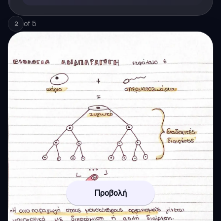
of
5
2
Προβολή