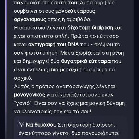
πανομοιότυπο εαυτό του! Αυτό ακριβώς
συμβαίνει στους
μονοκύτταρους
οργανισμούς
όπως η αμοιβάδα.
Η διαδικασία λέγεται
δίχοτομη διαίρεση
και
είναι απίστευτα απλή. Πρώτα το κύτταρο
κάνει
αντιγραφή του DNA
του - σκέψου το
σαν φωτοτύπηση! Μετά χωρίζεται στη μέση
και δημιουργεί δύο
θυγατρικά κύτταρα
που
είναι εντελώς ίδια μεταξύ τους και με το
αρχικό.
Αυτός ο τρόπος αναπαραγωγής λέγεται
μονογονικός
γιατί χρειάζεται μόνο έναν
"γονιό". Είναι σαν να έχεις μια μαγική δύναμη
να κλωνοποιείς τον εαυτό σου!
💡
Να θυμάσαι
: Στη δίχοτομη διαίρεση,
ένα κύτταρο γίνεται δύο πανομοιότυπα!