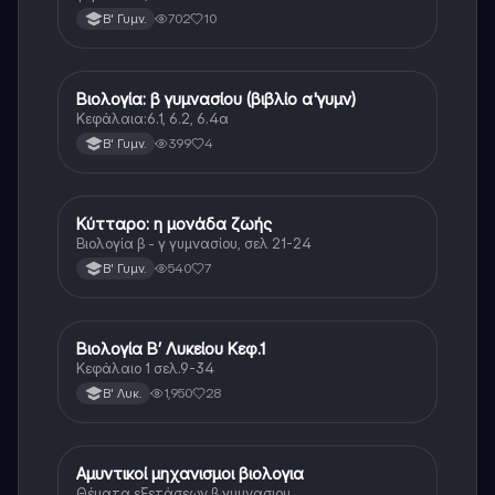
702
10
Β' Γυμν.
Βιολογία: β γυμνασίου (βιβλίο α'γυμν)
Βιολογία
Κεφάλαια:6.1, 6.2, 6.4α
399
4
Β' Γυμν.
Κύτταρο: η μονάδα ζωής
Βιολογία
Βιολογία β - γ γυμνασίου, σελ 21-24
540
7
Β' Γυμν.
Βιολογία Β’ Λυκείου Κεφ.1
Βιολογία
Κεφάλαιο 1 σελ.9-34
1,950
28
Β' Λυκ.
Αμυντικοί μηχανισμοι βιολογια
Βιολογία
Θέματα εξετάσεων β γυμνασιου