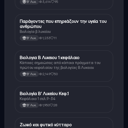
3,614
95
Β' Λυκ.
Παράγοντες που επηρεάζουν την υγεία του
Βιολογία
ανθρώπου
Βιολογία β λυκείου
1,233
11
Β' Λυκ.
Βιολογια Β Λυκειου 1 κεφάλαιο
Βιολογία
Κάποιες σημειώσεις από κάποια πράγματα του
πρώτου κεφαλαίου της βιολογίας Β Λυκειου
2,149
50
Β' Λυκ.
Βιολογία Β’ Λυκείου Κεφ.1
Βιολογία
Κεφάλαιο 1 σελ.9-34
1,950
28
Β' Λυκ.
Ζωικό και φυτικό κύτταρο
Βιολογία