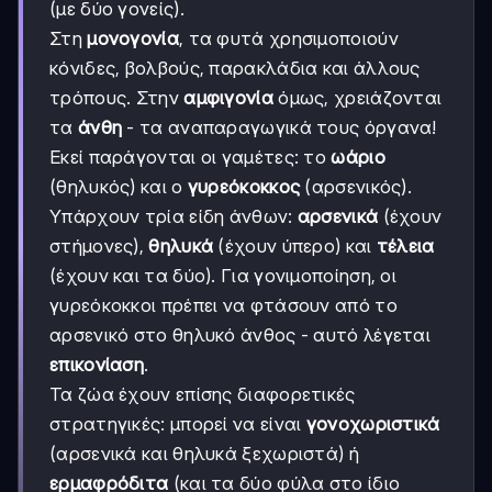
(με δύο γονείς).
Στη
μονογονία
, τα φυτά χρησιμοποιούν
κόνιδες, βολβούς, παρακλάδια και άλλους
τρόπους. Στην
αμφιγονία
όμως, χρειάζονται
τα
άνθη
- τα αναπαραγωγικά τους όργανα!
Εκεί παράγονται οι γαμέτες: το
ωάριο
(θηλυκός) και ο
γυρεόκοκκος
(αρσενικός).
Υπάρχουν τρία είδη άνθων:
αρσενικά
(έχουν
στήμονες),
θηλυκά
(έχουν ύπερο) και
τέλεια
(έχουν και τα δύο). Για γονιμοποίηση, οι
γυρεόκοκκοι πρέπει να φτάσουν από το
αρσενικό στο θηλυκό άνθος - αυτό λέγεται
επικονίαση
.
Τα ζώα έχουν επίσης διαφορετικές
στρατηγικές: μπορεί να είναι
γονοχωριστικά
(αρσενικά και θηλυκά ξεχωριστά) ή
ερμαφρόδιτα
(και τα δύο φύλα στο ίδιο