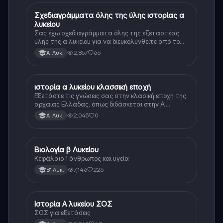
Σχεδιαγράμματα όλης της ύλης ιστορίας α
Ιστορία
λυκείου
Σας έχω σχεδιαγράμματα όλης της εξεταστέας
ύλης της α λυκείου για να διευκολυνθείτε από το
τεράστιο βάρος του βιβλίου
2,857
66
Α' Λυκ.
ιστορία α λυκείου κλασσική εποχή
Ιστορία
Εξετάστε τις γνώσεις σας στην κλασική εποχή της
αρχαίας Ελλάδας, όπως διδάσκεται στην Α'
Λυκείου.
2,045
0
Α' Λυκ.
Βιολογία β Λυκείου
Βιολογία
Κεφάλαιο 1 άνθρωπος και υγεία
7,146
226
Β' Λυκ.
Ιστορία Α λυκείου ΣΟΣ
Ιστορία
ΣΟΣ για εξετάσεις