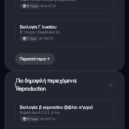
348
8
Β' Γυμν.
Βιολογία Γ λυκείου
Βιολογία (Θετ.)
Β’ τεύχος: Κεφάλαιο 2ο
795
9
Γ' Λυκ.
Περισσότερα
Πιο δημοφιλή περιεχόμενα:
2
Reproduction
Βιολογία: β γυμνασίου (βιβλίο α'γυμν)
Βιολογία
Κεφάλαια:6.1, 6.2, 6.4α
399
4
Β' Γυμν.