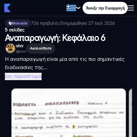
Άνοιξε την Εφαρμογή
726
προβολές
·
Ενημερώθηκε
27 Ιουλ 2026
·
Βιολογία
5 σελίδες
Αναπαραγωγή: Κεφάλαιο 6
vivv
Ακολούθησε
@
vivn
Η αναπαραγωγή είναι μία από τις πιο σημαντικές
διαδικασίες της...
Δες περισσότερα