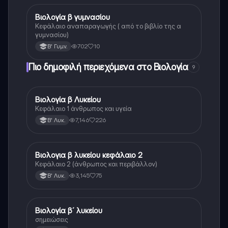
Βιολογία β γυμνασίου
Βιολογία
Κεφάλαιο αναπαραγωγής ( από το βιβλίο της α
γυμνασίου)
702
10
Β' Γυμν.
Πιο δημοφιλή περιεχόμενα στο Βιολογία
9
Βιολογία β Λυκείου
Βιολογία
Κεφάλαιο 1 άνθρωπος και υγεία
7,146
226
Β' Λυκ.
Βιολογια β λυκείου κεφάλαιο 2
Βιολογία
Κεφάλαιο 2 (άνθρωπος και περιβάλλον)
3,145
75
Β' Λυκ.
Βιολογία β´ λυκείου
Βιολογία
σημειώσεις