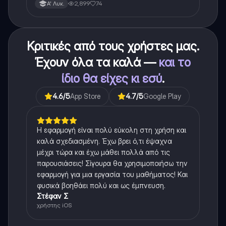
για το θεωρητικο κομματι της αλγεβρας.
2,899
74
Α' Λυκ.
Κριτικές από τους χρήστες μας.
Έχουν όλα τα καλά —
και το
ίδιο θα είχες κι εσύ
.
4.6
/5
App Store
4.7
/5
Google Play
Η εφαρμογή είναι πολύ εύκολη στη χρήση και
καλά σχεδιασμένη. Έχω βρει ό,τι έψαχνα
μέχρι τώρα και έχω μάθει πολλά από τις
παρουσιάσεις! Σίγουρα θα χρησιμοποιήσω την
εφαρμογή για μια εργασία του μαθήματος! Και
φυσικά βοηθάει πολύ και ως έμπνευση.
Στέφαν Σ
χρήστης iOS