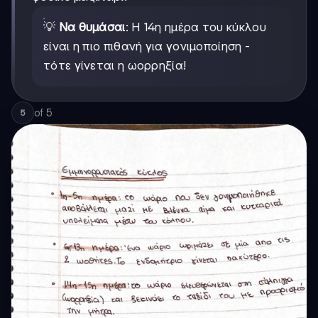
💡
Να θυμάσαι
: Η 14η ημέρα του κύκλου
είναι η πιο πιθανή για γονιμοποίηση -
τότε γίνεται η ωορρηξία!
of
5
5