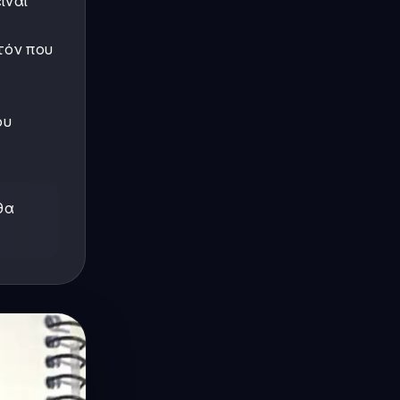
ίναι
τόν που
ου
θα