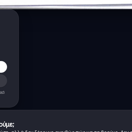
ική
ούμε;