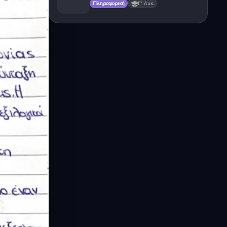
Πληροφορική
Γ' Λυκ.