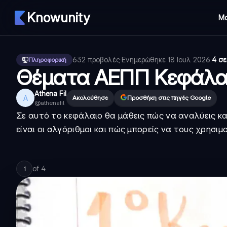
Knowunity
Μ
632
προβολές
·
Ενημερώθηκε
18 Ιουλ 2026
·
4 σε
Πληροφορική
Θέματα ΑΕΠΠ Κεφάλαια
Athena Fil
A
Ακολούθησε
Προσθήκη στις πηγές Google
@
athenafil
Σε αυτό το κεφάλαιο θα μάθεις πώς να αναλύεις κα
είναι οι αλγόριθμοι και πώς μπορείς να τους χρησιμ
of
4
1