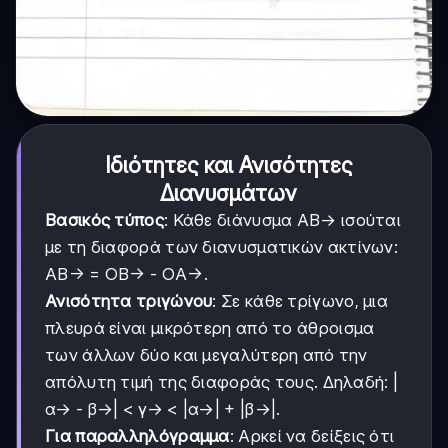
Ιδιότητες και Ανισότητες
Διανυσμάτων
Βασικός τύπος
: Κάθε διάνυσμα ΑΒ→ ισούται
με τη διαφορά των διανυσματικών ακτίνων:
ΑΒ→ = ΟΒ→ - ΟΑ→.
Ανισότητα τριγώνου
: Σε κάθε τρίγωνο, μια
πλευρά είναι μικρότερη από το άθροισμα
των άλλων δύο και μεγαλύτερη από την
απόλυτη τιμή της διαφοράς τους. Δηλαδή: |
α→ - β→| < γ→ < |α→| + |β→|.
Για παραλληλόγραμμα
: Αρκεί να δείξεις ότι