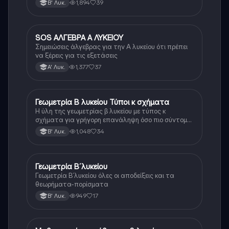
1,894
39
Β' Λυκ.
SOS ΑΛΓΕΒΡΑ Α ΛΥΚΕΙΟΥ
Μαθηματικά
Σημειώσεις άλγεβρας για την Α λυκείου ότι πρέπει
να ξέρεις για τις εξετάσεις
1,377
37
Α' Λυκ.
Γεωμετρία Β λυκείου Τύποι κ σχήματα
Μαθηματικά
Η ύλη της γεωμετρίας β λυκείου με τύπος κ
σχήματα για γρήγορη επανάληψη όσο πιο σύντομα
γίνεται
1,048
34
Β' Λυκ.
Γεωμετρία Β´λυκείου
Μαθηματικά
Γεωμετρία Β´λυκείου όλες οι αποδείξεις και τα
θεωρήματα-πορίσματα
949
17
Β' Λυκ.