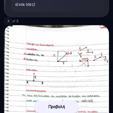
είναι ίσες!
of
8
3
Προβολή