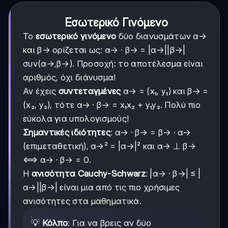
Εσωτερικό Γινόμενο
Το
εσωτερικό γινόμενο
δύο διανυσμάτων α→
και β→ ορίζεται ως: α→ · β→ = |α→||β→|
συν(α→,β→). Προσοχή: το αποτέλεσμα είναι
αριθμός, όχι διάνυσμα!
Αν έχεις
συντεταγμένες
α→ = (x₁, y₁) και β→ =
(x₂, y₂), τότε α→ · β→ = x₁x₂ + y₁y₂. Πολύ πιο
εύκολα για υπολογισμούς!
Σημαντικές ιδιότητες
: α→ · β→ = β→ · α→
(επιμεταθετική), α→² = |α→|² και α→ ⊥ β→
⟺ α→ · β→ = 0.
Η
ανισότητα Cauchy-Schwarz
: |α→ · β→| ≤ |
α→||β→| είναι μια από τις πιο χρήσιμες
ανισότητες στα μαθηματικά.
💡
Κόλπο
: Για να βρεις αν δύο