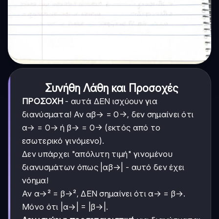
Συνήθη Λάθη και Προσοχές
ΠΡΟΣΟΧΗ
- αυτά ΔΕΝ ισχύουν για
διανύσματα! Αν αβ→ = 0→, δεν σημαίνει ότι
α→ = 0→ ή β→ = 0→ (εκτός από το
εσωτερικό γινόμενο).
Δεν υπάρχει "απόλυτη τιμή" γινομένου
διανυσμάτων όπως |αβ→| - αυτό δεν έχει
νόημα!
Αν α→² = β→², ΔΕΝ σημαίνει ότι α→ = β→.
Μόνο ότι |α→| = |β→|.