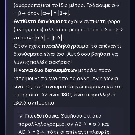
(ομόρροπα) και το ίδιο μέτρο. Γράφουμε α→
= β→ όταν |α→| = |β→|.
Αντίθετα διανύσματα
έχουν αντίθετη φορά
(αντίρροπα) αλλά ίδιο μέτρο. Τότε α→ = -β→
και πάλι |α→| = |β→|.
Όταν έχεις
παραλληλόγραμμο
, τα απέναντι
διανύσματα είναι ίσα. Αυτό σου βοηθάει να
λύνεις πολλές ασκήσεις!
Η γωνία δύο διανυσμάτων
μετράει πόσο
"στρίβουν" το ένα από το άλλο. Αν η γωνία
είναι 0°, τα διανύσματα είναι παράλληλα και
ομόρροπα. Αν είναι 180°, είναι παράλληλα
αλλά αντίρροπα.
💡
Για εξετάσεις
: Θυμήσου ότι στο
παραλληλόγραμμο, αν AB→ = α→ και
AD→ = β→, τότε οι απέναντι πλευρές