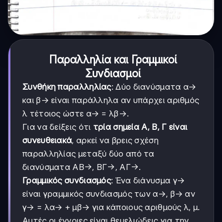
Παραλληλία και Γραμμικοί
Συνδιασμοί
Συνθήκη παραλληλίας
: Δύο διανύσματα α→
και β→ είναι παράλληλα αν υπάρχει αριθμός
λ τέτοιος ώστε α→ = λβ→.
Για να δείξεις ότι
τρία σημεία Α, Β, Γ είναι
συνευθειακά
, αρκεί να βρεις σχέση
παραλληλίας μεταξύ δύο από τα
διανύσματα ΑΒ→, ΒΓ→, ΑΓ→.
Γραμμικός συνδιασμός
: Ένα διάνυσμα γ→
είναι γραμμικός συνδιασμός των α→, β→ αν
γ→ = λα→ + μβ→ για κάποιους αριθμούς λ, μ.
Αυτές οι έννοιες είναι θεμελιώδεις για την