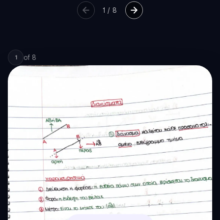
1
/
8
of
8
1