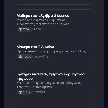
Μαθηματικα αλγεβρα β λυκειου
Μαθηματικά
Μονοτονια,Ακροτατα,Συμμετριες
Συναρτησης,Μετατοπιση Καμπυλης
338
6
Β' Λυκ.
Μαθηματικά Γ Λυκείου
Μαθηματικά
Ορισμοί-Αποδείξεις-Ερωτήσεις Σωστού-Λάθους
5,057
121
Γ' Λυκ.
Κριτήρια ισότητας τριγώνου-ορθογωνίου
Μαθηματικά
τριγώνου
Κριτήρια ισότητας τρογωνου και ορθογωνίου
τριγώνου και πορίσματα
350
3
Α' Λυκ.