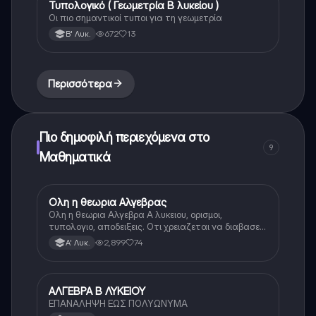
Τυπολογικό ( Γεωμετρία Β λυκείου )
Μαθηματικά
Οι πιο σημαντικοί τυποι για τη γεωμετρία
672
13
Β' Λυκ.
Περισσότερα
Πιο δημοφιλή περιεχόμενα στο
9
Μαθηματικά
Ολη η θεωρια Αλγεβρας
Μαθηματικά
Ολη η θεωρια Αλγεβρα Α λυκειου, ορισμοι,
τυπολογιο, αποδειξεις. Οτι χρειαζεται να διαβασεις
για το θεωρητικο κομματι της αλγεβρας.
2,899
74
Α' Λυκ.
ΑΛΓΕΒΡΑ Β ΛΥΚΕΙΟΥ
Μαθηματικά
ΕΠΑΝΑΛΗΨΗ ΕΩΣ ΠΟΛΥΩΝΥΜΑ