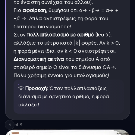
το ένα στη συνέχεια του άλλου).
Για
αφαίρεση
, θυμήσου ότι α→ - β→ = α→ +
-β→
−
→
. Απλά αντιστρέφεις τη φορά του
β
δεύτερου διανύσματος!
Στον
πολλαπλασιασμό με αριθμό
(k·α→),
αλλάζεις το μέτρο κατά |k| φορές. Αν k > 0,
η φορά μένει ίδια, αν k < 0 αντιστρέφεται.
Διανυσματική ακτίνα
του σημείου Α από
σταθερό σημείο Ο είναι το διάνυσμα ΟΑ→.
Πολύ χρήσιμη έννοια για υπολογισμούς!
💡
Προσοχή
: Όταν πολλαπλασιάζεις
διάνυσμα με αρνητικό αριθμό, η φορά
αλλάζει!
of
8
4