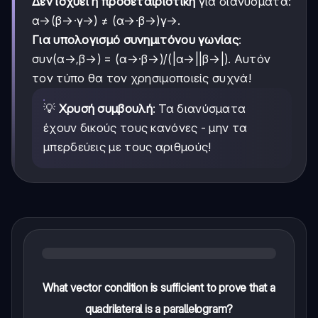
Δεν ισχύει η προσεταιριστική
για διανύσματα:
α→(β→·γ→) ≠ (α→·β→)γ→.
Για υπολογισμό συνημιτόνου γωνίας
:
συν(α→,β→) = (α→·β→)/(|α→||β→|). Αυτόν
τον τύπο θα τον χρησιμοποιείς συχνά!
💡
Χρυσή συμβουλή
: Τα διανύσματα
έχουν δικούς τους κανόνες - μην τα
μπερδεύεις με τους αριθμούς!
What vector condition is sufficient to prove that a
quadrilateral is a parallelogram?