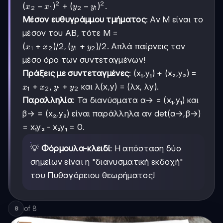
-
2
2
(x₂-
(
−
)
+
(
−
)
.
x
x
y
y
2
1
2
1
x₁,
x₁)²
Μέσον ευθυγράμμου τμήματος
: Αν Μ είναι το
y₂
+
-
μέσον του ΑΒ, τότε Μ =
(y₂-
y₁
y₁)²
(x₁+x₂)/2,
(
+
)
/2
,
(
+
)
/2
. Απλά παίρνεις τον
x
x
y
y
1
2
1
2
(y₁+y₂)/2
μέσο όρο των συντεταγμένων!
Πράξεις με συντεταγμένες
: (x₁,y₁) + (x₂,y₂) =
x₁+x₂,
+
,
+
και λ(x,y) = (λx, λy).
x
x
y
y
1
2
1
2
y₁+y₂
Παραλληλία
: Τα διανύσματα α→ = (x₁,y₁) και
β→ = (x₂,y₂) είναι παράλληλα αν det(α→,β→)
= x₁y₂ - x₂y₁ = 0.
💡
Φόρμουλα-κλειδί
: Η απόσταση δύο
σημείων είναι η "διανυσματική εκδοχή"
του Πυθαγόρειου θεωρήματος!
of
8
8