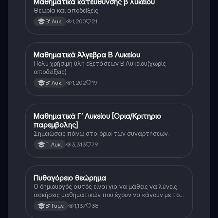
Μαθηματικά κατεύθυνσης β λυκείου
Μαθηματικά
Θεωρία και αποδείξεις
1,200
21
Β' Λυκ.
Μαθηματικά Άλγεβρα Β Λυκείου
Μαθηματικά
Πολύ χρήσιμη ύλη εξετάσεων Β Λυκείου(χωρίς
αποδείξεις)
1,202
19
Β' Λυκ.
Μαθηματικά Γ’ Λυκείου [Ορια/Κριτηριο
Μαθηματικά
παρεμβολης]
Σημειώσεις πάνω στα όρια των συναρτήσεων.
3,313
79
Γ' Λυκ.
Πυθαγόρειο θεώρημα
Μαθηματικά
Ο δημιουργός αυτός είναι για να μάθεις να λύνεις
ασκήσεις μαθηματικών που έχουν να κάνουν με το
πυθαγόρειο θεώρημα. Αν διαβάσεις την θεωρία και
1,137
38
Β' Γυμν.
μπορέσεις να την κατανοήσεις είμαι σίγουρη ότι θα