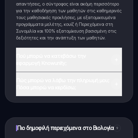
απαντήσεις, ο σύντροφος είναι ακόμη περισσότερο
για την καθοδήγηση των μαθητών στις καθημερινές
τους μαθησιακές προκλήσεις, με εξατομικευμένα
προγράμματα μελέτης, κουίζ ή Περιεχόμενα στη
Συνομιλία και 100% εξατομίκευση βασισμένη στις
δεξιότητες και την ανάπτυξη των μαθητών.
Πού μπορώ να κατεβάσω την
εφαρμογή Knowunity;
Μπορείτε να κατεβάσετε την εφαρμογή από το
Πώς μπορώ να λάβω την πληρωμή μου;
Google Play Store και το Apple App Store.
Πόσα μπορώ να κερδίσω;
Ναι, έχετε δωρεάν πρόσβαση στο περιεχόμενο της
εφαρμογής και στον AI companion μας. Για να
ξεκλειδώσετε ορισμένες λειτουργίες της εφαρμογής,
μπορείτε να αγοράσετε το Knowunity Pro.
Πιο δημοφιλή περιεχόμενα στο Βιολογία
9