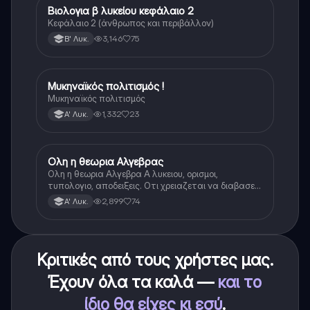
Βιολογια β λυκείου κεφάλαιο 2
Βιολογία
Κεφάλαιο 2 (άνθρωπος και περιβάλλον)
3,146
75
Β' Λυκ.
Μυκηναϊκός πολιτισμός !
Ιστορία
Μυκηναϊκός πολιτισμός
1,332
23
Α' Λυκ.
Ολη η θεωρια Αλγεβρας
Μαθηματικά
Ολη η θεωρια Αλγεβρα Α λυκειου, ορισμοι,
τυπολογιο, αποδειξεις. Οτι χρειαζεται να διαβασεις
για το θεωρητικο κομματι της αλγεβρας.
2,899
74
Α' Λυκ.
Κριτικές από τους χρήστες μας.
Έχουν όλα τα καλά —
και το
ίδιο θα είχες κι εσύ
.