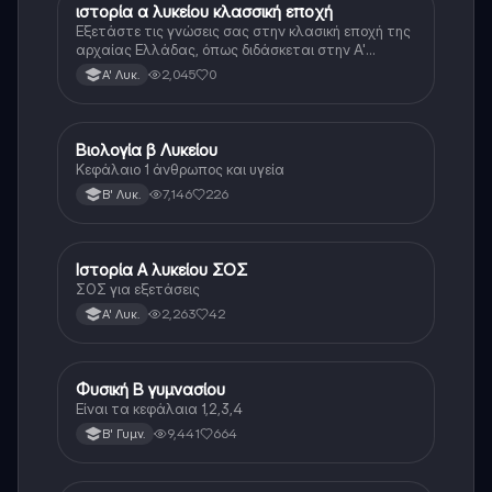
ιστορία α λυκείου κλασσική εποχή
Ιστορία
Εξετάστε τις γνώσεις σας στην κλασική εποχή της
αρχαίας Ελλάδας, όπως διδάσκεται στην Α'
Λυκείου.
2,045
0
Α' Λυκ.
Βιολογία β Λυκείου
Βιολογία
Κεφάλαιο 1 άνθρωπος και υγεία
7,146
226
Β' Λυκ.
Ιστορία Α λυκείου ΣΟΣ
Ιστορία
ΣΟΣ για εξετάσεις
2,263
42
Α' Λυκ.
Φυσική Β γυμνασίου
Φυσική
Είναι τα κεφάλαια 1,2,3,4
9,441
664
Β' Γυμν.