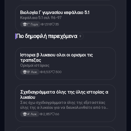
Βιολογία Γ γυμνασίου κεφάλαιο 5.1
Βιολογία
Κεφάλαιο 5.1 σελ 96-97
1,518
35
Γ' Γυμν.
Πιο δημοφιλή περιεχόμενα
9
Ιστορια β λυκειου ολοι οι ορισμοι τις
Ιστορία
τραπεζας
Ορισμοί ιστόριας
8,537
300
Β' Λυκ.
Σχεδιαγράμματα όλης της ύλης ιστορίας α
Ιστορία
λυκείου
Σας έχω σχεδιαγράμματα όλης της εξεταστέας
ύλης της α λυκείου για να διευκολυνθείτε από το
τεράστιο βάρος του βιβλίου
2,857
66
Α' Λυκ.