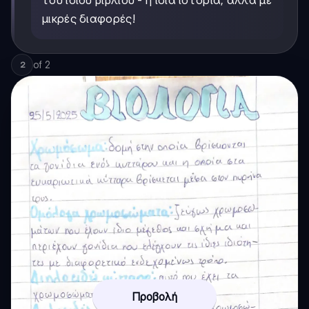
του ίδιου βιβλίου - η ίδια ιστορία, αλλά με
μικρές διαφορές!
of
2
2
Προβολή