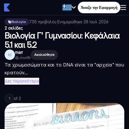
Άνοιξε την Εφαρμογή
735
προβολές
·
Ενημερώθηκε
28 Ιουλ 2026
·
Βιολογία
2 σελίδες
Βιολογία Γ' Γυμνασίου: Κεφάλαια
5.1 και 5.2
marr
M
Ακολούθησε
@
_mux8h
Τα χρωμοσώματα και το DNA είναι τα "αρχεία" που
κρατούν...
Δες περισσότερα
of
2
1