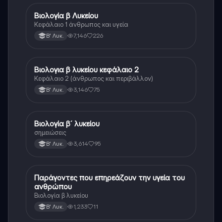
Βιολογία β Λυκείου
Βιολογία
Κεφάλαιο 1 άνθρωπος και υγεία
7,146
226
Β' Λυκ.
Βιολογια β λυκείου κεφάλαιο 2
Βιολογία
Κεφάλαιο 2 (άνθρωπος και περιβάλλον)
3,146
75
Β' Λυκ.
Βιολογία β´ λυκείου
Βιολογία
σημειώσεις
3,614
95
Β' Λυκ.
Παράγοντες που επηρεάζουν την υγεία του
Βιολογία
ανθρώπου
Βιολογία β λυκείου
1,233
11
Β' Λυκ.