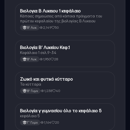
Βιολογια Β Λυκειου 1 κεφάλαιο
Βιολογία
Κάποιες σημειώσεις από κάποια πράγματα του
πρώτου κεφαλαίου της βιολογίας Β Λυκειου
2,149
50
Β' Λυκ.
Βιολογία Β’ Λυκείου Κεφ.1
Βιολογία
Κεφάλαιο 1 σελ.9-34
1,950
28
Β' Λυκ.
Ζωικό και φυτικό κύτταρο
Βιολογία
Τα κύτταρα
1,238
40
Β' Γυμν.
Βιολογία γ γυμνασίου όλο το κεφάλαιο 5
Βιολογία
κεφάλαιο 5
1,164
20
Γ' Γυμν.