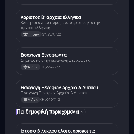
Αοριστος Β’ αρχαια ελληνικα
Αρχαία Ελληνικά
Κλιση και σχηματισμος του αοριστου β’ στην
αρχαια ελληνικη
1,257
22
Γ' Γυμν.
Εισαγωγη Ξενοφωντα
Αρχαία Ελληνικά
Σημειωσεις στην εισαγωγη Ξενοφωντα
1,634
36
Α' Λυκ.
Εισαγωγή Ξενοφών Αρχαία Α Λυκείου
Αρχαία Ελληνικά
Εισαγωγή Ξενοφών Αρχαία Α Λυκείου
1,040
12
Α' Λυκ.
Πιο δημοφιλή περιεχόμενα
9
Ιστορια β λυκειου ολοι οι ορισμοι τις
Ιστορία