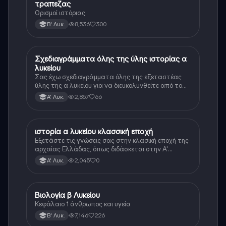
τραπεζας
Ορισμοί ιστόριας
8,536
300
Β' Λυκ.
Σχεδιαγράμματα όλης της ύλης ιστορίας α
Ιστορία
λυκείου
Σας έχω σχεδιαγράμματα όλης της εξεταστέας
ύλης της α λυκείου για να διευκολυνθείτε από το
τεράστιο βάρος του βιβλίου
2,857
66
Α' Λυκ.
ιστορία α λυκείου κλασσική εποχή
Ιστορία
Εξετάστε τις γνώσεις σας στην κλασική εποχή της
αρχαίας Ελλάδας, όπως διδάσκεται στην Α'
Λυκείου.
2,045
0
Α' Λυκ.
Βιολογία β Λυκείου
Βιολογία
Κεφάλαιο 1 άνθρωπος και υγεία
7,146
226
Β' Λυκ.