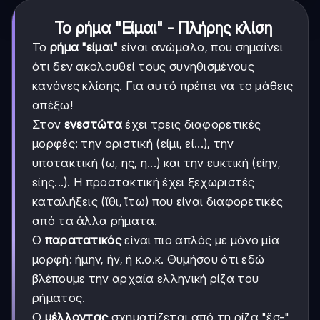
Το ρήμα "Είμαι" - Πλήρης κλίση
Το
ρήμα "είμαι"
είναι ανώμαλο, που σημαίνει
ότι δεν ακολουθεί τους συνηθισμένους
κανόνες κλίσης. Για αυτό πρέπει να το μάθεις
απέξω!
Στον
ενεστώτα
έχει τρεις διαφορετικές
μορφές: την οριστική (είμι, εί...), την
υποτακτική (ω, ης, η...) και την ευκτική (είην,
είης...). Η προστακτική έχει ξεχωριστές
καταλήξεις (ἴθι, ἴτω) που είναι διαφορετικές
από τα άλλα ρήματα.
Ο
παρατατικός
είναι πιο απλός με μόνο μία
μορφή: ήμην, ήν, ή κ.ο.κ. Θυμήσου ότι εδώ
βλέπουμε την αρχαία ελληνική ρίζα του
ρήματος.
Ο
μέλλοντας
σχηματίζεται από τη ρίζα "ἔσ-"