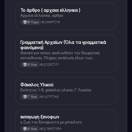
Το άρθρο ( αρχαια ελληνικα )
Αρχαία Ελληνικά
Αρχαια ελληνικα, αρθρο
1,989
19
Β' Γυμν.
Γραμματική Αρχαίων (Όλα τα γραμματικά
Αρχαία Ελληνικά
φαινόμενα)
Ιδανικό για όσους ακολουθούν την θεωρητική
κατεύθυνση. Πλήρης ανάλυση όλων των
γραμματικών φαινομένων της αρχαίας Ελληνικής.
2,123
71
Α' Λυκ.
Φάκελος Υλικού
Αρχαία Ελληνικά
Ενότητες 1-8, φάκελος υλικού, Γ’ Λυκείου
1,677
45
Γ' Λυκ.
εισαγωγη ξενοφων
Αρχαία Ελληνικά
η ζωη του ξενοφωντα με μπουλετς
2,789
159
Α' Λυκ.