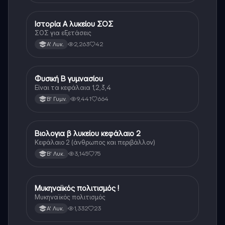
Ιστορία Α λυκείου ΣΟΣ
Ιστορία
ΣΟΣ για εξετάσεις
2,263
42
Α' Λυκ.
Φυσική Β γυμνασίου
Φυσική
Είναι τα κεφάλαια 1,2,3,4
9,441
664
Β' Γυμν.
Βιολογια β λυκείου κεφάλαιο 2
Βιολογία
Κεφάλαιο 2 (άνθρωπος και περιβάλλον)
3,145
75
Β' Λυκ.
Μυκηναϊκός πολιτισμός !
Ιστορία
Μυκηναϊκός πολιτισμός
1,332
23
Α' Λυκ.