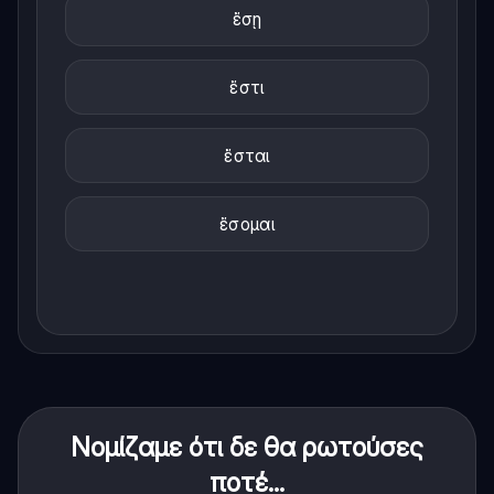
ἔσῃ
ἔστι
ἔσται
ἔσομαι
Νομίζαμε ότι δε θα ρωτούσες
ποτέ...