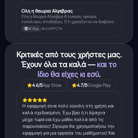
Ολη η θεωρια Αλγεβρας
Μαθηματικά
Ολη η θεωρια Αλγεβρα Α λυκειου, ορισμοι,
τυπολογιο, αποδειξεις. Οτι χρειαζεται να διαβασεις
για το θεωρητικο κομματι της αλγεβρας.
2,899
74
Α' Λυκ.
Κριτικές από τους χρήστες μας.
Έχουν όλα τα καλά —
και το
ίδιο θα είχες κι εσύ
.
4.6
/5
App Store
4.7
/5
Google Play
Η εφαρμογή είναι πολύ εύκολη στη χρήση και
καλά σχεδιασμένη. Έχω βρει ό,τι έψαχνα
μέχρι τώρα και έχω μάθει πολλά από τις
παρουσιάσεις! Σίγουρα θα χρησιμοποιήσω την
εφαρμογή για μια εργασία του μαθήματος! Και