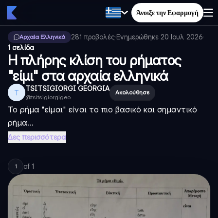
Άνοιξε την Εφαρμογή
281
προβολές
·
Ενημερώθηκε
20 Ιουλ 2026
·
Αρχαία Ελληνικά
1 σελίδα
Η πλήρης κλίση του ρήματος
"είμι" στα αρχαία ελληνικά
TSITSIGIORGI GEORGIA
T
Ακολούθησε
@
tsitsigiorgigeo
Το ρήμα "είμαι" είναι το πιο βασικό και σημαντικό
ρήμα...
Δες περισσότερα
of
1
1