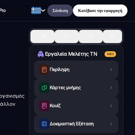
Σύνδεση
Κατέβασε την εφαρμογή
Pro
5
Εργαλεία Μελέτης ΤΝ
ΝΈΟ
Περίληψη
Κάρτες μνήμης
οργανισμός
βάλλον
Κουίζ
Δοκιμαστική Εξέταση