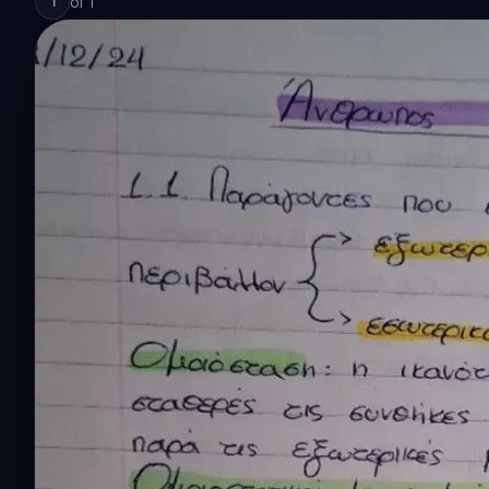
of
1
1