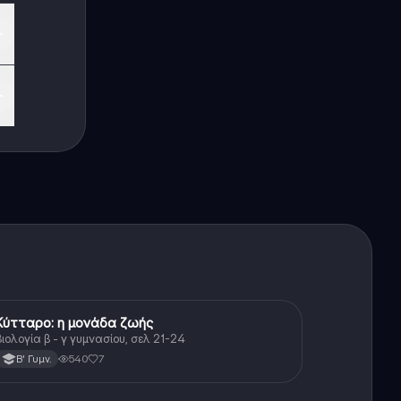
ες
Κύτταρο: η μονάδα ζωής
Βιολογία
ιολογία β - γ γυμνασίου, σελ 21-24
540
7
Β' Γυμν.