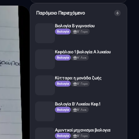
Παρόμοιο Περιεχόμενο
6
Βιολογία Β γυμνασίου
Βιολογία
Β' Γυμν.
Κεφάλαιο 1 βιολογία Α λυκείου
Βιολογία
Α' Λυκ.
Κύτταρο: η μονάδα ζωής
Βιολογία
Β' Γυμν.
Βιολογία Β’ Λυκείου Κεφ.1
Βιολογία
Β' Λυκ.
Αμυντικοί μηχανισμοι βιολογια
Βιολογία
Β' Γυμν.