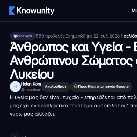
Knowunity
Μ
550
προβολές
·
Ενημερώθηκε
22 Ιουλ 2026
·
1 σελίδ
Βιολογία
Άνθρωπος και Υγεία -
Ανθρώπινου Σώματος σ
Λυκείου
Helen Kom
H
Ακολούθησε
Προσθήκη στις πηγές Google
@
helenkom
Η υγεία μας δεν είναι τυχαία - επηρεάζεται από 
μας έχει ένα εκπληκτικό "σύστημα αυτοπιλότου" πο
γύρω μας αλλάζει.