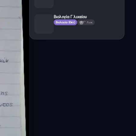
Βιολογία Γ λυκείου
Βιολογία (Θετ.)
Γ' Λυκ.