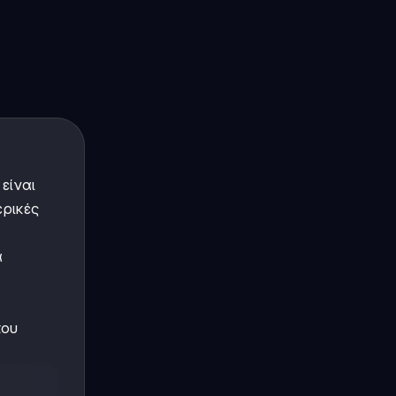
είναι
ερικές
α
που