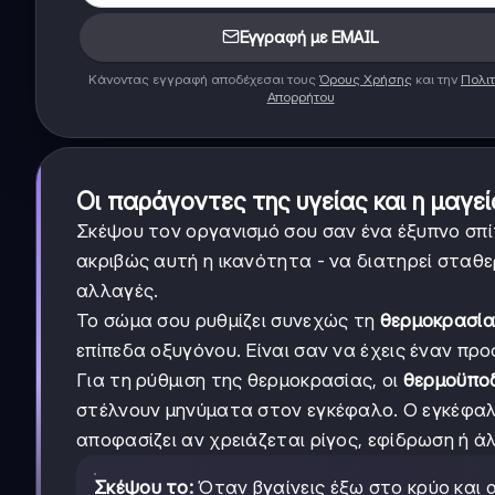
Εγγραφή με EMAIL
Κάνοντας εγγραφή αποδέχεσαι τους
Όρους Χρήσης
και την
Πολιτ
Απορρήτου
Οι παράγοντες της υγείας και η μαγε
Σκέψου τον οργανισμό σου σαν ένα έξυπνο σπίτ
ακριβώς αυτή η ικανότητα - να διατηρεί σταθ
αλλαγές.
Το σώμα σου ρυθμίζει συνεχώς τη
θερμοκρασία
επίπεδα οξυγόνου. Είναι σαν να έχεις έναν πρ
Για τη ρύθμιση της θερμοκρασίας, οι
θερμοϋπο
στέλνουν μηνύματα στον εγκέφαλο. Ο εγκέφαλος
αποφασίζει αν χρειάζεται ρίγος, εφίδρωση ή ά
Σκέψου το:
Όταν βγαίνεις έξω στο κρύο και αρ