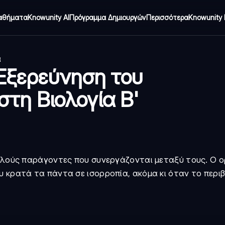
αθήματα
Knowunity AI
Πρόγραμμα Δημιουργών
Περισσότερα
Knowunity 
α
 Εξερεύνηση του
τη Βιολογία Β'
πολλούς παράγοντες που συνεργάζονται μεταξύ τους. Ο 
υ κρατά τα πάντα σε ισορροπία, ακόμα κι όταν το περι