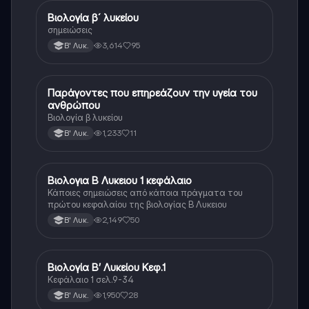
Βιολογία β´ λυκείου
Βιολογία
σημειώσεις
3,614
95
Β' Λυκ.
Παράγοντες που επηρεάζουν την υγεία του
Βιολογία
ανθρώπου
Βιολογία β λυκείου
1,233
11
Β' Λυκ.
Βιολογια Β Λυκειου 1 κεφάλαιο
Βιολογία
Κάποιες σημειώσεις από κάποια πράγματα του
πρώτου κεφαλαίου της βιολογίας Β Λυκειου
2,149
50
Β' Λυκ.
Βιολογία Β’ Λυκείου Κεφ.1
Βιολογία
Κεφάλαιο 1 σελ.9-34
1,950
28
Β' Λυκ.