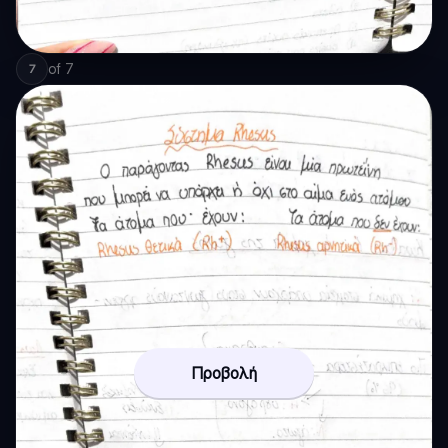
of
7
7
Προβολή