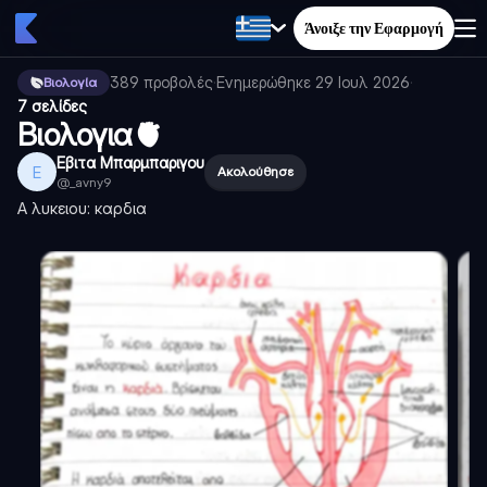
Άνοιξε την Εφαρμογή
389
προβολές
·
Ενημερώθηκε
29 Ιουλ 2026
·
Βιολογία
7 σελίδες
Βιολογια🫀
Εβιτα Μπαρμπαριγου
Ε
Ακολούθησε
@
_avny9
Α λυκειου: καρδια