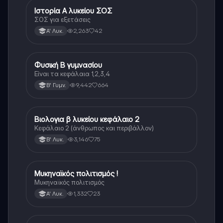
Ιστορία Α λυκείου ΣΟΣ
Ιστορία
ΣΟΣ για εξετάσεις
2,263
42
Α' Λυκ.
Φυσική Β γυμνασίου
Φυσική
Είναι τα κεφάλαια 1,2,3,4
9,442
664
Β' Γυμν.
Βιολογια β λυκείου κεφάλαιο 2
Βιολογία
Κεφάλαιο 2 (άνθρωπος και περιβάλλον)
3,146
75
Β' Λυκ.
Μυκηναϊκός πολιτισμός !
Ιστορία
Μυκηναϊκός πολιτισμός
1,332
23
Α' Λυκ.