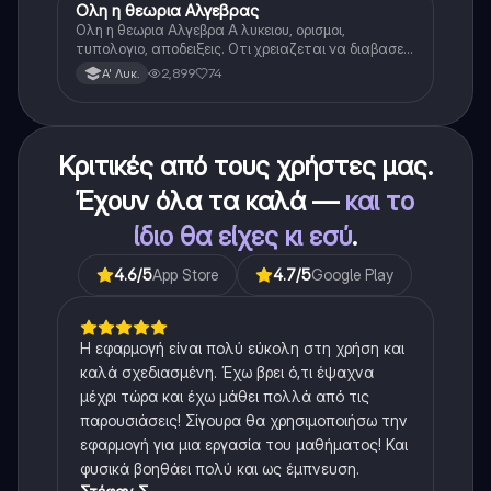
Ολη η θεωρια Αλγεβρας
Μαθηματικά
Ολη η θεωρια Αλγεβρα Α λυκειου, ορισμοι,
τυπολογιο, αποδειξεις. Οτι χρειαζεται να διαβασεις
για το θεωρητικο κομματι της αλγεβρας.
2,899
74
Α' Λυκ.
Κριτικές από τους χρήστες μας.
Έχουν όλα τα καλά —
και το
ίδιο θα είχες κι εσύ
.
4.6
/5
App Store
4.7
/5
Google Play
Η εφαρμογή είναι πολύ εύκολη στη χρήση και
καλά σχεδιασμένη. Έχω βρει ό,τι έψαχνα
μέχρι τώρα και έχω μάθει πολλά από τις
παρουσιάσεις! Σίγουρα θα χρησιμοποιήσω την
εφαρμογή για μια εργασία του μαθήματος! Και
φυσικά βοηθάει πολύ και ως έμπνευση.