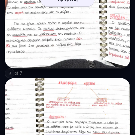
of
7
3