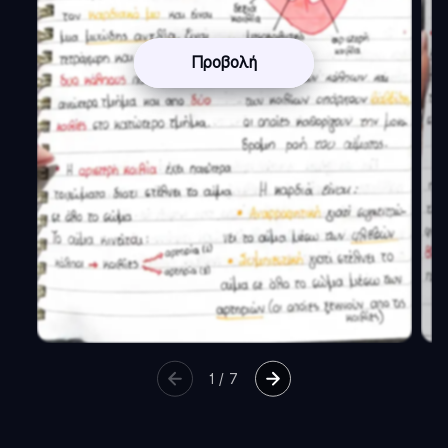
Προβολή
1
/
7