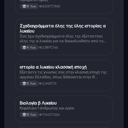
8,537
300
Β' Λυκ.
Σχεδιαγράμματα όλης της ύλης ιστορίας α
Ιστορία
λυκείου
Σας έχω σχεδιαγράμματα όλης της εξεταστέας
ύλης της α λυκείου για να διευκολυνθείτε από το
τεράστιο βάρος του βιβλίου
2,857
66
Α' Λυκ.
ιστορία α λυκείου κλασσική εποχή
Ιστορία
Εξετάστε τις γνώσεις σας στην κλασική εποχή της
αρχαίας Ελλάδας, όπως διδάσκεται στην Α'
Λυκείου.
2,045
0
Α' Λυκ.
Βιολογία β Λυκείου
Βιολογία
Κεφάλαιο 1 άνθρωπος και υγεία
7,146
226
Β' Λυκ.