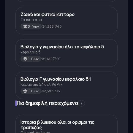
Ζωικό και φυτικό κύτταρο
Βιολογία
Τα κύτταρα
1,238
40
Β' Γυμν.
Βιολογία γ γυμνασίου όλο το κεφάλαιο 5
Βιολογία
κεφάλαιο 5
1,164
20
Γ' Γυμν.
Βιολογία Γ γυμνασίου κεφάλαιο 5.1
Βιολογία
Κεφάλαιο 5.1 σελ 96-97
1,518
35
Γ' Γυμν.
Πιο δημοφιλή περιεχόμενα
9
Ιστορια β λυκειου ολοι οι ορισμοι τις
Ιστορία
τραπεζας
Ορισμοί ιστόριας