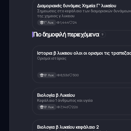
Διαμοριακές δυνάμεις Χημεία Γ' λυκείου
Χημεία
Σημειωσεις στο κεφάλαιο των διαμοριακών δυνάμεων
της χημειας γ λυκειου
1,444
24
Γ' Λυκ.
Πιο δημοφιλή περιεχόμενα
9
Ιστορια β λυκειου ολοι οι ορισμοι τις τραπεζα
Ιστορία
Ορισμοί ιστόριας
8,536
300
Β' Λυκ.
Βιολογία β Λυκείου
Βιολογία
Κεφάλαιο 1 άνθρωπος και υγεία
7,146
226
Β' Λυκ.
Βιολογια β λυκείου κεφάλαιο 2
Βιολογία