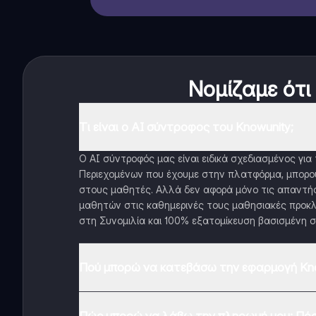
Νομίζαμε ότι
Τι είναι ο AI σύντροφος του Knowunity;
Ο AI σύντροφός μας είναι ειδικά σχεδιασμένος γι
Περιεχομένων που έχουμε στην πλατφόρμα, μπορού
στους μαθητές. Αλλά δεν αφορά μόνο τις απαντήσ
μαθητών στις καθημερινές τους μαθησιακές προκλ
στη Συνομιλία και 100% εξατομίκευση βασισμένη σ
Πού μπορώ να κατεβάσω την εφαρμογή Kno
Μπορείτε να κατεβάσετε την εφαρμογή από το Google
Πώς μπορώ να λάβω την πληρωμή μου; Πόσ