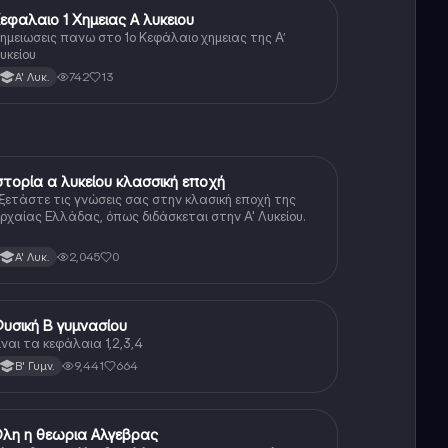
εφαλαιο 1 Χημειας Α λυκειου
Χημεία
ημειωσεις πανω στο 1ο Κεφάλαιο χημειας της Α’
υκείου
742
13
Α' Λυκ.
στορία α λυκείου κλασσική εποχή
Ιστορία
ξετάστε τις γνώσεις σας στην κλασική εποχή της
ρχαίας Ελλάδας, όπως διδάσκεται στην Α' Λυκείου.
2,045
0
Α' Λυκ.
υσική Β γυμνασίου
Φυσική
ίναι τα κεφάλαια 1,2,3,4
9,441
664
Β' Γυμν.
λη η θεωρια Αλγεβρας
Μαθηματικά