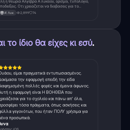
λη η θεωρια Αλγεβρα Α λυκειου, ορισμοι, τυπολογιο,
ποδειξεις. Οτι χρειαζεται να διαβασεις για το
εωρητικο κομματι της αλγεβρας.
2,899
74
Α' Λυκ.
αι το ίδιο θα είχες κι εσύ
.
Ουάου, είμαι πραγματικά εντυπωσιασμένος.
Δοκίμασα την εφαρμογή επειδή την είδα
διαφημισμένη πολλές φορές και έμεινα άφωνος.
Αυτή η εφαρμογή είναι Η ΒΟΗΘΕΙΑ που
χρειάζεσαι για το σχολείο και πάνω απ' όλα,
προσφέρει τόσα πράγματα, όπως ασκήσεις και
φύλλα γεγονότων, που ήταν ΠΟΛΥ χρήσιμα για
μένα προσωπικά.
Άννα
χρήστης iOS