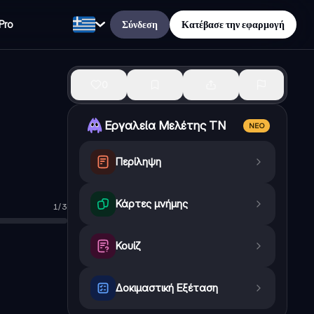
Σύνδεση
Κατέβασε την εφαρμογή
Pro
0
Εργαλεία Μελέτης ΤΝ
ΝΈΟ
Περίληψη
Κάρτες μνήμης
1
/
3
ικές ή αρυλικές ομάδες
Κουίζ
Δοκιμαστική Εξέταση