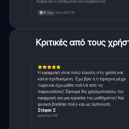
Κεφάλαιο 2 (άνθρωπος και περιβάλλον)
3,145
75
Β' Λυκ.
Κριτικές από τους χρή
Η εφαρμογή είναι πολύ εύκολη στη χρήση και
καλά σχεδιασμένη. Έχω βρει ό,τι έψαχνα μέχρι
τώρα και έχω μάθει πολλά από τις
παρουσιάσεις! Σίγουρα θα χρησιμοποιήσω την
εφαρμογή για μια εργασία του μαθήματος! Και
φυσικά βοηθάει πολύ και ως έμπνευση.
Στέφαν Σ
χρήστης iOS