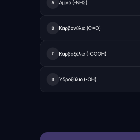
Αμινο (-NH2)
A
Καρβονύλιο (C=O)
B
Καρβοξύλιο (-COOH)
C
Υδροξύλιο (-OH)
D