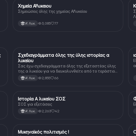
Χημεία Α’Λυκειου
Κ
Χημεία
Σημειώσεις όλης της χημείας Α’Λυκείου
Σ
Λ
3,085
77
Α' Λυκ.
ς
Σχεδιαγράμματα όλης της ύλης ιστορίας α
ι
Ιστορία
λυκείου
Ε
α
Σας έχω σχεδιαγράμματα όλης της εξεταστέας ύλης
της α λυκείου για να διευκολυνθείτε από το τεράστιο
βάρος του βιβλίου
2,855
66
Α' Λυκ.
Ιστορία Α λυκείου ΣΟΣ
Φ
Ιστορία
ΣΟΣ για εξετάσεις
Ε
2,263
42
Α' Λυκ.
Μυκηναϊκός πολιτισμός !
Ο
Ιστορία