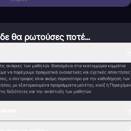
 δε θα ρωτούσες ποτέ...
α τις ανάγκες των μαθητών. Βασισμένοι στα εκατομμύρια κομμάτια
με να παρέχουμε πραγματικά ουσιαστικές και σχετικές απαντήσεις
εις, ο σύντροφος είναι ακόμη περισσότερο για την καθοδήγηση των
ήσεις, με εξατομικευμένα προγράμματα μελέτης, κουίζ ή Περιεχόμε
τις δεξιότητες και την ανάπτυξη των μαθητών.
wunity;
 Play Store και το Apple App Store.
α μπορώ να κερδίσω;