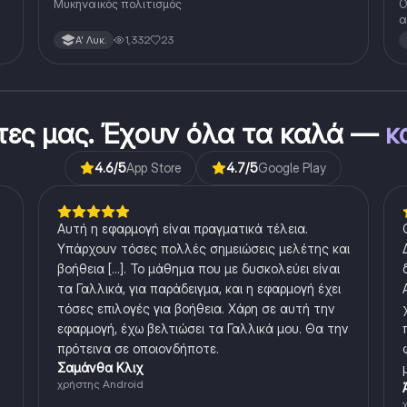
Μυκηναϊκός πολιτισμός
Ο
α
θ
1,332
23
Α' Λυκ.
στες μας. Έχουν όλα τα καλά —
κ
4.6
/5
App Store
4.7
/5
Google Play
Αυτή η εφαρμογή είναι πραγματικά τέλεια.
Υπάρχουν τόσες πολλές σημειώσεις μελέτης και
βοήθεια [...]. Το μάθημα που με δυσκολεύει είναι
τα Γαλλικά, για παράδειγμα, και η εφαρμογή έχει
τόσες επιλογές για βοήθεια. Χάρη σε αυτή την
εφαρμογή, έχω βελτιώσει τα Γαλλικά μου. Θα την
πρότεινα σε οποιονδήποτε.
Σαμάνθα Κλιχ
χρήστης Android