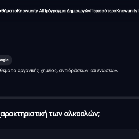
αθήματα
Knowunity AI
Πρόγραμμα Δημιουργών
Περισσότερα
Knowunity 
oogle
 θέματα οργανικής χημείας, αντιδράσεων και ενώσεων.
λών;
—
Υδροξύλιο (-OH)
 αλκυλικές ή αρυλικές ομάδες. Αληθές ή Ψευδές;
—
Σωστό
ετόνη;
—
Καρβονυλική ομάδα (C=O) συνδεδεμένη με δύο αλκυλ
 χαρακτηριστική των αλκοολών;