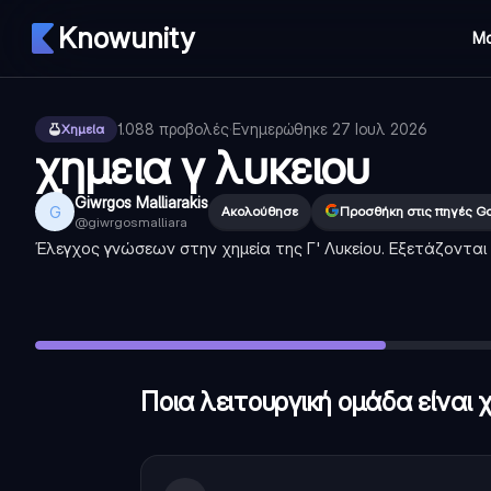
Knowunity
Μ
1.088
προβολές
·
Ενημερώθηκε
27 Ιουλ 2026
Χημεία
χημεια γ λυκειου
Giwrgos Malliarakis
G
Ακολούθησε
Προσθήκη στις πηγές G
@
giwrgosmalliara
Έλεγχος γνώσεων στην χημεία της Γ' Λυκείου. Εξετάζονται
Ποια λειτουργική ομάδα είναι χαρακτηριστική των αλκοο
Οι αιθέρες έχουν γενικό τύπο R-O-R', όπου R και R' είναι
Τι είναι απαραίτητο για να χαρακτηριστεί μια ένωση ως κ
Ποια λειτουργική ομάδα είναι