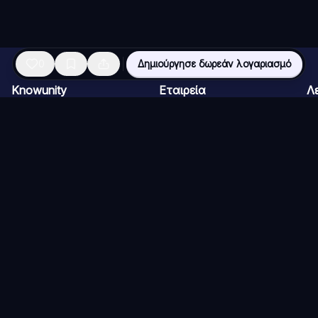
0
Δημιούργησε δωρεάν λογαριασμό
Knowunity
Εταιρεία
Λ
Αρχική σελίδα
Καριέρες
AI
Υποστήριξη
Πρόγραμμα Δημιουργών
AI
Ασφάλεια
Δελτία Τύπου
AI
Σύνδεση
AI
Περιοχές Γνώσης
AI
AI